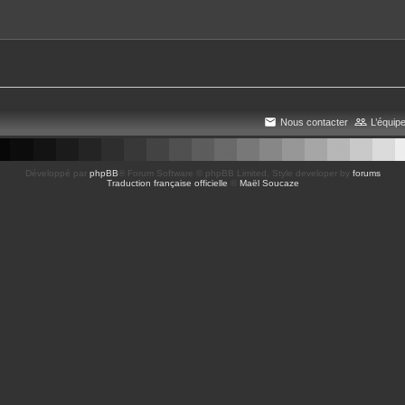
Nous contacter
L’équip
Développé par
phpBB
® Forum Software © phpBB Limited
, Style developer by
forums
Traduction française officielle
©
Maël Soucaze