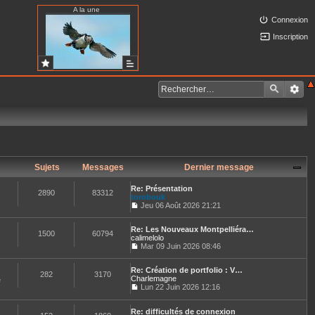
A la une
Connexion
Inscription
Sujets
Messages
Dernier message
Re: Présentation
2890
83312
torobouk
Jeu 06 Août 2026 21:21
C
o
Re: Les Nouveaux Montpelliéra…
n
1500
60794
calimelolo
s
u
Mar 09 Juin 2026 08:46
C
l
o
t
Re: Création de portfolio : V…
n
e
282
3170
Charlemagne
s
e
r
u
Lun 22 Juin 2026 12:16
l
C
l
e
o
t
d
n
Re: difficultés de connexion
e
e