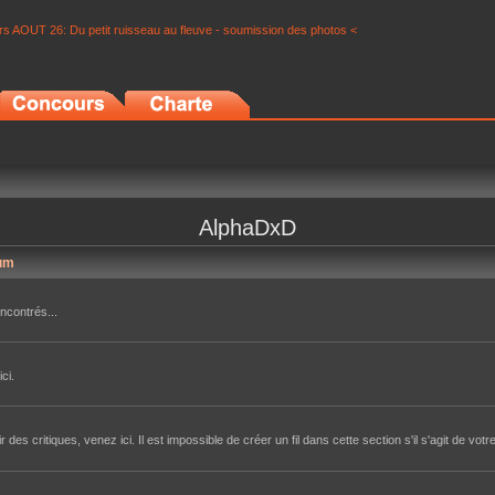
s AOUT 26: Du petit ruisseau au fleuve - soumission des photos <
AlphaDxD
um
ncontrés...
ci.
des critiques, venez ici. Il est impossible de créer un fil dans cette section s'il s'agit de votr