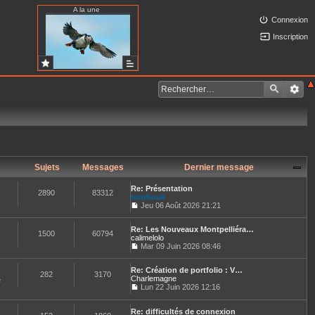
A la une
Connexion
Inscription
Sujets
Messages
Dernier message
Re: Présentation
2890
83312
torobouk
Jeu 06 Août 2026 21:21
C
o
Re: Les Nouveaux Montpelliéra…
n
1500
60794
calimelolo
s
u
Mar 09 Juin 2026 08:46
C
l
o
t
Re: Création de portfolio : V…
n
e
282
3170
Charlemagne
s
e
r
u
Lun 22 Juin 2026 12:16
l
C
l
e
o
t
d
n
Re: difficultés de connexion
e
e