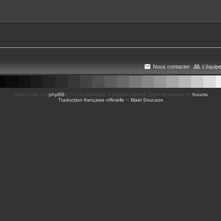
Nous contacter
L’équip
Développé par
phpBB
® Forum Software © phpBB Limited
, Style developer by
forums
Traduction française officielle
©
Maël Soucaze