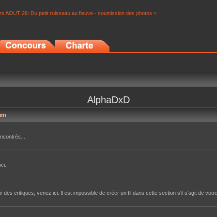
s AOUT 26: Du petit ruisseau au fleuve - soumission des photos <
AlphaDxD
um
ncontrés...
ci.
des critiques, venez ici. Il est impossible de créer un fil dans cette section s'il s'agit de votr