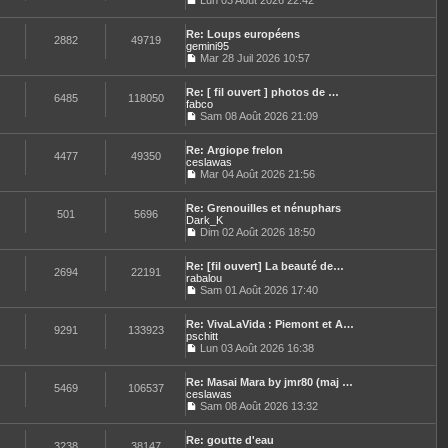
u
Lun 03 Août 2026 22:42
C
l
o
t
Re: Loups européens
n
e
2882
49719
gemini95
s
r
u
Mar 28 Juil 2026 10:57
l
C
l
e
o
t
d
Re: [ fil ouvert ] photos de …
n
e
e
6485
118050
fabco
s
r
r
u
Sam 08 Août 2026 21:09
l
n
C
l
e
i
o
t
d
e
Re: Argiope frelon
n
e
e
4477
49350
r
ceslawas
s
r
r
m
u
Mar 04 Août 2026 21:56
l
n
e
C
l
e
i
s
o
t
d
e
s
Re: Grenouilles et nénuphars
n
e
e
501
5696
r
a
Dark_K
s
r
r
m
g
u
Dim 02 Août 2026 18:50
l
n
e
e
C
l
e
i
s
o
t
d
e
s
Re: [fil ouvert] La beauté de…
n
e
e
2694
22191
r
a
rabalou
s
r
r
m
g
u
Sam 01 Août 2026 17:40
l
n
e
e
C
l
e
i
s
o
t
d
e
s
Re: VivaLaVida : Piemont et A…
n
e
e
9291
133923
r
a
pschitt
s
r
r
m
g
u
Lun 03 Août 2026 16:38
l
n
e
e
C
l
e
i
s
o
t
d
e
s
Re: Masai Mara by jmr80 (maj …
n
e
e
5469
106537
r
a
ceslawas
s
r
r
m
g
u
Sam 08 Août 2026 13:32
l
n
e
e
C
l
e
i
s
o
t
d
e
s
Re: goutte d'eau
n
e
e
3238
38147
r