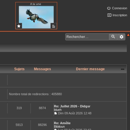
A la une
Connexion
Inscription
Sujets
Messages
Dernier message
Nombre total de redirections : 405880
Re: Juillet 2026 - Didgsr
319
8874
blueh
Dim 09 Août 2026 12:48
C
o
Re: Amélie
n
5913
88296
Bibiloun
s