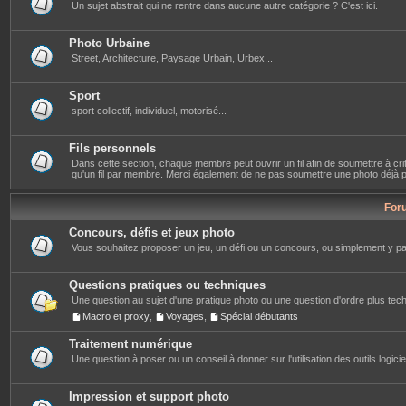
Un sujet abstrait qui ne rentre dans aucune autre catégorie ? C'est ici.
Photo Urbaine
Street, Architecture, Paysage Urbain, Urbex...
Sport
sport collectif, individuel, motorisé...
Fils personnels
Dans cette section, chaque membre peut ouvrir un fil afin de soumettre à crit
qu'un fil par membre. Merci également de ne pas soumettre une photo déjà pré
For
Concours, défis et jeux photo
Vous souhaitez proposer un jeu, un défi ou un concours, ou simplement y part
Questions pratiques ou techniques
Une question au sujet d'une pratique photo ou une question d'ordre plus techn
Macro et proxy
,
Voyages
,
Spécial débutants
Traitement numérique
Une question à poser ou un conseil à donner sur l'utilisation des outils logiciels
Impression et support photo