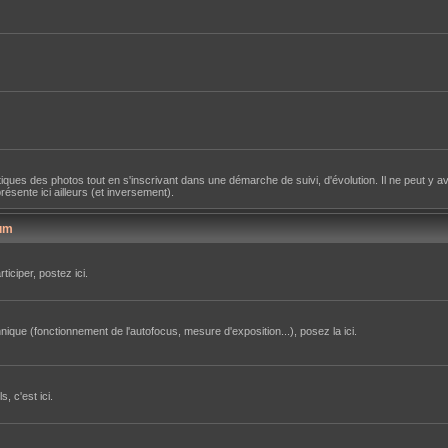
iques des photos tout en s'inscrivant dans une démarche de suivi, d'évolution. Il ne peut y av
sente ici ailleurs (et inversement).
um
iciper, postez ici.
ique (fonctionnement de l'autofocus, mesure d'exposition...), posez la ici.
, c'est ici.