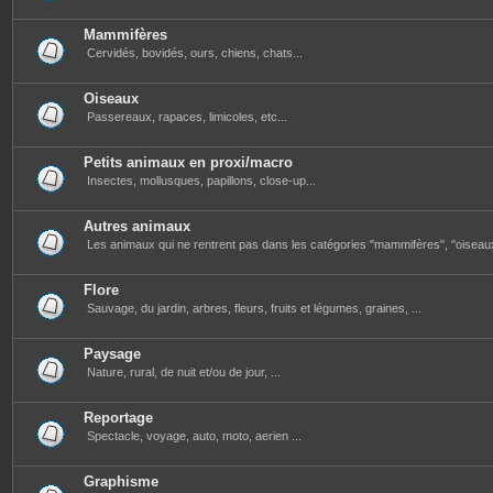
Mammifères
Cervidés, bovidés, ours, chiens, chats...
Oiseaux
Passereaux, rapaces, limicoles, etc...
Petits animaux en proxi/macro
Insectes, mollusques, papillons, close-up...
Autres animaux
Les animaux qui ne rentrent pas dans les catégories "mammifères", "oiseau
Flore
Sauvage, du jardin, arbres, fleurs, fruits et légumes, graines, ...
Paysage
Nature, rural, de nuit et/ou de jour, ...
Reportage
Spectacle, voyage, auto, moto, aerien ...
Graphisme