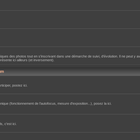
iques des photos tout en s'inscrivant dans une démarche de suivi, d'évolution. Il ne peut y av
sente ici ailleurs (et inversement).
um
iciper, postez ici.
ique (fonctionnement de l'autofocus, mesure d'exposition...), posez la ici.
, c'est ici.