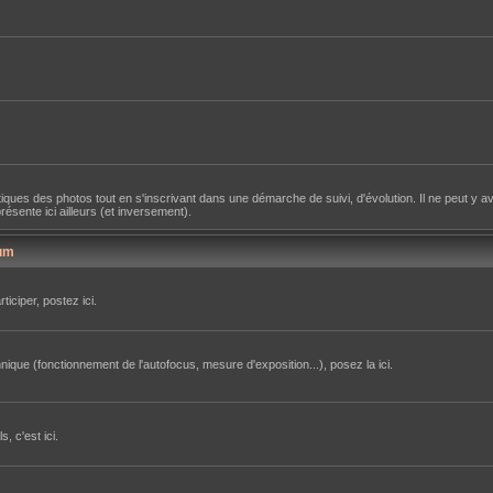
iques des photos tout en s'inscrivant dans une démarche de suivi, d'évolution. Il ne peut y av
sente ici ailleurs (et inversement).
um
iciper, postez ici.
ique (fonctionnement de l'autofocus, mesure d'exposition...), posez la ici.
, c'est ici.