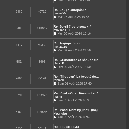
u
Lun 03 Août 2026 22:42
C
l
o
t
Re: Loups européens
n
e
2882
49719
gemini95
s
r
u
Mar 28 Juil 2026 10:57
l
C
l
e
o
t
d
Re: Soleil ? ou oiseaux ?
n
e
e
6485
118047
maxime11561
s
r
r
u
Mer 05 Août 2026 10:16
l
n
C
l
e
i
o
t
d
e
Re: Argiope frelon
n
e
e
4477
49350
r
ceslawas
s
r
r
m
u
Mar 04 Août 2026 21:56
l
n
e
C
l
e
i
s
o
t
d
e
s
Re: Grenouilles et nénuphars
n
e
e
501
5696
r
a
Dark_K
s
r
r
m
g
u
Dim 02 Août 2026 18:50
l
n
e
e
C
l
e
i
s
o
t
d
e
s
Re: [fil ouvert] La beauté de…
n
e
e
2694
22191
r
a
rabalou
s
r
r
m
g
u
Sam 01 Août 2026 17:40
l
n
e
e
C
l
e
i
s
o
t
d
e
s
Re: VivaLaVida : Piemont et A…
n
e
e
9291
133923
r
a
pschitt
s
r
r
m
g
u
Lun 03 Août 2026 16:38
l
n
e
e
C
l
e
i
s
o
t
d
e
s
Re: Masai Mara by jmr80 (maj …
n
e
e
5469
106535
r
a
Magnolias
s
r
r
m
g
u
Jeu 06 Août 2026 15:52
l
n
e
e
C
l
e
i
s
o
t
d
e
s
Re: goutte d'eau
n
e
e
3238
38147
r