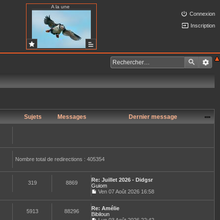
A la une
Connexion
Inscription
Sujets
Messages
Dernier message
Nombre total de redirections : 405354
Re: Juillet 2026 - Didgsr
319
8869
Guiom
Ven 07 Août 2026 16:58
C
o
Re: Amélie
n
5913
88296
Bibiloun
s