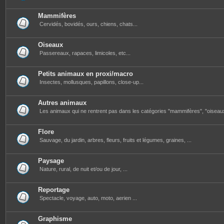
Mammifères
Cervidés, bovidés, ours, chiens, chats...
Oiseaux
Passereaux, rapaces, limicoles, etc...
Petits animaux en proxi/macro
Insectes, mollusques, papillons, close-up...
Autres animaux
Les animaux qui ne rentrent pas dans les catégories "mammifères", "oiseau
Flore
Sauvage, du jardin, arbres, fleurs, fruits et légumes, graines, ...
Paysage
Nature, rural, de nuit et/ou de jour, ...
Reportage
Spectacle, voyage, auto, moto, aerien ...
Graphisme