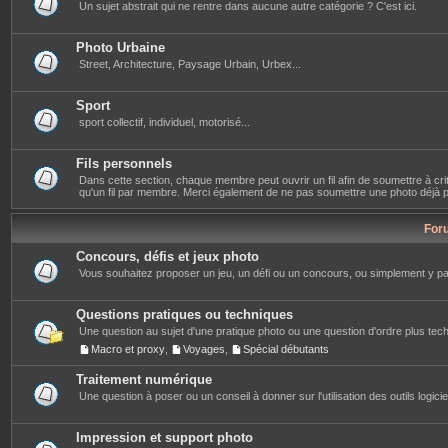
Un sujet abstrait qui ne rentre dans aucune autre catégorie ? C'est ici.
Photo Urbaine
Street, Architecture, Paysage Urbain, Urbex...
Sport
sport collectif, individuel, motorisé...
Fils personnels
Dans cette section, chaque membre peut ouvrir un fil afin de soumettre à crit
qu'un fil par membre. Merci également de ne pas soumettre une photo déjà pré
For
Concours, défis et jeux photo
Vous souhaitez proposer un jeu, un défi ou un concours, ou simplement y part
Questions pratiques ou techniques
Une question au sujet d'une pratique photo ou une question d'ordre plus techn
Macro et proxy
,
Voyages
,
Spécial débutants
Traitement numérique
Une question à poser ou un conseil à donner sur l'utilisation des outils logiciels
Impression et support photo