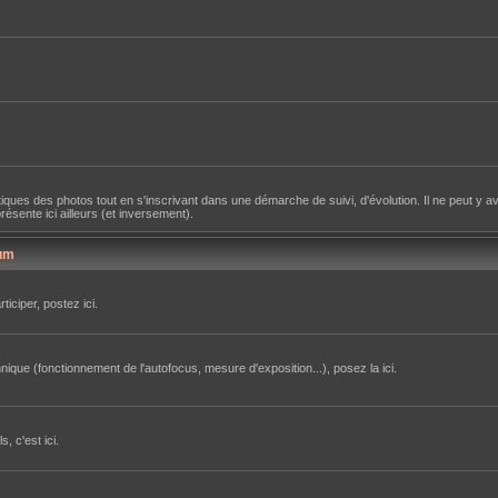
iques des photos tout en s'inscrivant dans une démarche de suivi, d'évolution. Il ne peut y av
sente ici ailleurs (et inversement).
um
iciper, postez ici.
ique (fonctionnement de l'autofocus, mesure d'exposition...), posez la ici.
, c'est ici.