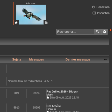
A la une
Connexion
Inscription
Sujets
Messages
Dernier message
Nombre total de redirections : 405879
Re: Juillet 2026 - Didgsr
319
8874
blueh
Dim 09 Août 2026 12:48
C
o
Re: Amélie
n
5913
88296
Bibiloun
s