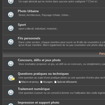
Un sujet abstrait qui ne rentre dans aucune autre catégorie ? C'est ici.
Photo Urbaine
Street, Architecture, Paysage Urbain, Urbex...
Sport
sport collectif, individuel, motorisé...
Fils personnels
Dans cette section, chaque membre peut ouvrir un fil afin de soumettre à crit
qu'un fil par membre. Merci également de ne pas soumettre une photo déjà pré
For
Concours, défis et jeux photo
Vous souhaitez proposer un jeu, un défi ou un concours, ou simplement y part
Questions pratiques ou techniques
Une question au sujet d'une pratique photo ou une question d'ordre plus techn
Macro et proxy
,
Voyages
,
Spécial débutants
Traitement numérique
Une question à poser ou un conseil à donner sur l'utilisation des outils logiciels
Impression et support photo