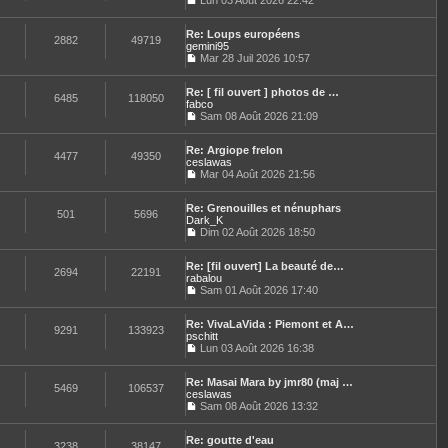
u
Lun 03 Août 2026 22:42
C
l
o
t
Re: Loups européens
n
e
2882
49719
gemini95
s
r
u
Mar 28 Juil 2026 10:57
l
C
l
e
o
t
d
Re: [ fil ouvert ] photos de …
n
e
e
6485
118050
fabco
s
r
r
u
Sam 08 Août 2026 21:09
l
n
C
l
e
i
o
t
d
e
Re: Argiope frelon
n
e
e
4477
49350
r
ceslawas
s
r
r
m
u
Mar 04 Août 2026 21:56
l
n
e
C
l
e
i
s
o
t
d
e
s
Re: Grenouilles et nénuphars
n
e
e
501
5696
r
a
Dark_K
s
r
r
m
g
u
Dim 02 Août 2026 18:50
l
n
e
e
C
l
e
i
s
o
t
d
e
s
Re: [fil ouvert] La beauté de…
n
e
e
2694
22191
r
a
rabalou
s
r
r
m
g
u
Sam 01 Août 2026 17:40
l
n
e
e
C
l
e
i
s
o
t
d
e
s
Re: VivaLaVida : Piemont et A…
n
e
e
9291
133923
r
a
pschitt
s
r
r
m
g
u
Lun 03 Août 2026 16:38
l
n
e
e
C
l
e
i
s
o
t
d
e
s
Re: Masai Mara by jmr80 (maj …
n
e
e
5469
106537
r
a
ceslawas
s
r
r
m
g
u
Sam 08 Août 2026 13:32
l
n
e
e
C
l
e
i
s
o
t
d
e
s
Re: goutte d'eau
n
e
e
3238
38147
r