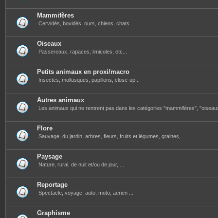
Mammifères
Cervidés, bovidés, ours, chiens, chats...
Oiseaux
Passereaux, rapaces, limicoles, etc...
Petits animaux en proxi/macro
Insectes, mollusques, papillons, close-up...
Autres animaux
Les animaux qui ne rentrent pas dans les catégories "mammifères", "oiseau
Flore
Sauvage, du jardin, arbres, fleurs, fruits et légumes, graines, ...
Paysage
Nature, rural, de nuit et/ou de jour, ...
Reportage
Spectacle, voyage, auto, moto, aerien ...
Graphisme