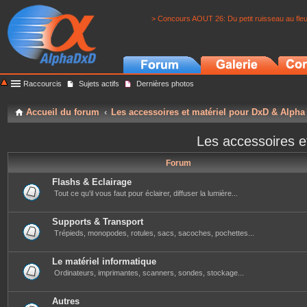
> Concours AOUT 26: Du petit ruisseau au fle
Raccourcis
Sujets actifs
Dernières photos
Accueil du forum
Les accessoires et matériel pour DxD & Alpha
Les accessoires e
Forum
Flashs & Eclairage
Tout ce qu'il vous faut pour éclairer, diffuser la lumière...
Supports & Transport
Trépieds, monopodes, rotules, sacs, sacoches, pochettes...
Le matériel informatique
Ordinateurs, imprimantes, scanners, sondes, stockage...
Autres