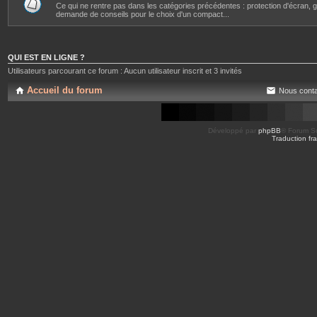
Ce qui ne rentre pas dans les catégories précédentes : protection d'écran, gr
demande de conseils pour le choix d'un compact...
QUI EST EN LIGNE ?
Utilisateurs parcourant ce forum : Aucun utilisateur inscrit et 3 invités
Accueil du forum
Nous conta
Développé par
phpBB
® Forum So
Traduction fra