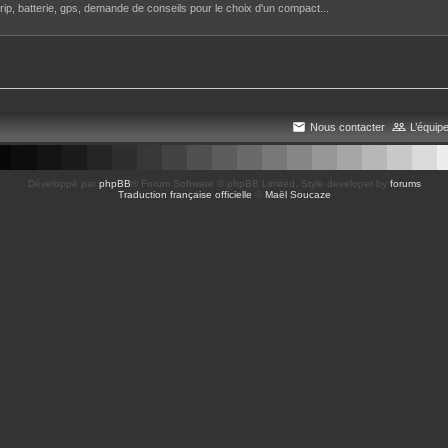
rip, batterie, gps, demande de conseils pour le choix d'un compact...
Nous contacter
L’équip
Développé par
phpBB
® Forum Software © phpBB Limited
, Style developer by
forums
Traduction française officielle
©
Maël Soucaze