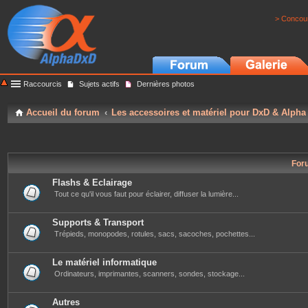
> Concour
Raccourcis
Sujets actifs
Dernières photos
Accueil du forum
Les accessoires et matériel pour DxD & Alpha
For
Flashs & Eclairage
Tout ce qu'il vous faut pour éclairer, diffuser la lumière...
Supports & Transport
Trépieds, monopodes, rotules, sacs, sacoches, pochettes...
Le matériel informatique
Ordinateurs, imprimantes, scanners, sondes, stockage...
Autres