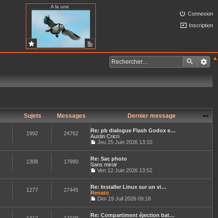
A la une
Connexion
Inscription
Sujets
Messages
Dernier message
Re: pb dialogue Flash Godox e…
1992
24762
Austin Cricri
Jeu 25 Juin 2026 13:10
C
o
Re: Sac photo
n
1308
17990
Sans miroir
s
u
Ven 12 Juin 2026 13:52
C
l
o
t
Re: Installer Linux sur un vi…
n
e
1277
27445
Renato
s
r
u
Dim 19 Juil 2026 09:18
l
C
l
e
o
t
d
Re: Compartiment éjection bat…
n
e
e