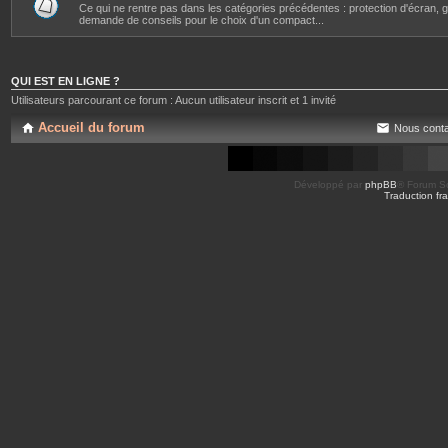
Ce qui ne rentre pas dans les catégories précédentes : protection d'écran, gr
demande de conseils pour le choix d'un compact...
QUI EST EN LIGNE ?
Utilisateurs parcourant ce forum : Aucun utilisateur inscrit et 1 invité
Accueil du forum
Nous conta
Développé par
phpBB
® Forum So
Traduction fra