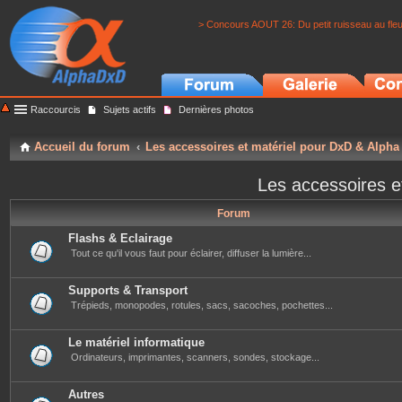
> Concours AOUT 26: Du petit ruisseau au fle
Raccourcis
Sujets actifs
Dernières photos
Accueil du forum
Les accessoires et matériel pour DxD & Alpha
Les accessoires e
Forum
Flashs & Eclairage
Tout ce qu'il vous faut pour éclairer, diffuser la lumière...
Supports & Transport
Trépieds, monopodes, rotules, sacs, sacoches, pochettes...
Le matériel informatique
Ordinateurs, imprimantes, scanners, sondes, stockage...
Autres