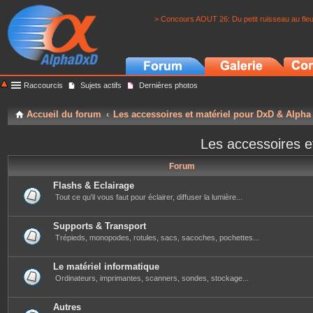
> Concours AOUT 26: Du petit ruisseau au fle
Raccourcis
Sujets actifs
Dernières photos
Accueil du forum
Les accessoires et matériel pour DxD & Alpha
Les accessoires e
Forum
Flashs & Eclairage
Tout ce qu'il vous faut pour éclairer, diffuser la lumière...
Supports & Transport
Trépieds, monopodes, rotules, sacs, sacoches, pochettes...
Le matériel informatique
Ordinateurs, imprimantes, scanners, sondes, stockage...
Autres