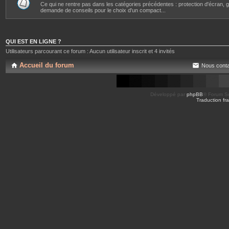
Ce qui ne rentre pas dans les catégories précédentes : protection d'écran, gr
demande de conseils pour le choix d'un compact...
QUI EST EN LIGNE ?
Utilisateurs parcourant ce forum : Aucun utilisateur inscrit et 4 invités
Accueil du forum
Nous conta
Développé par
phpBB
® Forum So
Traduction fra