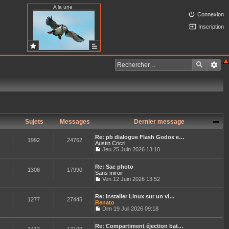
A la une
Connexion
Inscription
Sujets
Messages
Dernier message
Re: pb dialogue Flash Godox e…
1992
24762
Austin Cricri
Jeu 25 Juin 2026 13:10
C
o
Re: Sac photo
n
1308
17990
Sans miroir
s
u
Ven 12 Juin 2026 13:52
C
l
o
t
Re: Installer Linux sur un vi…
n
e
1277
27445
Renato
s
r
u
Dim 19 Juil 2026 09:18
l
C
l
e
o
t
d
Re: Compartiment éjection bat…
n
e
e