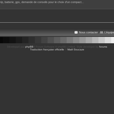
rip, batterie, gps, demande de conseils pour le choix d'un compact...
Nous contacter
L’équip
Développé par
phpBB
® Forum Software © phpBB Limited
, Style developer by
forums
Traduction française officielle
©
Maël Soucaze