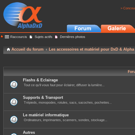
> Concour
Raccourcis
Sujets actifs
Dernières photos
Accueil du forum
Les accessoires et matériel pour DxD & Alpha
For
Flashs & Eclairage
Tout ce qu'il vous faut pour éclairer, diffuser la lumière...
Supports & Transport
Trépieds, monopodes, rotules, sacs, sacoches, pochettes...
Le matériel informatique
Ordinateurs, imprimantes, scanners, sondes, stockage...
Autres