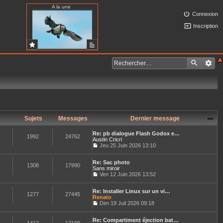
A la une
Connexion
Inscription
Sujets
Messages
Dernier message
Re: pb dialogue Flash Godox e…
1992
24762
Austin Cricri
Jeu 25 Juin 2026 13:10
C
o
Re: Sac photo
n
1308
17990
Sans miroir
s
u
Ven 12 Juin 2026 13:52
C
l
o
t
Re: Installer Linux sur un vi…
n
e
1277
27445
Renato
s
r
u
Dim 19 Juil 2026 09:18
l
C
l
e
o
t
d
Re: Compartiment éjection bat…
n
e
e