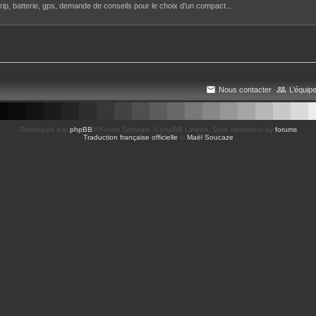
rip, batterie, gps, demande de conseils pour le choix d'un compact...
Nous contacter
L’équip
Développé par
phpBB
® Forum Software © phpBB Limited
, Style developer by
forums
Traduction française officielle
©
Maël Soucaze