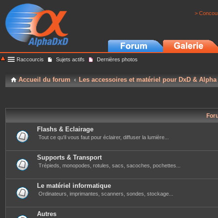
> Concour
Raccourcis
Sujets actifs
Dernières photos
Accueil du forum
Les accessoires et matériel pour DxD & Alpha
For
Flashs & Eclairage
Tout ce qu'il vous faut pour éclairer, diffuser la lumière...
Supports & Transport
Trépieds, monopodes, rotules, sacs, sacoches, pochettes...
Le matériel informatique
Ordinateurs, imprimantes, scanners, sondes, stockage...
Autres