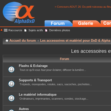
> Concours AOUT 26: Du petit ruisseau au fle
Raccourcis
Sujets actifs
Dernières photos
Accueil du forum
Les accessoires et matériel pour DxD & Alpha
Les accessoires e
Forum
Flashs & Eclairage
Tout ce qu'il vous faut pour éclairer, diffuser la lumière...
Supports & Transport
Trépieds, monopodes, rotules, sacs, sacoches, pochettes...
Le matériel informatique
Ordinateurs, imprimantes, scanners, sondes, stockage...
Autres