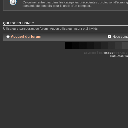
Ce qui ne rentre pas dans les catégories précédentes : protection d'écran, gr
demande de conseils pour le choix d'un compact...
QUI EST EN LIGNE ?
Utilisateurs parcourant ce forum : Aucun utilisateur inscrit et 2 invités
Accueil du forum
Nous conta
Développé par
phpBB
® Forum So
Traduction fra