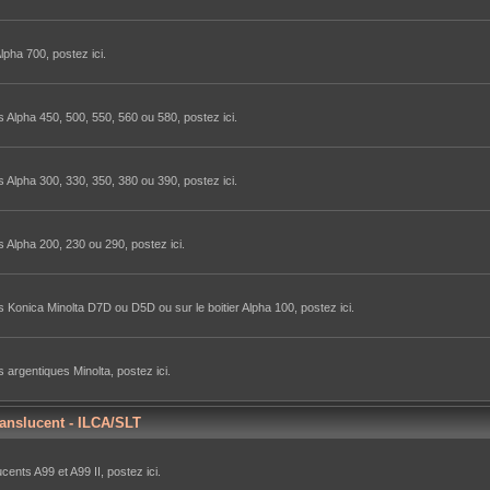
lpha 700, postez ici.
 Alpha 450, 500, 550, 560 ou 580, postez ici.
 Alpha 300, 330, 350, 380 ou 390, postez ici.
 Alpha 200, 230 ou 290, postez ici.
 Konica Minolta D7D ou D5D ou sur le boitier Alpha 100, postez ici.
 argentiques Minolta, postez ici.
ranslucent - ILCA/SLT
ents A99 et A99 II, postez ici.