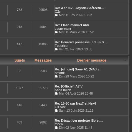
a
C
r
r
m
g
o
l
n
e
e
Re: A77 m2 - Joystick défectu…
n
e
788
29508
i
s
C2c
s
d
e
s
u
Mer 11 Fév 2026 13:52
e
r
a
C
l
r
m
g
o
t
n
e
e
Re: Flash manuel A68
n
e
218
4584
i
s
castermant
s
r
e
s
u
Mer 11 Mars 2026 13:52
l
r
a
C
l
e
m
g
o
t
d
e
e
Re: Heureux possesseur d'un S…
n
e
e
412
10886
s
Federico
s
r
r
s
u
Ven 21 Juin 2024 13:55
l
n
a
C
l
e
i
g
o
t
d
e
e
n
e
Sujets
Messages
Dernier message
e
r
s
r
r
m
u
l
n
e
Re: [officiel] Sony A1 (MAJ v…
l
e
53
2508
i
s
nefertiti
t
d
e
s
Dim 29 Mars 2026 15:22
e
e
r
a
C
r
r
m
g
o
l
n
e
e
Re: [Officiel] A7 V
n
e
1077
35778
i
s
Sans miroir
s
d
e
s
u
Mar 04 Août 2026 23:48
e
r
a
C
l
r
m
g
o
t
n
e
e
Re: 16-50 sur Nex7 et Nex6
n
e
146
5443
i
s
Gil-Nex
s
r
e
s
u
Sam 13 Juin 2026 21:19
l
r
a
C
l
e
m
g
o
t
d
e
e
Re: Désactiver molette ISo et…
n
e
e
403
9602
s
fabco
s
r
r
s
u
Dim 02 Nov 2025 11:48
l
n
a
C
l
e