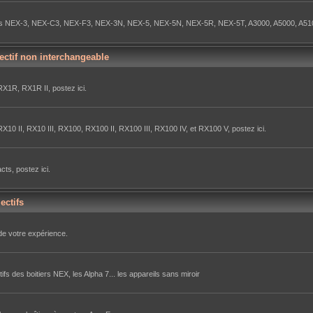
itiers NEX-3, NEX-C3, NEX-F3, NEX-3N, NEX-5, NEX-5N, NEX-5R, NEX-5T, A3000, A5000, A51
ectif non interchangeable
X1R, RX1R II, postez ici.
10 II, RX10 III, RX100, RX100 II, RX100 III, RX100 IV, et RX100 V, postez ici.
ts, postez ici.
ectifs
de votre expérience.
ifs des boitiers NEX, les Alpha 7... les appareils sans miroir