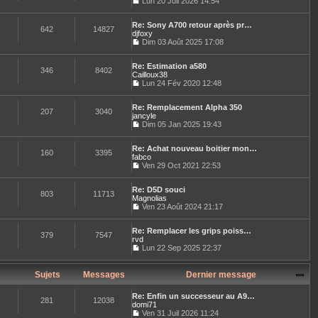
Lun 20 Juil 2026 14:54
e
r
C
r
n
o
l
i
Re: Sony A700 retour après pr…
n
e
642
14827
e
djfoxy
s
d
r
u
Dim 03 Août 2025 17:08
e
C
m
l
r
o
e
t
n
Re: Estimation a580
n
s
e
346
8402
i
Cailloux38
s
s
r
e
u
Lun 24 Fév 2020 12:48
a
l
r
C
l
g
e
m
o
t
e
d
e
Re: Remplacement Alpha 350
n
e
e
207
3040
s
jancyle
s
r
r
s
u
Dim 05 Jan 2025 19:43
l
n
a
C
l
e
i
g
o
t
d
e
e
Re: Achat nouveau boitier mon…
n
e
e
160
3395
r
fabco
s
r
r
m
u
Ven 29 Oct 2021 22:53
l
n
e
C
l
e
i
s
o
t
d
e
s
Re: D5D souci
n
e
e
803
11713
r
a
Magnolias
s
r
r
m
g
u
Ven 23 Août 2024 21:17
l
n
e
e
C
l
e
i
s
o
t
d
e
s
Re: Remplacer les grips poiss…
n
e
e
379
7547
r
a
rvd
s
r
r
m
g
u
Lun 22 Sep 2025 22:37
l
n
e
e
C
l
e
i
s
o
t
d
e
s
n
e
Sujets
Messages
Dernier message
e
r
a
s
r
r
m
g
u
l
n
e
e
Re: Enfin un successeur au A9…
l
e
281
12038
i
s
domi71
t
d
e
s
Ven 31 Juil 2026 11:24
e
e
r