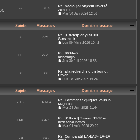
i
g
o
t
d
e
e
Re: Macro par objectif inversé
n
e
e
562
13169
r
zemumu
s
00,
r
r
m
u
Mar 30 Jan 2024 12:51
l
n
e
C
l
e
i
s
o
t
d
e
s
n
e
Sujets
Messages
e
Dernier message
r
a
s
r
r
m
g
u
l
n
e
e
Re: [Offciel]Sony RX1rIII
l
e
i
33
2246
s
Sans miroir
t
d
e
s
Lun 09 Mars 2026 18:42
e
e
r
a
C
r
r
m
g
o
l
n
e
e
Re: RX10m5
n
e
i
119
2779
s
alphatango
s
d
e
s
u
Jeu 30 Juil 2026 18:53
e
r
a
C
l
r
m
g
o
t
n
e
e
Re: a la recherche d'un bon c…
n
e
i
30
309
s
Dayak
s
r
e
s
u
Lun 10 Nov 2025 16:28
l
r
a
C
l
e
m
g
o
t
d
e
e
n
e
Sujets
Messages
Dernier message
e
s
s
r
r
s
u
l
n
a
Re: Comment expliquez vous la…
l
e
7052
149704
i
g
Magnolias
t
d
e
e
Mer 24 Juin 2026 11:44
e
e
r
C
r
r
m
o
l
n
e
Re: [Officiel] Tamron 12-20 m…
n
e
1440
35495
i
s
herissonalunettes
s
d
e
s
u
Mar 04 Août 2026 20:29
e
r
a
C
l
r
m
g
o
t
n
e
e
Re: Comparatif LA-EA3 - LA-EA…
n
e
581
9647
i
s