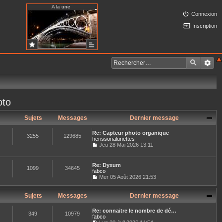
A la une
Connexion
Inscription
oto
Sujets
Messages
Dernier message
Re: Capteur photo organique
3255
129685
herissonalunettes
Jeu 28 Mai 2026 13:11
C
o
n
Re: Dyxum
s
1099
34645
fabco
u
Mer 05 Août 2026 21:53
l
C
t
o
e
n
Sujets
Messages
Dernier message
r
s
l
u
e
Re: connaitre le nombre de dé…
l
349
10979
d
fabco
t
e