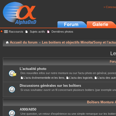
> Concour
Raccourcis
Sujets actifs
Dernières photos
Accueil du forum
Les boitiers et objectifs Minolta/Sony et l'actu
Le
For
L'actualité photo
Des nouvelles infos sur notre monture ou sur l'actu photo en général, postez
L'actu événementielle et les liens
,
L'actu des logiciels
,
L'actu des au
Discussions générales sur les boîtiers
Si vous souhaitez ouvrir un fil concernant plusieurs boitiers (par exemple une
Boîtiers Monture 
A900/A850
Une question, un retour d'expérience ou une simple remarque sur les boitiers