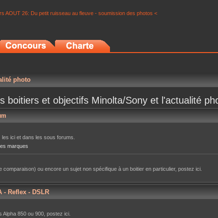
s AOUT 26: Du petit ruisseau au fleuve - soumission des photos <
alité photo
s boitiers et objectifs Minolta/Sony et l'actualité ph
um
 les ici et dans les sous forums.
tres marques
 comparaison) ou encore un sujet non spécifique à un boitier en particulier, postez ici.
A - Reflex - DSLR
 Alpha 850 ou 900, postez ici.