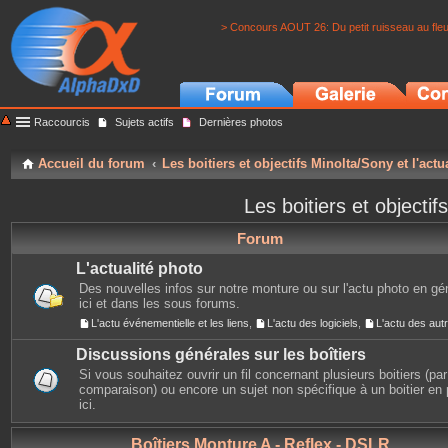
> Concours AOUT 26: Du petit ruisseau au fle
Raccourcis
Sujets actifs
Dernières photos
Accueil du forum
Les boitiers et objectifs Minolta/Sony et l'actu
Les boitiers et objectif
Forum
L'actualité photo
Des nouvelles infos sur notre monture ou sur l'actu photo en gé
ici et dans les sous forums.
L'actu événementielle et les liens
,
L'actu des logiciels
,
L'actu des au
Discussions générales sur les boîtiers
Si vous souhaitez ouvrir un fil concernant plusieurs boitiers (p
comparaison) ou encore un sujet non spécifique à un boitier en p
ici.
Boîtiers Monture A - Reflex - DSLR