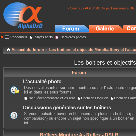
> Concours AOUT 26: Du petit ruisseau au fle
Raccourcis
Sujets actifs
Dernières photos
Accueil du forum
Les boitiers et objectifs Minolta/Sony et l'actu
Les boitiers et objectif
Forum
L'actualité photo
Des nouvelles infos sur notre monture ou sur l'actu photo en gé
ici et dans les sous forums.
L'actu événementielle et les liens
,
L'actu des logiciels
,
L'actu des au
Discussions générales sur les boîtiers
Si vous souhaitez ouvrir un fil concernant plusieurs boitiers (p
comparaison) ou encore un sujet non spécifique à un boitier en p
ici.
Boîtiers Monture A - Reflex - DSLR