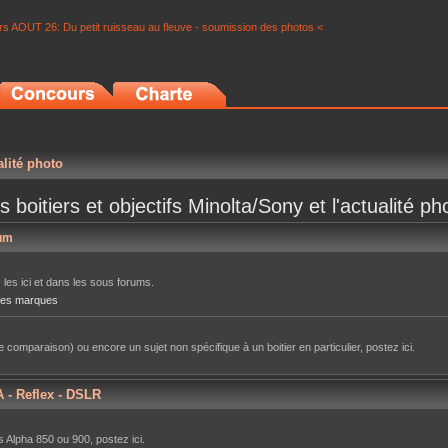
s AOUT 26: Du petit ruisseau au fleuve - soumission des photos <
alité photo
s boitiers et objectifs Minolta/Sony et l'actualité ph
um
 les ici et dans les sous forums.
tres marques
 comparaison) ou encore un sujet non spécifique à un boitier en particulier, postez ici.
A - Reflex - DSLR
 Alpha 850 ou 900, postez ici.