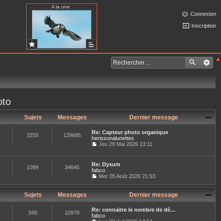
A la une
Connexion
Inscription
oto
Sujets
Messages
Dernier message
Re: Capteur photo organique
3255
129685
herissonalunettes
Jeu 28 Mai 2026 13:11
C
o
n
Re: Dyxum
s
1099
34645
fabco
u
Mer 05 Août 2026 21:53
l
C
t
o
e
n
Sujets
Messages
Dernier message
r
s
l
u
e
Re: connaitre le nombre de dé…
l
349
10979
d
fabco
t
e