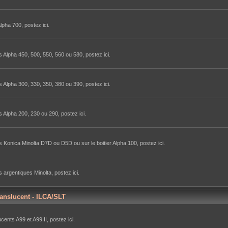
lpha 700, postez ici.
 Alpha 450, 500, 550, 560 ou 580, postez ici.
 Alpha 300, 330, 350, 380 ou 390, postez ici.
 Alpha 200, 230 ou 290, postez ici.
 Konica Minolta D7D ou D5D ou sur le boitier Alpha 100, postez ici.
 argentiques Minolta, postez ici.
ranslucent - ILCA/SLT
ents A99 et A99 II, postez ici.