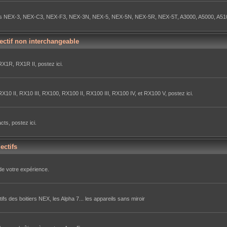
itiers NEX-3, NEX-C3, NEX-F3, NEX-3N, NEX-5, NEX-5N, NEX-5R, NEX-5T, A3000, A5000, A51
ectif non interchangeable
X1R, RX1R II, postez ici.
10 II, RX10 III, RX100, RX100 II, RX100 III, RX100 IV, et RX100 V, postez ici.
ts, postez ici.
ectifs
de votre expérience.
ifs des boitiers NEX, les Alpha 7... les appareils sans miroir