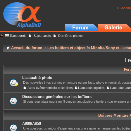
> Concour
Raccourcis
Sujets actifs
Dernières photos
Accueil du forum
Les boitiers et objectifs Minolta/Sony et l'actu
Le
For
L'actualité photo
Des nouvelles infos sur notre monture ou sur l'actu photo en général, postez
L'actu événementielle et les liens
,
L'actu des logiciels
,
L'actu des au
Discussions générales sur les boîtiers
Si vous souhaitez ouvrir un fil concernant plusieurs boitiers (par exemple une
Boîtiers Monture 
A900/A850
Une question, un retour d'expérience ou une simple remarque sur les boitiers