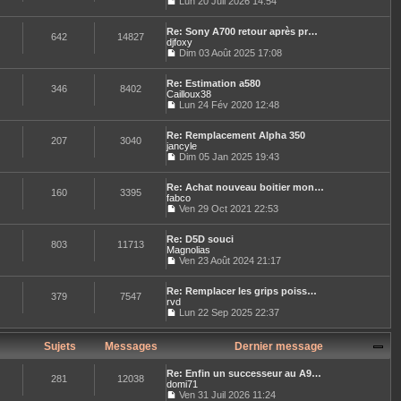
Lun 20 Juil 2026 14:54
e
r
C
r
n
o
l
i
Re: Sony A700 retour après pr…
n
e
642
14827
e
djfoxy
s
d
r
u
Dim 03 Août 2025 17:08
e
C
m
l
r
o
e
t
n
Re: Estimation a580
n
s
e
346
8402
i
Cailloux38
s
s
r
e
u
Lun 24 Fév 2020 12:48
a
l
r
C
l
g
e
m
o
t
e
d
e
Re: Remplacement Alpha 350
n
e
e
207
3040
s
jancyle
s
r
r
s
u
Dim 05 Jan 2025 19:43
l
n
a
C
l
e
i
g
o
t
d
e
e
Re: Achat nouveau boitier mon…
n
e
e
160
3395
r
fabco
s
r
r
m
u
Ven 29 Oct 2021 22:53
l
n
e
C
l
e
i
s
o
t
d
e
s
Re: D5D souci
n
e
e
803
11713
r
a
Magnolias
s
r
r
m
g
u
Ven 23 Août 2024 21:17
l
n
e
e
C
l
e
i
s
o
t
d
e
s
Re: Remplacer les grips poiss…
n
e
e
379
7547
r
a
rvd
s
r
r
m
g
u
Lun 22 Sep 2025 22:37
l
n
e
e
C
l
e
i
s
o
t
d
e
s
n
e
Sujets
Messages
Dernier message
e
r
a
s
r
r
m
g
u
l
n
e
e
Re: Enfin un successeur au A9…
l
e
281
12038
i
s
domi71
t
d
e
s
Ven 31 Juil 2026 11:24
e
e
r