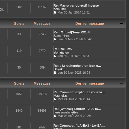
i
g
o
t
d
e
e
Re: Macro par objectif inversé
n
e
e
562
13169
r
zemumu
s
00,
r
r
m
u
Mar 30 Jan 2024 12:51
l
n
e
C
l
e
i
s
o
t
d
e
s
n
e
Sujets
Messages
e
Dernier message
r
a
s
r
r
m
g
u
l
n
e
e
Re: [Offciel]Sony RX1rIII
l
e
i
33
2246
s
Sans miroir
t
d
e
s
Lun 09 Mars 2026 18:42
e
e
r
a
C
r
r
m
g
o
l
n
e
e
Re: RX10m5
n
e
i
119
2779
s
alphatango
s
d
e
s
u
Jeu 30 Juil 2026 18:53
e
r
a
C
l
r
m
g
o
t
n
e
e
Re: a la recherche d'un bon c…
n
e
i
30
309
s
Dayak
s
r
e
s
u
Lun 10 Nov 2025 16:28
l
r
a
C
l
e
m
g
o
t
d
e
e
n
e
Sujets
Messages
Dernier message
e
s
s
r
r
s
u
l
n
a
Re: Comment expliquez vous la…
l
e
7052
149704
i
g
Magnolias
t
d
e
e
Mer 24 Juin 2026 11:44
e
e
r
C
r
r
m
o
l
n
e
Re: [Officiel] Tamron 12-20 m…
n
e
1440
35495
i
s
herissonalunettes
s
d
e
s
u
Mar 04 Août 2026 20:29
e
r
a
C
l
r
m
g
o
t
n
e
e
Re: Comparatif LA-EA3 - LA-EA…
n
e
581
9647
i
s