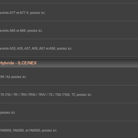
ents A77 et A77 II, postez ici.
cents A65 et A68, postez ici.
cents A33, A35, A37, A55, A57 et A58, postez ici.
 Hybride - ILCE/NEX
II / A1 postez ici.
/7III / 7R / 7RII /7RIII / 7RIV / 7S / 7SII /7SIII, 7C postez ici.
postez ici.
A6000, l'A6300, et l'A6500, postez ici.