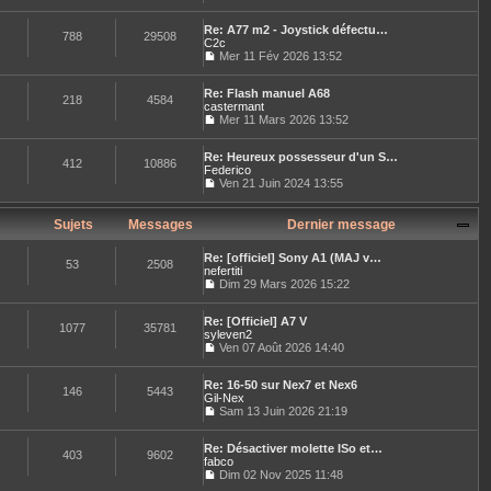
a
C
r
r
m
g
o
l
n
e
e
Re: A77 m2 - Joystick défectu…
n
e
788
29508
i
s
C2c
s
d
e
s
u
Mer 11 Fév 2026 13:52
e
r
a
C
l
r
m
g
o
t
n
e
e
Re: Flash manuel A68
n
e
218
4584
i
s
castermant
s
r
e
s
u
Mer 11 Mars 2026 13:52
l
r
a
C
l
e
m
g
o
t
d
e
e
Re: Heureux possesseur d'un S…
n
e
e
412
10886
s
Federico
s
r
r
s
u
Ven 21 Juin 2024 13:55
l
n
a
C
l
e
i
g
o
t
d
e
e
n
e
Sujets
Messages
Dernier message
e
r
s
r
r
m
u
l
n
e
Re: [officiel] Sony A1 (MAJ v…
l
e
53
2508
i
s
nefertiti
t
d
e
s
Dim 29 Mars 2026 15:22
e
e
r
a
C
r
r
m
g
o
l
n
e
e
Re: [Officiel] A7 V
n
e
1077
35781
i
s
syleven2
s
d
e
s
u
Ven 07 Août 2026 14:40
e
r
a
C
l
r
m
g
o
t
n
e
e
Re: 16-50 sur Nex7 et Nex6
n
e
146
5443
i
s
Gil-Nex
s
r
e
s
u
Sam 13 Juin 2026 21:19
l
r
a
C
l
e
m
g
o
t
d
e
e
Re: Désactiver molette ISo et…
n
e
e
403
9602
s
fabco
s
r
r
s
u
Dim 02 Nov 2025 11:48
l
n
a
C
l
e