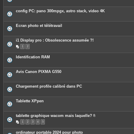
config PC: pano 300mpgx, astro stack, video 4K
Ecran photo et télétravail
i1 Display pro : Obsolescence assumée ?!
1
2
Identification RAM
Avis Canon PIXMA G550
Chargement profile calibré dans PC
Tablette XPpen
tablette graphique wacom mais laquelle?
P
1
2
3
4
5
i
è
c
ordinateur portable 2024 pour photo
e