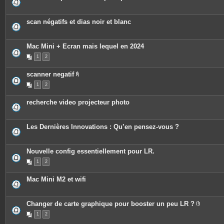
s
j
o
scan négatifs et dias noir et blanc
i
n
t
e
Mac Mini + Ecran mais lequel en 2024
s
1
2
scanner negatif
P
1
2
i
è
c
recherche video projecteur photo
e
s
j
o
Les Dernières Innovations : Qu’en pensez-vous ?
i
n
t
e
Nouvelle config essentiellement pour LR.
s
1
2
Mac Mini M2 et wifi
Changer de carte graphique pour booster un peu LR ?
P
1
2
i
è