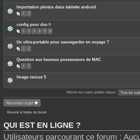
Importation photos dans tablette android
1
2
config pour dxo
P
1
2
3
4
5
6
i
è
c
Un ultra-portable pour sauvegarder en voyage ?
e
s
1
2
j
o
i
Question aux heureux possesseurs de MAC
n
t
1
2
e
s
Image rescue 5
Afficher les sujets publiés depuis :
Nouveau sujet
Revenir à l’index du forum
QUI EST EN LIGNE ?
Utilisateurs parcourant ce forum : Aucun 