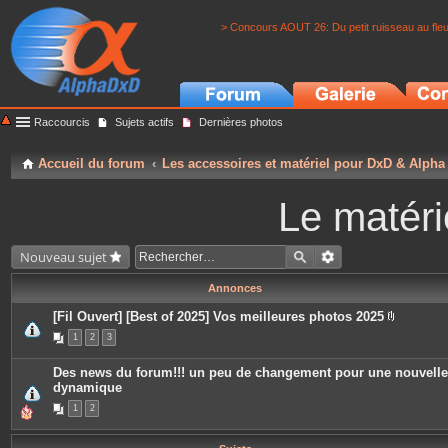
> Concours AOUT 26: Du petit ruisseau au fle
Raccourcis
Sujets actifs
Dernières photos
Accueil du forum
Les accessoires et matériel pour DxD & Alpha
Le matéri
Nouveau sujet
Annonces
[Fil Ouvert] [Best of 2025] Vos meilleures photos 2025
P
1
2
3
i
è
c
Des news du forum!!! un peu de changement pour une nouvelle
e
dynamique
s
j
1
2
o
i
n
t