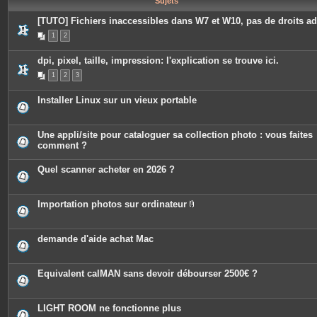
Sujets
e
s
[TUTO] Fichiers inaccessibles dans W7 et W10, pas de droits a
1
2
dpi, pixel, taille, impression: l'explication se trouve ici.
1
2
3
Installer Linux sur un vieux portable
Une appli/site pour cataloguer sa collection photo : vous faites
comment ?
Quel scanner acheter en 2026 ?
Importation photos sur ordinateur
P
i
è
c
demande d'aide achat Mac
e
s
j
o
Equivalent calMAN sans devoir débourser 2500€ ?
i
n
t
e
LIGHT ROOM ne fonctionne plus
s