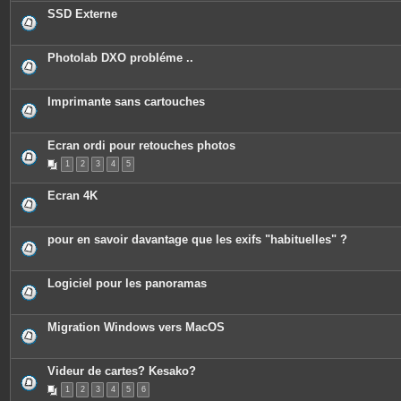
c
SSD Externe
e
s
j
o
Photolab DXO probléme ..
i
n
t
e
Imprimante sans cartouches
s
Ecran ordi pour retouches photos
1
2
3
4
5
Ecran 4K
pour en savoir davantage que les exifs "habituelles" ?
Logiciel pour les panoramas
Migration Windows vers MacOS
Videur de cartes? Kesako?
1
2
3
4
5
6