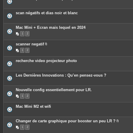
s
j
o
scan négatifs et dias noir et blanc
i
n
t
e
Mac Mini + Ecran mais lequel en 2024
s
1
2
scanner negatif
P
1
2
i
è
c
recherche video projecteur photo
e
s
j
o
Les Dernières Innovations : Qu’en pensez-vous ?
i
n
t
e
Nouvelle config essentiellement pour LR.
s
1
2
Mac Mini M2 et wifi
Changer de carte graphique pour booster un peu LR ?
P
1
2
i
è