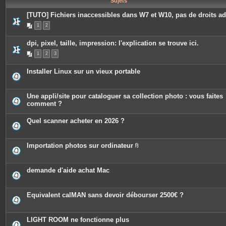
Sujets
e
s
[TUTO] Fichiers inaccessibles dans W7 et W10, pas de droits a
1
2
dpi, pixel, taille, impression: l'explication se trouve ici.
1
2
3
Installer Linux sur un vieux portable
Une appli/site pour cataloguer sa collection photo : vous faites
comment ?
Quel scanner acheter en 2026 ?
Importation photos sur ordinateur
P
i
è
c
demande d'aide achat Mac
e
s
j
o
Equivalent calMAN sans devoir débourser 2500€ ?
i
n
t
e
LIGHT ROOM ne fonctionne plus
s