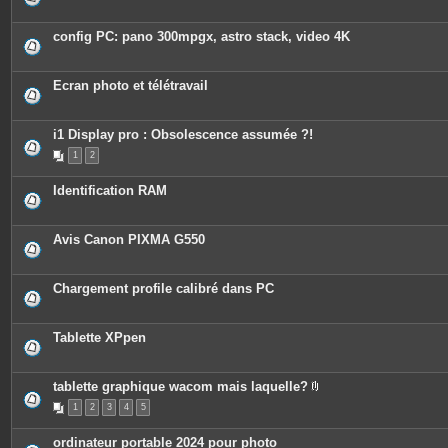
config PC: pano 300mpgx, astro stack, video 4K
Ecran photo et télétravail
i1 Display pro : Obsolescence assumée ?!
1
2
Identification RAM
Avis Canon PIXMA G550
Chargement profile calibré dans PC
Tablette XPpen
tablette graphique wacom mais laquelle?
P
1
2
3
4
5
i
è
c
ordinateur portable 2024 pour photo
e