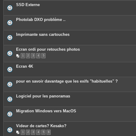
c
SSD Externe
e
s
j
o
Photolab DXO probléme ..
i
n
t
e
Imprimante sans cartouches
s
Ecran ordi pour retouches photos
1
2
3
4
5
Ecran 4K
pour en savoir davantage que les exifs "habituelles" ?
Logiciel pour les panoramas
Migration Windows vers MacOS
Videur de cartes? Kesako?
1
2
3
4
5
6