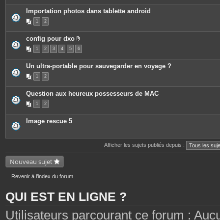
Importation photos dans tablette android
1
2
config pour dxo
P
1
2
3
4
5
6
i
è
c
Un ultra-portable pour sauvegarder en voyage ?
e
s
1
2
j
o
i
Question aux heureux possesseurs de MAC
n
t
1
2
e
s
Image rescue 5
Afficher les sujets publiés depuis :
Nouveau sujet
Revenir à l’index du forum
QUI EST EN LIGNE ?
Utilisateurs parcourant ce forum : Aucun 