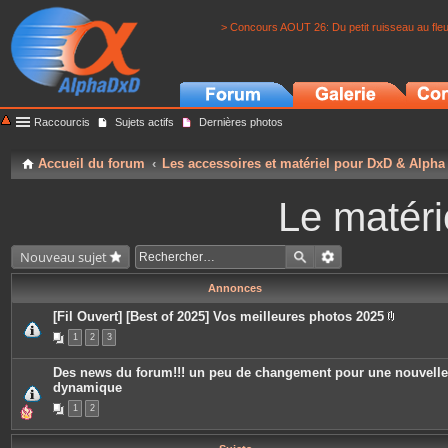
> Concours AOUT 26: Du petit ruisseau au fle
Raccourcis
Sujets actifs
Dernières photos
Accueil du forum
Les accessoires et matériel pour DxD & Alpha
Le matéri
Nouveau sujet
Annonces
[Fil Ouvert] [Best of 2025] Vos meilleures photos 2025
P
1
2
3
i
è
c
Des news du forum!!! un peu de changement pour une nouvelle
e
dynamique
s
j
1
2
o
i
n
t