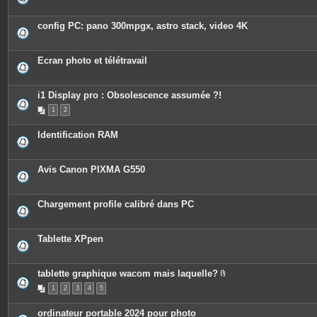
config PC: pano 300mpgx, astro stack, video 4K
Ecran photo et télétravail
i1 Display pro : Obsolescence assumée ?!
1
2
Identification RAM
Avis Canon PIXMA G550
Chargement profile calibré dans PC
Tablette XPpen
tablette graphique wacom mais laquelle?
P
1
2
3
4
5
i
è
c
ordinateur portable 2024 pour photo
e