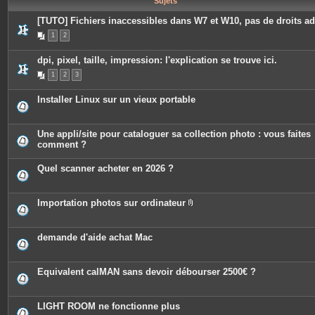
Sujets
e
s
[TUTO] Fichiers inaccessibles dans W7 et W10, pas de droits a
1
2
dpi, pixel, taille, impression: l'explication se trouve ici.
1
2
3
Installer Linux sur un vieux portable
Une appli/site pour cataloguer sa collection photo : vous faites
comment ?
Quel scanner acheter en 2026 ?
Importation photos sur ordinateur
P
i
è
c
demande d'aide achat Mac
e
s
j
o
Equivalent calMAN sans devoir débourser 2500€ ?
i
n
t
e
LIGHT ROOM ne fonctionne plus
s