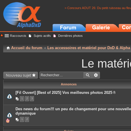
> Concours AOUT 26: Du petit ruisseau au fle
Raccourcis
Sujets actifs
Dernières photos
Accueil du forum
Les accessoires et matériel pour DxD & Alpha
Le matéri
Nouveau sujet
Annonces
[Fil Ouvert] [Best of 2025] Vos meilleures photos 2025
P
1
2
3
i
è
c
Des news du forum!!! un peu de changement pour une nouvelle
e
dynamique
s
j
1
2
o
i
n
t