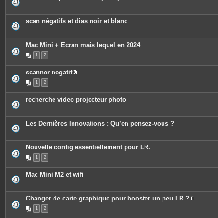
s
j
o
scan négatifs et dias noir et blanc
i
n
t
e
Mac Mini + Ecran mais lequel en 2024
s
1
2
scanner negatif
P
1
2
i
è
c
recherche video projecteur photo
e
s
j
o
Les Dernières Innovations : Qu’en pensez-vous ?
i
n
t
e
Nouvelle config essentiellement pour LR.
s
1
2
Mac Mini M2 et wifi
Changer de carte graphique pour booster un peu LR ?
P
1
2
i
è