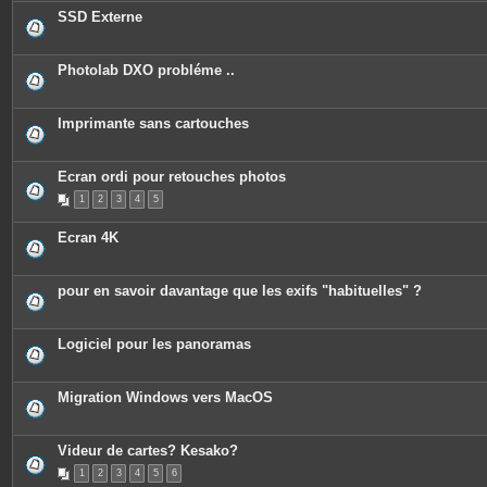
c
SSD Externe
e
s
j
o
Photolab DXO probléme ..
i
n
t
e
Imprimante sans cartouches
s
Ecran ordi pour retouches photos
1
2
3
4
5
Ecran 4K
pour en savoir davantage que les exifs "habituelles" ?
Logiciel pour les panoramas
Migration Windows vers MacOS
Videur de cartes? Kesako?
1
2
3
4
5
6