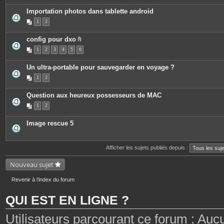
Importation photos dans tablette android
1
2
config pour dxo
P
1
2
3
4
5
6
i
è
c
Un ultra-portable pour sauvegarder en voyage ?
e
s
1
2
j
o
i
Question aux heureux possesseurs de MAC
n
t
1
2
e
s
Image rescue 5
Afficher les sujets publiés depuis :
Nouveau sujet
Revenir à l’index du forum
QUI EST EN LIGNE ?
Utilisateurs parcourant ce forum : Aucun 