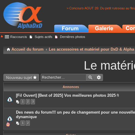
> Concours AOUT 26: Du petit ruisseau au fle
Raccourcis
Sujets actifs
Dernières photos
Accueil du forum
Les accessoires et matériel pour DxD & Alpha
Le matéri
Nouveau sujet
Annonces
[Fil Ouvert] [Best of 2025] Vos meilleures photos 2025
P
1
2
3
i
è
c
Des news du forum!!! un peu de changement pour une nouvelle
e
dynamique
s
j
1
2
o
i
n
t