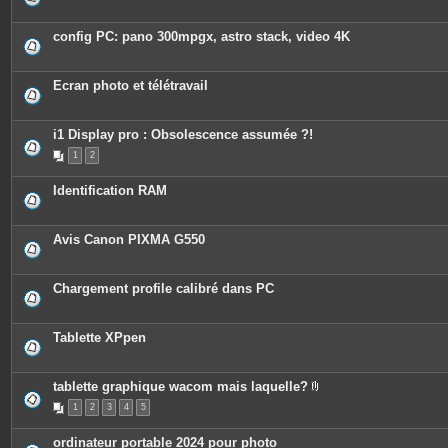
config PC: pano 300mpgx, astro stack, video 4K
Ecran photo et télétravail
i1 Display pro : Obsolescence assumée ?!
1
2
Identification RAM
Avis Canon PIXMA G550
Chargement profile calibré dans PC
Tablette XPpen
tablette graphique wacom mais laquelle?
P
1
2
3
4
5
i
è
c
ordinateur portable 2024 pour photo
e