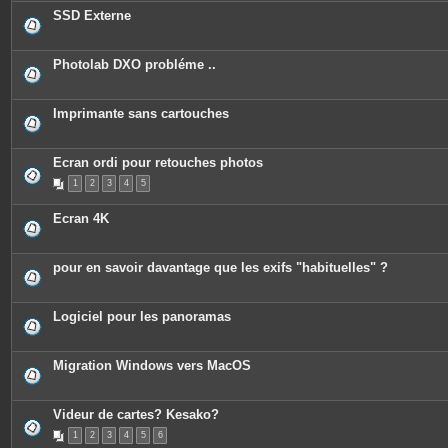
c
SSD Externe
e
s
j
o
Photolab DXO probléme ..
i
n
t
e
Imprimante sans cartouches
s
Ecran ordi pour retouches photos
1
2
3
4
5
Ecran 4K
pour en savoir davantage que les exifs "habituelles" ?
Logiciel pour les panoramas
Migration Windows vers MacOS
Videur de cartes? Kesako?
1
2
3
4
5
6