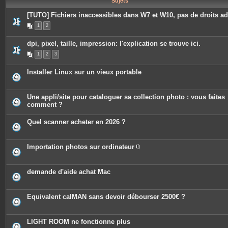
Sujets
e
s
[TUTO] Fichiers inaccessibles dans W7 et W10, pas de droits a
1
2
dpi, pixel, taille, impression: l'explication se trouve ici.
1
2
3
Installer Linux sur un vieux portable
Une appli/site pour cataloguer sa collection photo : vous faites
comment ?
Quel scanner acheter en 2026 ?
Importation photos sur ordinateur
P
i
è
c
demande d'aide achat Mac
e
s
j
o
Equivalent calMAN sans devoir débourser 2500€ ?
i
n
t
e
LIGHT ROOM ne fonctionne plus
s