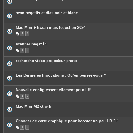
s
j
o
scan négatifs et dias noir et blanc
i
n
t
e
Mac Mini + Ecran mais lequel en 2024
s
1
2
scanner negatif
P
1
2
i
è
c
recherche video projecteur photo
e
s
j
o
Les Dernières Innovations : Qu’en pensez-vous ?
i
n
t
e
Nouvelle config essentiellement pour LR.
s
1
2
Mac Mini M2 et wifi
Changer de carte graphique pour booster un peu LR ?
P
1
2
i
è