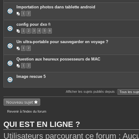
Importation photos dans tablette android
1
2
config pour dxo
P
1
2
3
4
5
6
i
è
c
Un ultra-portable pour sauvegarder en voyage ?
e
s
1
2
j
o
i
Question aux heureux possesseurs de MAC
n
t
1
2
e
s
Image rescue 5
Afficher les sujets publiés depuis :
Nouveau sujet
Revenir à l’index du forum
QUI EST EN LIGNE ?
Utilisateurs parcourant ce forum : Aucun 