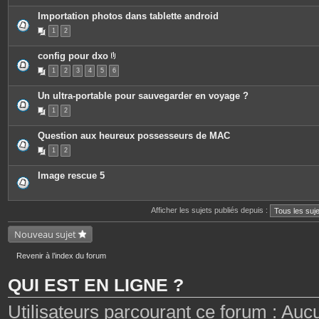
Importation photos dans tablette android
1
2
config pour dxo
P
1
2
3
4
5
6
i
è
c
Un ultra-portable pour sauvegarder en voyage ?
e
s
1
2
j
o
i
Question aux heureux possesseurs de MAC
n
t
1
2
e
s
Image rescue 5
Afficher les sujets publiés depuis :
Nouveau sujet
Revenir à l’index du forum
QUI EST EN LIGNE ?
Utilisateurs parcourant ce forum : Aucun