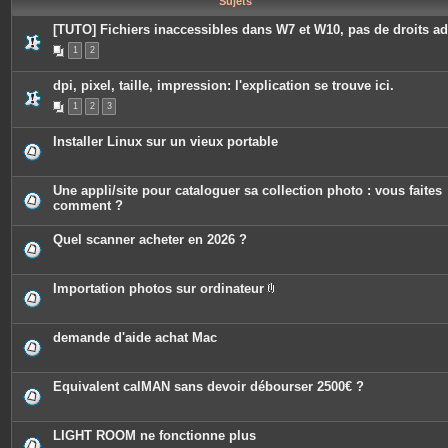
Sujets
e
s
[TUTO] Fichiers inaccessibles dans W7 et W10, pas de droits a
1
2
dpi, pixel, taille, impression: l'explication se trouve ici.
1
2
3
Installer Linux sur un vieux portable
Une appli/site pour cataloguer sa collection photo : vous faites
comment ?
Quel scanner acheter en 2026 ?
Importation photos sur ordinateur
P
i
è
c
demande d'aide achat Mac
e
s
j
o
Equivalent calMAN sans devoir débourser 2500€ ?
i
n
t
e
LIGHT ROOM ne fonctionne plus
s