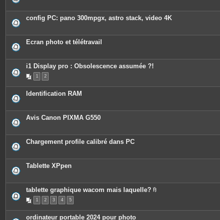
config PC: pano 300mpgx, astro stack, video 4K
Ecran photo et télétravail
i1 Display pro : Obsolescence assumée ?!
1
2
Identification RAM
Avis Canon PIXMA G550
Chargement profile calibré dans PC
Tablette XPpen
tablette graphique wacom mais laquelle?
P
1
2
3
4
5
i
è
c
ordinateur portable 2024 pour photo
e