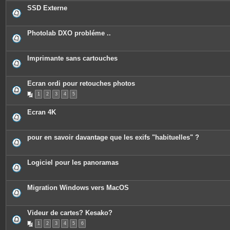
c
SSD Externe
e
s
j
o
Photolab DXO probléme ..
i
n
t
e
Imprimante sans cartouches
s
Ecran ordi pour retouches photos
1
2
3
4
5
Ecran 4K
pour en savoir davantage que les exifs "habituelles" ?
Logiciel pour les panoramas
Migration Windows vers MacOS
Videur de cartes? Kesako?
1
2
3
4
5
6