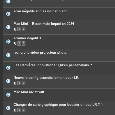
s
j
o
scan négatifs et dias noir et blanc
i
n
t
e
Mac Mini + Ecran mais lequel en 2024
s
1
2
scanner negatif
P
1
2
i
è
c
recherche video projecteur photo
e
s
j
o
Les Dernières Innovations : Qu’en pensez-vous ?
i
n
t
e
Nouvelle config essentiellement pour LR.
s
1
2
Mac Mini M2 et wifi
Changer de carte graphique pour booster un peu LR ?
P
1
2
i
è