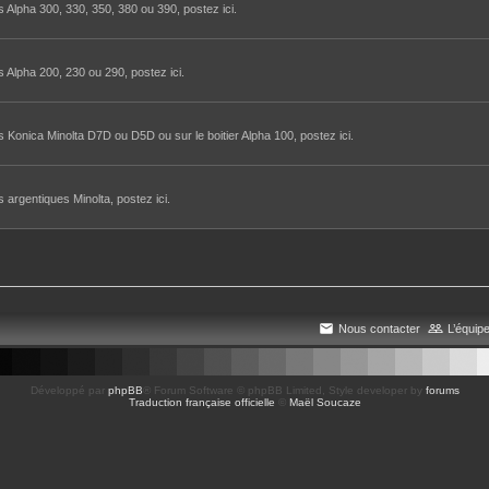
 Alpha 300, 330, 350, 380 ou 390, postez ici.
 Alpha 200, 230 ou 290, postez ici.
 Konica Minolta D7D ou D5D ou sur le boitier Alpha 100, postez ici.
 argentiques Minolta, postez ici.
Nous contacter
L’équip
Développé par
phpBB
® Forum Software © phpBB Limited
, Style developer by
forums
Traduction française officielle
©
Maël Soucaze