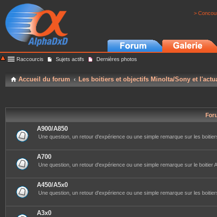
> Concour
Raccourcis
Sujets actifs
Dernières photos
Accueil du forum
Les boitiers et objectifs Minolta/Sony et l'actu
For
A900/A850
Une question, un retour d'expérience ou une simple remarque sur les boitiers
A700
Une question, un retour d'expérience ou une simple remarque sur le boitier A
A450/A5x0
Une question, un retour d'expérience ou une simple remarque sur les boitiers
A3x0