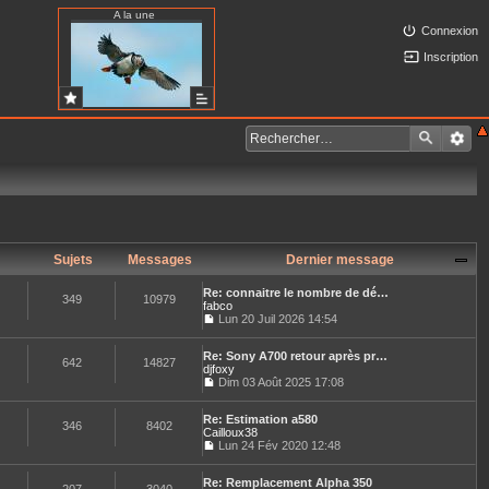
A la une
Connexion
Inscription
Sujets
Messages
Dernier message
Re: connaitre le nombre de dé…
349
10979
fabco
Lun 20 Juil 2026 14:54
C
o
Re: Sony A700 retour après pr…
n
642
14827
djfoxy
s
u
Dim 03 Août 2025 17:08
C
l
o
t
Re: Estimation a580
n
e
346
8402
Cailloux38
s
r
u
Lun 24 Fév 2020 12:48
l
C
l
e
o
t
d
Re: Remplacement Alpha 350
n
e
e