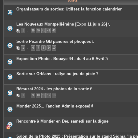
Sujets
e
s
Organisateurs de sorties: Utilisez la fonction calendrier
Les Nouveaux Montpelliérains [Expo 11 juin 26]
P
1
…
39
40
41
42
43
i
è
c
Sortie Picardie GB panures et phoques
e
P
s
1
…
6
7
8
9
10
i
j
è
o
c
i
Exposition Photo - Bouaye 44 - du 4 au 6 Avril
e
n
P
s
t
i
j
e
è
o
s
c
Sortie sur Orléans : rallye ou jeu de piste ?
i
e
n
s
t
j
e
o
Rémuzat 2024 - les photos de la sortie
s
i
P
n
1
…
9
10
11
12
13
i
t
è
e
c
Montier 2025... l'ancien Admin expose!
s
e
P
s
i
j
è
o
c
Rencontre à Montier en Der, samedi sur la digue
i
e
n
s
t
j
e
o
Salon de la Photo 2025 : Présentation sur le stand Sigma "la p
s