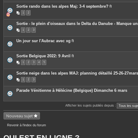
e
s
Sortie rando dans les alpes Maj: 3-4 septembre?
P
1
2
i
è
c
Sortie - le plein d'oiseaux dans le Delta du Danube - Manque u
e
s
1
2
3
j
o
i
Un jour sur l'Aubrac avec xg
n
P
t
i
e
è
s
c
Sortie Belgique 2022: 9 Avril
e
P
1
2
3
4
5
s
i
j
è
o
c
Sortie neige dans les alpes MAJ: planning détaillé 25-26-27mar
i
e
n
s
1
2
3
t
j
e
o
s
i
Parade Vénitienne à Hélécine (Belgique) Dimanche 6 mars
n
t
e
s
Afficher les sujets publiés depuis :
Nouveau sujet
Revenir à l’index du forum
QUI EST EN LIGNE ?