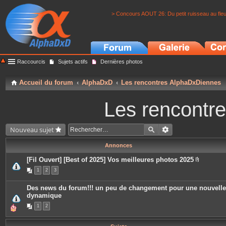
> Concours AOUT 26: Du petit ruisseau au fle
Raccourcis
Sujets actifs
Dernières photos
Accueil du forum
AlphaDxD
Les rencontres AlphaDxDiennes
Les rencontr
Nouveau sujet
Annonces
[Fil Ouvert] [Best of 2025] Vos meilleures photos 2025
P
1
2
3
i
è
c
Des news du forum!!! un peu de changement pour une nouvelle
e
dynamique
s
j
1
2
o
i
n
t