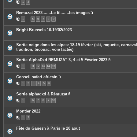
1
2
s
i
j
è
o
c
Remuzat 2023.......Le fil.......les images
i
e
P
n
s
1
…
5
6
7
8
9
i
t
j
è
e
o
c
s
i
Bright Brussels 16-19/02/2023
e
n
s
t
j
e
o
s
Sortie neige dans les alpes: 18-19 février (ski, raquette, carnaval
i
tradition, bicouac, voie lactée)
n
t
e
Sortie AlphaDxd REMUZAT 3, 4 et 5 Février 2023
s
P
1
…
11
12
13
14
15
i
è
c
Conseil safari africain
e
P
s
1
2
3
4
5
6
i
j
è
o
c
i
Sortie alphadxd à Rémuzat
e
n
P
s
t
1
…
6
7
8
9
10
i
j
e
è
o
s
c
i
Montier 2022
e
n
s
t
1
2
j
e
o
s
i
Fête du Ganesh à Paris le 28 aout
n
t