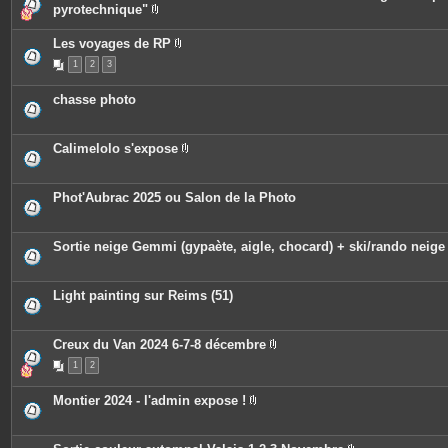
i
pyrotechnique"
n
P
t
i
e
Les voyages de RP
è
s
P
c
1
2
3
i
e
è
s
c
j
chasse photo
e
o
s
i
j
n
o
t
Calimelolo s'expose
i
e
P
n
s
i
t
è
e
c
Phot'Aubrac 2025 ou Salon de la Photo
s
e
s
j
o
Sortie neige Gemmi (gypaète, aigle, chocard) + ski/rando neige
i
n
t
e
Light painting sur Reims (51)
s
Creux du Van 2024 6-7-8 décembre
P
1
2
i
è
c
Montier 2024 - l'admin expose !
e
P
s
i
j
è
o
c