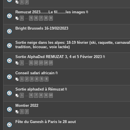
1
2
s
i
j
è
o
c
Remuzat 2023.......Le fil.......les images
i
e
P
n
s
1
…
5
6
7
8
9
i
t
j
è
e
o
c
s
i
Bright Brussels 16-19/02/2023
e
n
s
t
j
e
o
s
Sortie neige dans les alpes: 18-19 février (ski, raquette, carnaval
i
tradition, bicouac, voie lactée)
n
t
e
Sortie AlphaDxd REMUZAT 3, 4 et 5 Février 2023
s
P
1
…
11
12
13
14
15
i
è
c
Conseil safari africain
e
P
s
1
2
3
4
5
6
i
j
è
o
c
i
Sortie alphadxd à Rémuzat
e
n
P
s
t
1
…
6
7
8
9
10
i
j
e
è
o
s
c
i
Montier 2022
e
n
s
t
1
2
j
e
o
s
i
Fête du Ganesh à Paris le 28 aout
n
t