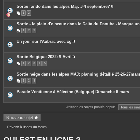
e
s
Sortie rando dans les alpes Maj: 3-4 septembre?
P
1
2
i
è
c
Sortie - le plein d'oiseaux dans le Delta du Danube - Manque u
e
s
1
2
3
j
o
i
Un jour sur l'Aubrac avec xg
n
P
t
i
e
è
s
c
Sortie Belgique 2022: 9 Avril
e
P
1
2
3
4
5
s
i
j
è
o
c
Sortie neige dans les alpes MAJ: planning détaillé 25-26-27mar
i
e
n
s
1
2
3
t
j
e
o
s
i
Parade Vénitienne à Hélécine (Belgique) Dimanche 6 mars
n
t
e
s
Afficher les sujets publiés depuis :
Nouveau sujet
Revenir à l’index du forum
QUI EST EN LIGNE ?