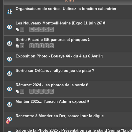
Sujets
e
s
Organisateurs de sorties: Utilisez la fonction calendrier
Les Nouveaux Montpelliérains [Expo 11 juin 26]
P
1
…
39
40
41
42
43
i
è
c
Sortie Picardie GB panures et phoques
e
P
s
1
…
6
7
8
9
10
i
j
è
o
c
i
Exposition Photo - Bouaye 44 - du 4 au 6 Avril
e
n
P
s
t
i
j
e
è
o
s
c
Sortie sur Orléans : rallye ou jeu de piste ?
i
e
n
s
t
j
e
o
Rémuzat 2024 - les photos de la sortie
s
i
P
n
1
…
9
10
11
12
13
i
t
è
e
c
Montier 2025... l'ancien Admin expose!
s
e
P
s
i
j
è
o
c
Rencontre à Montier en Der, samedi sur la digue
i
e
n
s
t
j
e
o
Salon de la Photo 2025 : Présentation sur le stand Sigma "la p
s