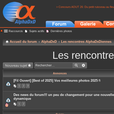
> Concours AOUT 26: Du petit ruisseau au fle
Raccourcis
Sujets actifs
Dernières photos
Accueil du forum
AlphaDxD
Les rencontres AlphaDxDiennes
Les rencontr
Nouveau sujet
Annonces
[Fil Ouvert] [Best of 2025] Vos meilleures photos 2025
P
1
2
3
i
è
c
Des news du forum!!! un peu de changement pour une nouvelle
e
dynamique
s
j
1
2
o
i
n
t