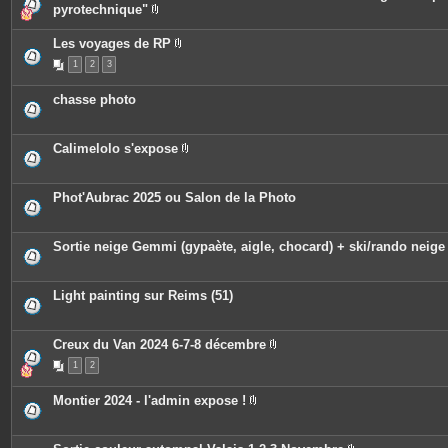
i
pyrotechnique"
n
P
t
i
e
Les voyages de RP
è
s
P
c
1
2
3
i
e
è
s
c
j
chasse photo
e
o
s
i
j
n
o
t
Calimelolo s'expose
i
e
P
n
s
i
t
è
e
c
Phot'Aubrac 2025 ou Salon de la Photo
s
e
s
j
o
Sortie neige Gemmi (gypaète, aigle, chocard) + ski/rando neige
i
n
t
e
Light painting sur Reims (51)
s
Creux du Van 2024 6-7-8 décembre
P
1
2
i
è
c
Montier 2024 - l'admin expose !
e
P
s
i
j
è
o
c