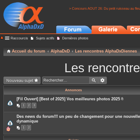
> Concours AOUT 26: Du petit ruisseau au fle
Raccourcis
Sujets actifs
Dernières photos
Accueil du forum
AlphaDxD
Les rencontres AlphaDxDiennes
Les rencontr
Nouveau sujet
Annonces
[Fil Ouvert] [Best of 2025] Vos meilleures photos 2025
P
1
2
3
i
è
c
Des news du forum!!! un peu de changement pour une nouvelle
e
dynamique
s
j
1
2
o
i
n
t