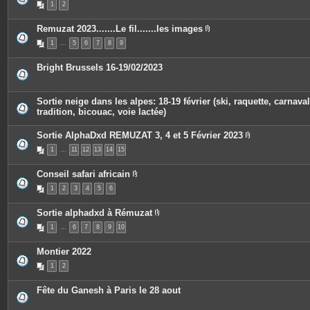
1
2
s
i
j
è
o
c
Remuzat 2023.......Le fil.......les images
i
e
P
n
s
1
…
5
6
7
8
9
i
t
j
è
e
o
c
s
i
Bright Brussels 16-19/02/2023
e
n
s
t
j
e
o
s
Sortie neige dans les alpes: 18-19 février (ski, raquette, carnaval
i
tradition, bicouac, voie lactée)
n
t
e
Sortie AlphaDxd REMUZAT 3, 4 et 5 Février 2023
s
P
1
…
11
12
13
14
15
i
è
c
Conseil safari africain
e
P
s
1
2
3
4
5
6
i
j
è
o
c
i
Sortie alphadxd à Rémuzat
e
n
P
s
t
1
…
6
7
8
9
10
i
j
e
è
o
s
c
i
Montier 2022
e
n
s
t
1
2
j
e
o
s
i
Fête du Ganesh à Paris le 28 aout
n
t