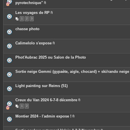
i
pyrotechnique"
n
P
t
i
e
Les voyages de RP
è
s
P
c
1
2
3
i
e
è
s
c
j
chasse photo
e
o
s
i
j
n
o
t
Calimelolo s'expose
i
e
P
n
s
i
t
è
e
c
Phot'Aubrac 2025 ou Salon de la Photo
s
e
s
j
o
Sortie neige Gemmi (gypaète, aigle, chocard) + ski/rando neige
i
n
t
e
Light painting sur Reims (51)
s
Creux du Van 2024 6-7-8 décembre
P
1
2
i
è
c
Montier 2024 - l'admin expose !
e
P
s
i
j
è
o
c