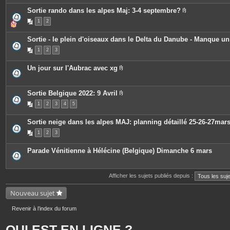
e
s
Sortie rando dans les alpes Maj: 3-4 septembre?
P
1
2
i
è
c
Sortie - le plein d'oiseaux dans le Delta du Danube - Manque u
e
s
1
2
3
j
o
i
Un jour sur l'Aubrac avec xg
n
P
t
i
e
è
s
c
Sortie Belgique 2022: 9 Avril
e
P
1
2
3
4
5
s
i
j
è
o
c
Sortie neige dans les alpes MAJ: planning détaillé 25-26-27mar
i
e
n
s
1
2
3
t
j
e
o
s
i
Parade Vénitienne à Hélécine (Belgique) Dimanche 6 mars
n
t
e
s
Afficher les sujets publiés depuis :
Nouveau sujet
Revenir à l’index du forum
QUI EST EN LIGNE ?