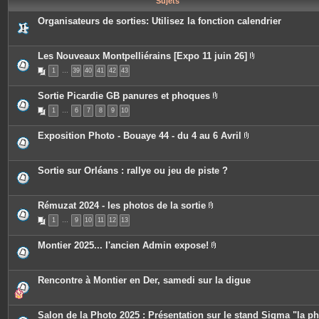
Sujets
e
s
Organisateurs de sorties: Utilisez la fonction calendrier
Les Nouveaux Montpelliérains [Expo 11 juin 26]
P
1
…
39
40
41
42
43
i
è
c
Sortie Picardie GB panures et phoques
e
P
s
1
…
6
7
8
9
10
i
j
è
o
c
i
Exposition Photo - Bouaye 44 - du 4 au 6 Avril
e
n
P
s
t
i
j
e
è
o
s
c
Sortie sur Orléans : rallye ou jeu de piste ?
i
e
n
s
t
j
e
o
Rémuzat 2024 - les photos de la sortie
s
i
P
n
1
…
9
10
11
12
13
i
t
è
e
c
Montier 2025... l'ancien Admin expose!
s
e
P
s
i
j
è
o
c
Rencontre à Montier en Der, samedi sur la digue
i
e
n
s
t
j
e
o
Salon de la Photo 2025 : Présentation sur le stand Sigma "la p
s