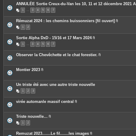
e
o
c
ANNULÉE Sortie Creux-du-Van les 10, 11 et 12 décembre 2021
s
i
e
n
1
…
3
4
5
6
7
s
t
j
e
o
Rémuzat 2024 : les chemins buissonniers [fil ouvert]
s
i
P
n
1
2
i
t
è
e
c
s
Sortie Alpha DxD - 15/16 et 17 Mars 2024
e
P
s
1
…
3
4
5
6
7
i
j
è
o
c
i
Observer la Chevêchette et le chat forestier.
e
n
P
s
t
i
j
e
è
o
s
c
Montier 2023
i
e
P
n
s
i
t
j
è
e
o
c
Un triste été avec une autre triste nouvelle
s
i
e
n
1
2
3
s
t
j
e
o
virée automanle massif central
s
i
P
n
i
t
è
e
c
Triste nouvelle…
s
e
P
1
2
s
i
j
è
o
c
Remuzat 2023.......Le fil.......les images
i
e