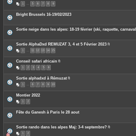
P
n
s
1
…
5
6
7
8
9
i
t
j
è
e
o
c
s
i
Bright Brussels 16-19/02/2023
e
n
s
t
j
e
o
s
Sortie neige dans les alpes: 18-19 février (ski, raquette, carnaval
i
n
t
e
Sortie AlphaDxd REMUZAT 3, 4 et 5 Février 2023
s
P
1
…
11
12
13
14
15
i
è
c
Conseil safari africain
e
P
s
1
2
3
4
5
6
i
j
è
o
c
i
Sortie alphadxd à Rémuzat
e
n
P
s
t
1
…
6
7
8
9
10
i
j
e
è
o
s
c
i
Montier 2022
e
n
s
t
1
2
j
e
o
s
i
Fête du Ganesh à Paris le 28 aout
n
t
e
s
Sortie rando dans les alpes Maj: 3-4 septembre?
P
1
2
i