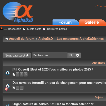
> Concour
Raccourcis
Sujets actifs
Dernières photos
Accueil du forum
AlphaDxD
Les rencontres AlphaDxDiennes
Nouveau sujet
Annonces
[Fil Ouvert] [Best of 2025] Vos meilleures photos 2025
P
1
2
3
i
è
c
Des news du forum!!! un peu de changement pour une nouvell
e
s
1
2
j
o
i
Sujets
n
t
e
Organisateurs de sorties: Utilisez la fonction calendrier