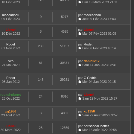
128
40889
s
g
i
e
e
10 Fév 2023
Dim 19 Mars 2023 21:11
e
u
e
e
r
C
s
r
l
r
l
o
s
n
t
m
e
n
a
maccaribou
par
maccaribou
i
e
e
d
0
5277
s
g
09 Fév 2023
Jeu 09 Fév 2023 17:03
e
r
s
e
u
e
C
r
l
s
r
l
o
m
e
a
n
t
Lionel
par
n
Lionel
e
d
8
4528
g
i
e
10 Déc 2022
s
Mar 07 Fév 2023 01:08
s
e
e
e
r
C
u
s
r
r
l
o
l
a
n
m
e
Rodet
par
n
Rodet
t
239
51157
g
i
e
d
01 Nov 2022
s
Lun 06 Fév 2023 18:14
e
e
e
C
s
e
u
r
r
o
s
r
l
l
m
n
a
n
t
e
siro
par
danielle17
e
81
30671
s
g
i
e
d
24 Mai 2020
Sam 14 Jan 2023 08:41
s
u
e
e
r
C
e
s
l
r
l
o
r
a
t
m
e
n
n
Rodet
par
g
C Cedric
e
e
d
148
29281
s
i
08 Jan 2012
e
Mer 04 Jan 2023 09:15
r
s
e
u
e
C
l
s
r
l
r
o
e
a
n
t
m
n
d
round-planet
par
g
Lionel
i
e
e
24
8816
s
e
23 Oct 2022
e
Sam 19 Nov 2022 15:27
e
r
s
u
C
r
r
l
s
l
o
n
m
e
a
t
n
i
e
d
xg1956
par
g
xg1956
e
3
4062
s
e
s
e
23 Août 2022
e
Sam 27 Août 2022 09:57
r
u
r
s
C
r
l
l
m
a
o
n
e
t
e
Lionel
par
g
n
herissonalunettes
i
d
28
12369
e
s
30 Mars 2022
e
s
Mar 16 Août 2022 20:58
e
e
r
s
C
u