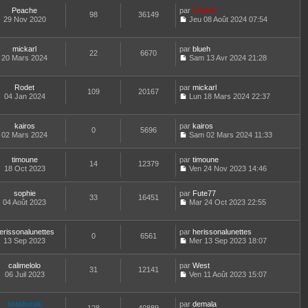
e
l
o
r
l
r
s
e
Peache
par
n
Lionel
n
t
m
98
36149
a
d
29 Nov 2020
s
Jeu 08 Août 2024 07:54
i
e
e
g
C
e
u
e
r
s
e
o
r
l
r
l
s
n
n
t
m
e
mickarl
par
blueh
a
22
6670
s
i
e
e
d
20 Mars 2024
Sam 13 Avr 2024 21:28
g
u
e
r
C
s
e
e
l
r
l
o
s
r
t
m
e
n
a
n
Rodet
par
mickarl
e
e
d
109
20167
s
g
i
04 Jan 2024
Lun 18 Mars 2024 22:37
r
s
e
u
e
e
C
l
s
r
l
r
o
e
a
n
t
m
n
d
kairos
par
g
kairos
i
e
e
0
5696
s
e
02 Mars 2024
e
Sam 02 Mars 2024 11:33
e
r
s
u
C
r
r
l
s
l
o
n
m
e
a
t
timoune
par
n
timoune
i
e
d
14
12379
g
e
18 Oct 2023
s
Ven 24 Nov 2023 14:46
e
s
e
e
r
C
u
r
s
r
l
o
l
m
a
n
e
sophie
par
n
Fute77
t
e
33
16451
g
i
d
04 Août 2023
s
Mar 24 Oct 2023 22:55
e
s
e
e
C
e
u
r
s
r
o
r
l
l
a
m
n
n
t
e
erissonalunettes
par
g
herissonalunettes
e
0
6561
s
i
e
d
13 Sep 2023
e
Mer 13 Sep 2023 18:07
s
u
e
r
C
e
s
l
r
l
o
r
a
t
m
e
calimelolo
par
n
West
n
31
12141
g
e
e
d
06 Juil 2023
s
Ven 11 Août 2023 15:07
i
e
r
C
s
e
u
e
l
o
s
r
l
r
e
n
a
n
t
m
torobouk
par
demala
d