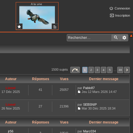
A la une
Connexion
Inscription
1500 sujets
1
2
3
4
5
…
38
Auteur
Réponses
Vues
Dernier message
Lionel
par
Pablo87
41
25057
17 Déc 2025
Jeu 12 Mars 2026 14:47
C
o
n
Lionel
par
SEBSNIP
27
21396
s
26 Nov 2025
Mar 30 Déc 2025 18:34
u
C
l
o
t
n
e
Auteur
Réponses
Vues
Dernier message
s
r
u
l
l
jr56
par
Marc034