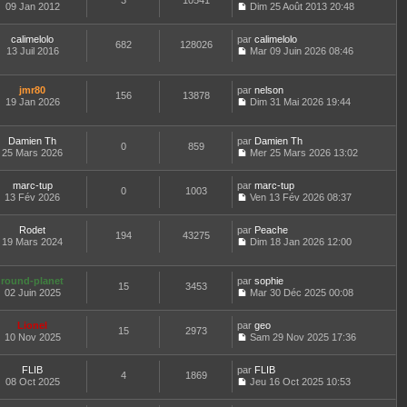
3
10541
e
t
09 Jan 2012
Dim 25 Août 2013 20:48
d
C
e
e
o
r
r
calimelolo
par
n
calimelolo
l
682
128026
n
13 Juil 2016
s
Mar 09 Juin 2026 08:46
e
i
C
u
d
e
o
l
e
r
n
t
r
jmr80
par
nelson
156
13878
m
s
e
n
19 Jan 2026
Dim 31 Mai 2026 19:44
e
u
r
i
C
s
l
l
e
o
s
t
e
r
n
Damien Th
par
Damien Th
a
e
d
0
859
m
s
25 Mars 2026
Mer 25 Mars 2026 13:02
g
r
e
e
u
C
e
l
r
s
l
o
e
n
s
t
marc-tup
par
n
marc-tup
d
0
1003
i
a
e
13 Fév 2026
s
Ven 13 Fév 2026 08:37
e
e
g
r
C
u
r
r
e
l
o
l
n
m
e
Rodet
par
n
Peache
t
194
43275
i
e
d
19 Mars 2024
s
Dim 18 Jan 2026 12:00
e
e
C
s
e
u
r
r
o
s
r
l
l
m
n
a
n
t
e
round-planet
par
sophie
e
15
3453
s
g
i
e
d
02 Juin 2025
Mar 30 Déc 2025 00:08
s
u
e
e
r
C
e
s
l
r
l
o
r
a
t
m
e
Lionel
par
n
geo
n
15
2973
g
e
e
d
10 Nov 2025
s
Sam 29 Nov 2025 17:36
i
e
r
C
s
e
u
e
l
o
s
r
l
r
e
FLIB
par
n
FLIB
a
n
t
m
4
1869
d
08 Oct 2025
s
Jeu 16 Oct 2025 10:53
g
i
e
e
C
e
u
e
e
r
s
o
r
l