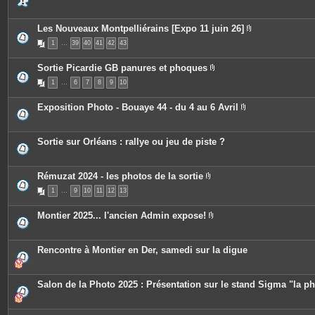
s
Les Nouveaux Montpelliérains [Expo 11 juin 26]
P
1
…
39
40
41
42
43
i
è
c
Sortie Picardie GB panures et phoques
e
P
s
1
…
6
7
8
9
10
i
j
è
o
c
i
Exposition Photo - Bouaye 44 - du 4 au 6 Avril
e
n
P
s
t
i
j
e
è
o
s
c
Sortie sur Orléans : rallye ou jeu de piste ?
i
e
n
s
t
j
e
o
Rémuzat 2024 - les photos de la sortie
s
i
P
n
1
…
9
10
11
12
13
i
t
è
e
c
Montier 2025... l'ancien Admin expose!
s
e
P
s
i
j
è
o
c
Rencontre à Montier en Der, samedi sur la digue
i
e
n
s
t
j
e
o
Salon de la Photo 2025 : Présentation sur le stand Sigma "la p
s
i
n
t