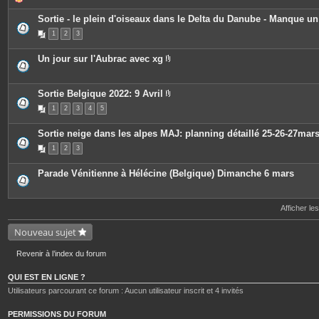
è
c
Sortie - le plein d'oiseaux dans le Delta du Danube - Manque u
e
s
1
2
3
j
o
i
Un jour sur l'Aubrac avec xg
n
P
t
i
e
è
s
c
Sortie Belgique 2022: 9 Avril
e
P
1
2
3
4
5
s
i
j
è
o
c
Sortie neige dans les alpes MAJ: planning détaillé 25-26-27mar
i
e
n
s
1
2
3
t
j
e
o
s
i
Parade Vénitienne à Hélécine (Belgique) Dimanche 6 mars
n
t
e
s
Afficher le
Nouveau sujet
Revenir à l’index du forum
QUI EST EN LIGNE ?
Utilisateurs parcourant ce forum : Aucun utilisateur inscrit et 4 invités
PERMISSIONS DU FORUM