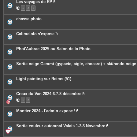
e
Les voyages de RP
s
P
1
2
3
i
è
c
chasse photo
e
s
j
o
Calimelolo s'expose
i
P
n
i
t
è
e
c
Phot'Aubrac 2025 ou Salon de la Photo
s
e
s
j
o
Sortie neige Gemmi (gypaète, aigle, chocard) + ski/rando neige
i
n
t
e
Light painting sur Reims (51)
s
Creux du Van 2024 6-7-8 décembre
P
1
2
i
è
c
Montier 2024 - l'admin expose !
e
P
s
i
j
è
o
c
Sortie couleur automnal Valais 1-2-3 Novembre
i
e
P
n
s
i
t
j
è