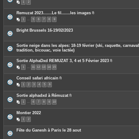
1
2
s
i
j
è
o
c
Remuzat 2023.......Le fil.......les images
i
e
P
n
s
1
…
5
6
7
8
9
i
t
j
è
e
o
c
s
i
Bright Brussels 16-19/02/2023
e
n
s
t
j
e
o
s
Sortie neige dans les alpes: 18-19 février (ski, raquette, carnaval
i
tradition, bicouac, voie lactée)
n
t
e
Sortie AlphaDxd REMUZAT 3, 4 et 5 Février 2023
s
P
1
…
11
12
13
14
15
i
è
c
Conseil safari africain
e
P
s
1
2
3
4
5
6
i
j
è
o
c
i
Sortie alphadxd à Rémuzat
e
n
P
s
t
1
…
6
7
8
9
10
i
j
e
è
o
s
c
i
Montier 2022
e
n
s
t
1
2
j
e
o
s
i
Fête du Ganesh à Paris le 28 aout
n
t