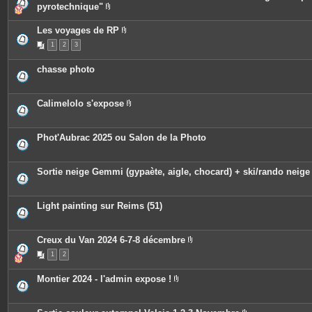
i
pyrotechnique"
n
P
t
i
e
Les voyages de RP
è
s
P
c
1
2
3
i
e
è
s
c
j
chasse photo
e
o
s
i
j
n
o
t
Calimelolo s'expose
i
e
P
n
s
i
t
è
e
c
Phot'Aubrac 2025 ou Salon de la Photo
s
e
s
j
o
Sortie neige Gemmi (gypaète, aigle, chocard) + ski/rando neige
i
n
t
e
Light painting sur Reims (51)
s
Creux du Van 2024 6-7-8 décembre
P
1
2
i
è
c
Montier 2024 - l'admin expose !
e
P
s
i
j
è
o
c