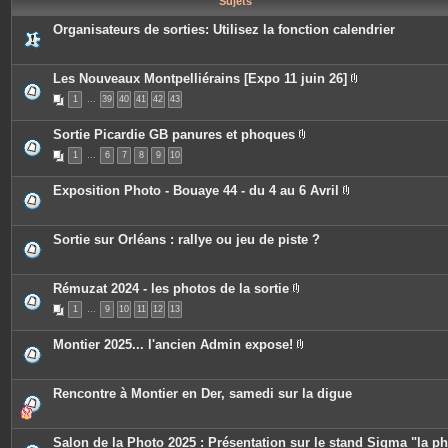
Sujets
e
s
Organisateurs de sorties: Utilisez la fonction calendrier
Les Nouveaux Montpelliérains [Expo 11 juin 26]
P
1
…
39
40
41
42
43
i
è
c
Sortie Picardie GB panures et phoques
e
P
s
1
…
6
7
8
9
10
i
j
è
o
c
i
Exposition Photo - Bouaye 44 - du 4 au 6 Avril
e
n
P
s
t
i
j
e
è
o
s
c
Sortie sur Orléans : rallye ou jeu de piste ?
i
e
n
s
t
j
e
o
Rémuzat 2024 - les photos de la sortie
s
i
P
n
1
…
9
10
11
12
13
i
t
è
e
c
Montier 2025... l'ancien Admin expose!
s
e
P
s
i
j
è
o
c
Rencontre à Montier en Der, samedi sur la digue
i
e
n
s
t
j
e
o
Salon de la Photo 2025 : Présentation sur le stand Sigma "la p
s