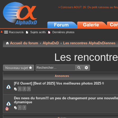
> Concours AOUT 26: Du petit ruisseau au fle
Raccourcis
Sujets actifs
Dernières photos
Accueil du forum
AlphaDxD
Les rencontres AlphaDxDiennes
Les rencontr
Nouveau sujet
Annonces
[Fil Ouvert] [Best of 2025] Vos meilleures photos 2025
P
1
2
3
i
è
c
Des news du forum!!! un peu de changement pour une nouvelle
e
dynamique
s
j
1
2
o
i
n
t