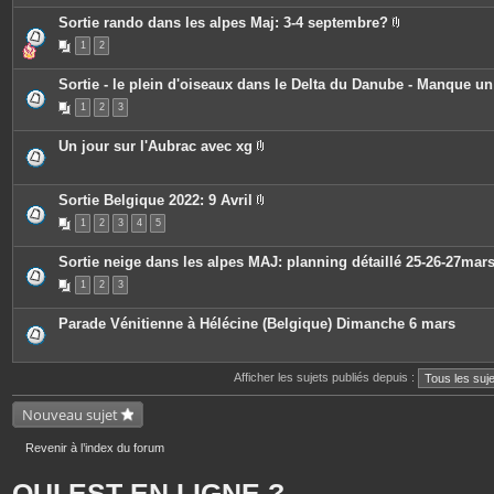
e
s
Sortie rando dans les alpes Maj: 3-4 septembre?
P
1
2
i
è
c
Sortie - le plein d'oiseaux dans le Delta du Danube - Manque u
e
s
1
2
3
j
o
i
Un jour sur l'Aubrac avec xg
n
P
t
i
e
è
s
c
Sortie Belgique 2022: 9 Avril
e
P
1
2
3
4
5
s
i
j
è
o
c
Sortie neige dans les alpes MAJ: planning détaillé 25-26-27mar
i
e
n
s
1
2
3
t
j
e
o
s
i
Parade Vénitienne à Hélécine (Belgique) Dimanche 6 mars
n
t
e
s
Afficher les sujets publiés depuis :
Nouveau sujet
Revenir à l’index du forum
QUI EST EN LIGNE ?