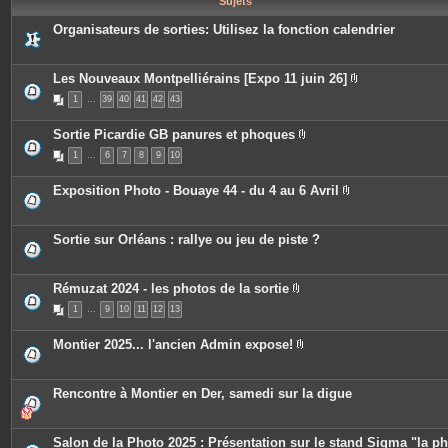
Sujets
e
s
Organisateurs de sorties: Utilisez la fonction calendrier
Les Nouveaux Montpelliérains [Expo 11 juin 26]
P
1
…
39
40
41
42
43
i
è
c
Sortie Picardie GB panures et phoques
e
P
s
1
…
6
7
8
9
10
i
j
è
o
c
i
Exposition Photo - Bouaye 44 - du 4 au 6 Avril
e
n
P
s
t
i
j
e
è
o
s
c
Sortie sur Orléans : rallye ou jeu de piste ?
i
e
n
s
t
j
e
o
Rémuzat 2024 - les photos de la sortie
s
i
P
n
1
…
9
10
11
12
13
i
t
è
e
c
Montier 2025... l'ancien Admin expose!
s
e
P
s
i
j
è
o
c
Rencontre à Montier en Der, samedi sur la digue
i
e
n
s
t
j
e
o
Salon de la Photo 2025 : Présentation sur le stand Sigma "la p
s