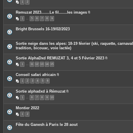
1
2
s
i
j
è
o
c
Remuzat 2023.......Le fil.......les images
i
e
P
n
s
1
…
5
6
7
8
9
i
t
j
è
e
o
c
s
i
Bright Brussels 16-19/02/2023
e
n
s
t
j
e
o
s
Sortie neige dans les alpes: 18-19 février (ski, raquette, carnaval
i
tradition, bicouac, voie lactée)
n
t
e
Sortie AlphaDxd REMUZAT 3, 4 et 5 Février 2023
s
P
1
…
11
12
13
14
15
i
è
c
Conseil safari africain
e
P
s
1
2
3
4
5
6
i
j
è
o
c
i
Sortie alphadxd à Rémuzat
e
n
P
s
t
1
…
6
7
8
9
10
i
j
e
è
o
s
c
i
Montier 2022
e
n
s
t
1
2
j
e
o
s
i
Fête du Ganesh à Paris le 28 aout
n
t