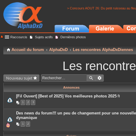
> Concours AOUT 26: Du petit ruisseau au fle
Raccourcis
Sujets actifs
Dernières photos
Accueil du forum
AlphaDxD
Les rencontres AlphaDxDiennes
Les rencontr
Nouveau sujet
Annonces
[Fil Ouvert] [Best of 2025] Vos meilleures photos 2025
P
1
2
3
i
è
c
Des news du forum!!! un peu de changement pour une nouvelle
e
dynamique
s
j
1
2
o
i
n
t