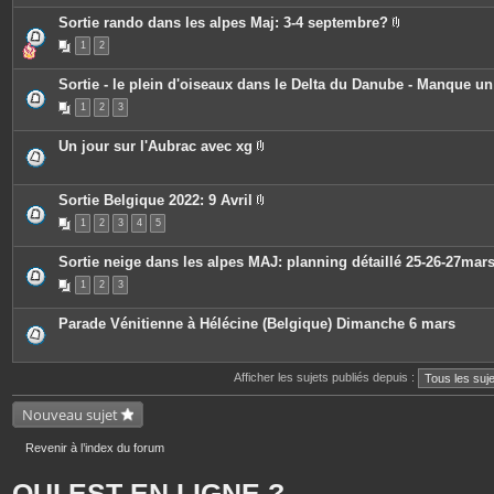
e
s
Sortie rando dans les alpes Maj: 3-4 septembre?
P
1
2
i
è
c
Sortie - le plein d'oiseaux dans le Delta du Danube - Manque u
e
s
1
2
3
j
o
i
Un jour sur l'Aubrac avec xg
n
P
t
i
e
è
s
c
Sortie Belgique 2022: 9 Avril
e
P
1
2
3
4
5
s
i
j
è
o
c
Sortie neige dans les alpes MAJ: planning détaillé 25-26-27mar
i
e
n
s
1
2
3
t
j
e
o
s
i
Parade Vénitienne à Hélécine (Belgique) Dimanche 6 mars
n
t
e
s
Afficher les sujets publiés depuis :
Nouveau sujet
Revenir à l’index du forum
QUI EST EN LIGNE ?