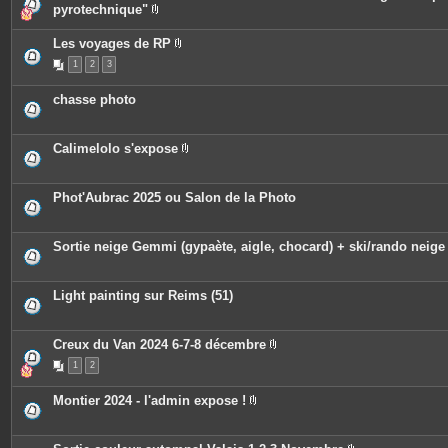
i
pyrotechnique"
n
P
t
i
e
Les voyages de RP
è
s
P
c
1
2
3
i
e
è
s
c
j
chasse photo
e
o
s
i
j
n
o
t
Calimelolo s'expose
i
e
P
n
s
i
t
è
e
c
Phot'Aubrac 2025 ou Salon de la Photo
s
e
s
j
o
Sortie neige Gemmi (gypaète, aigle, chocard) + ski/rando neige
i
n
t
e
Light painting sur Reims (51)
s
Creux du Van 2024 6-7-8 décembre
P
1
2
i
è
c
Montier 2024 - l'admin expose !
e
P
s
i
j
è
o
c