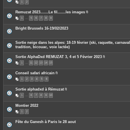
1
2
s
i
j
è
o
c
Remuzat 2023.......Le fil.......les images
i
e
P
n
s
1
…
5
6
7
8
9
i
t
j
è
e
o
c
s
i
Bright Brussels 16-19/02/2023
e
n
s
t
j
e
o
s
Sortie neige dans les alpes: 18-19 février (ski, raquette, carnaval
i
tradition, bicouac, voie lactée)
n
t
e
Sortie AlphaDxd REMUZAT 3, 4 et 5 Février 2023
s
P
1
…
11
12
13
14
15
i
è
c
Conseil safari africain
e
P
s
1
2
3
4
5
6
i
j
è
o
c
i
Sortie alphadxd à Rémuzat
e
n
P
s
t
1
…
6
7
8
9
10
i
j
e
è
o
s
c
i
Montier 2022
e
n
s
t
1
2
j
e
o
s
i
Fête du Ganesh à Paris le 28 aout
n
t