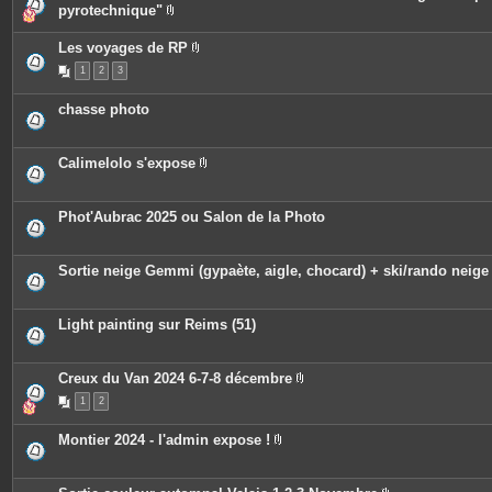
i
pyrotechnique"
n
P
t
i
e
Les voyages de RP
è
s
P
c
1
2
3
i
e
è
s
c
j
chasse photo
e
o
s
i
j
n
o
t
Calimelolo s'expose
i
e
P
n
s
i
t
è
e
c
Phot'Aubrac 2025 ou Salon de la Photo
s
e
s
j
o
Sortie neige Gemmi (gypaète, aigle, chocard) + ski/rando neige
i
n
t
e
Light painting sur Reims (51)
s
Creux du Van 2024 6-7-8 décembre
P
1
2
i
è
c
Montier 2024 - l'admin expose !
e
P
s
i
j
è
o
c