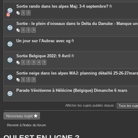
e
s
Sortie rando dans les alpes Maj: 3-4 septembre?
P
1
2
i
è
c
Sortie - le plein d'oiseaux dans le Delta du Danube - Manque u
e
s
1
2
3
j
o
i
Un jour sur l'Aubrac avec xg
n
P
t
i
e
è
s
c
Sortie Belgique 2022: 9 Avril
e
P
1
2
3
4
5
s
i
j
è
o
c
Sortie neige dans les alpes MAJ: planning détaillé 25-26-27mar
i
e
n
s
1
2
3
t
j
e
o
s
i
Parade Vénitienne à Hélécine (Belgique) Dimanche 6 mars
n
t
e
s
Afficher les sujets publiés depuis :
Nouveau sujet
Revenir à l’index du forum
QUI EST EN LIGNE ?