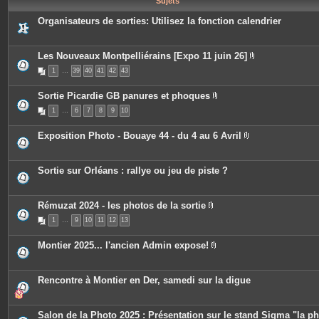
Sujets
e
s
Organisateurs de sorties: Utilisez la fonction calendrier
Les Nouveaux Montpelliérains [Expo 11 juin 26]
P
1
…
39
40
41
42
43
i
è
c
Sortie Picardie GB panures et phoques
e
P
s
1
…
6
7
8
9
10
i
j
è
o
c
i
Exposition Photo - Bouaye 44 - du 4 au 6 Avril
e
n
P
s
t
i
j
e
è
o
s
c
Sortie sur Orléans : rallye ou jeu de piste ?
i
e
n
s
t
j
e
o
Rémuzat 2024 - les photos de la sortie
s
i
P
n
1
…
9
10
11
12
13
i
t
è
e
c
Montier 2025... l'ancien Admin expose!
s
e
P
s
i
j
è
o
c
Rencontre à Montier en Der, samedi sur la digue
i
e
n
s
t
j
e
o
Salon de la Photo 2025 : Présentation sur le stand Sigma "la p
s