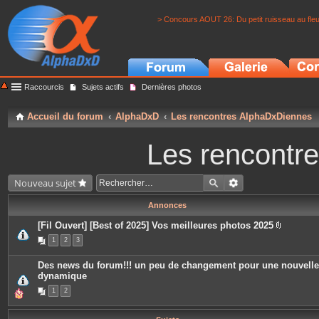
> Concours AOUT 26: Du petit ruisseau au fle
Raccourcis
Sujets actifs
Dernières photos
Accueil du forum
AlphaDxD
Les rencontres AlphaDxDiennes
Les rencontr
Nouveau sujet
Annonces
[Fil Ouvert] [Best of 2025] Vos meilleures photos 2025
P
1
2
3
i
è
c
Des news du forum!!! un peu de changement pour une nouvelle
e
dynamique
s
j
1
2
o
i
n
t