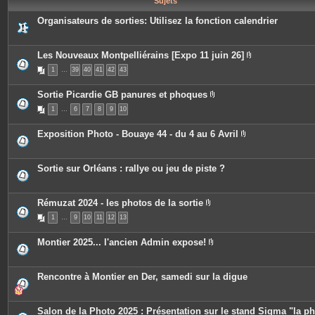
Sujets
e
s
Organisateurs de sorties: Utilisez la fonction calendrier
Les Nouveaux Montpelliérains [Expo 11 juin 26]
P
1
…
39
40
41
42
43
i
è
c
Sortie Picardie GB panures et phoques
e
P
s
1
…
6
7
8
9
10
i
j
è
o
c
i
Exposition Photo - Bouaye 44 - du 4 au 6 Avril
e
n
P
s
t
i
j
e
è
o
s
c
Sortie sur Orléans : rallye ou jeu de piste ?
i
e
n
s
t
j
e
o
Rémuzat 2024 - les photos de la sortie
s
i
P
n
1
…
9
10
11
12
13
i
t
è
e
c
Montier 2025... l'ancien Admin expose!
s
e
P
s
i
j
è
o
c
Rencontre à Montier en Der, samedi sur la digue
i
e
n
s
t
j
e
o
Salon de la Photo 2025 : Présentation sur le stand Sigma "la p
s