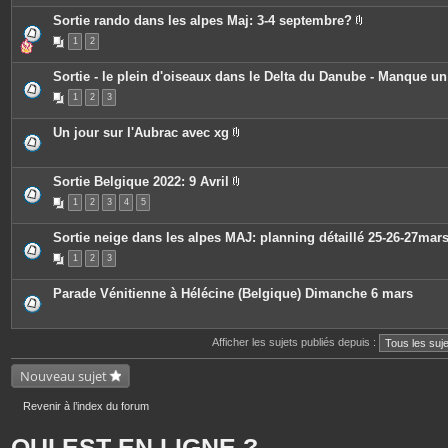
e
s
Sortie rando dans les alpes Maj: 3-4 septembre?
P
1
2
i
è
c
Sortie - le plein d'oiseaux dans le Delta du Danube - Manque u
e
s
1
2
3
j
o
i
Un jour sur l'Aubrac avec xg
n
P
t
i
e
è
s
c
Sortie Belgique 2022: 9 Avril
e
P
1
2
3
4
5
s
i
j
è
o
c
Sortie neige dans les alpes MAJ: planning détaillé 25-26-27mar
i
e
n
s
1
2
3
t
j
e
o
s
i
Parade Vénitienne à Hélécine (Belgique) Dimanche 6 mars
n
t
e
s
Afficher les sujets publiés depuis :
Nouveau sujet
Revenir à l’index du forum
QUI EST EN LIGNE ?