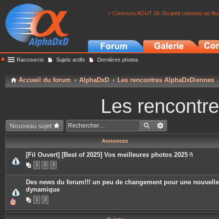
> Concours AOUT 26: Du petit ruisseau au fle
Raccourcis
Sujets actifs
Dernières photos
Accueil du forum
AlphaDxD
Les rencontres AlphaDxDiennes
Les rencontr
Nouveau sujet
Annonces
[Fil Ouvert] [Best of 2025] Vos meilleures photos 2025
P
1
2
3
i
è
c
Des news du forum!!! un peu de changement pour une nouvelle
e
dynamique
s
j
1
2
o
i
n
t