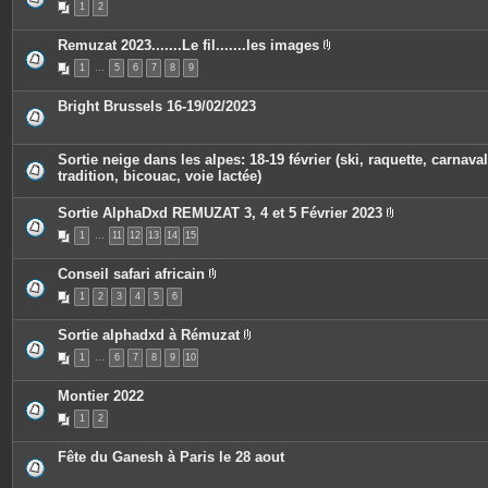
1
2
s
i
j
è
o
c
Remuzat 2023.......Le fil.......les images
i
e
P
n
s
1
…
5
6
7
8
9
i
t
j
è
e
o
c
s
i
Bright Brussels 16-19/02/2023
e
n
s
t
j
e
o
s
Sortie neige dans les alpes: 18-19 février (ski, raquette, carnaval
i
tradition, bicouac, voie lactée)
n
t
e
Sortie AlphaDxd REMUZAT 3, 4 et 5 Février 2023
s
P
1
…
11
12
13
14
15
i
è
c
Conseil safari africain
e
P
s
1
2
3
4
5
6
i
j
è
o
c
i
Sortie alphadxd à Rémuzat
e
n
P
s
t
1
…
6
7
8
9
10
i
j
e
è
o
s
c
i
Montier 2022
e
n
s
t
1
2
j
e
o
s
i
Fête du Ganesh à Paris le 28 aout
n
t