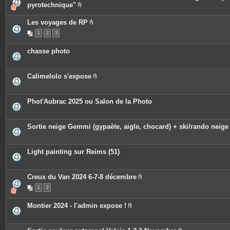
i
pyrotechnique"
n
P
t
i
e
Les voyages de RP
è
s
P
c
1
2
3
i
e
è
s
c
j
chasse photo
e
o
s
i
j
n
o
t
Calimelolo s'expose
i
e
P
n
s
i
t
è
e
c
Phot'Aubrac 2025 ou Salon de la Photo
s
e
s
j
o
Sortie neige Gemmi (gypaète, aigle, chocard) + ski/rando neige
i
n
t
e
Light painting sur Reims (51)
s
Creux du Van 2024 6-7-8 décembre
P
1
2
i
è
c
Montier 2024 - l'admin expose !
e
P
s
i
j
è
o
c