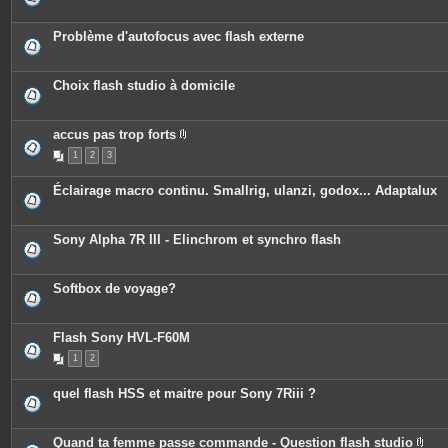
Problème d'autofocus avec flash externe
Choix flash studio à domicile
accus pas trop forts
P
1
2
3
i
è
c
Éclairage macro continu. Smallrig, ulanzi, godox... Adaptalux
e
s
j
o
Sony Alpha 7R III - Elinchrom et synchro flash
i
n
t
e
Softbox de voyage?
s
Flash Sony HVL-F60M
1
2
quel flash HSS et maitre pour Sony 7Riii ?
Quand ta femme passe commande - Question flash studio