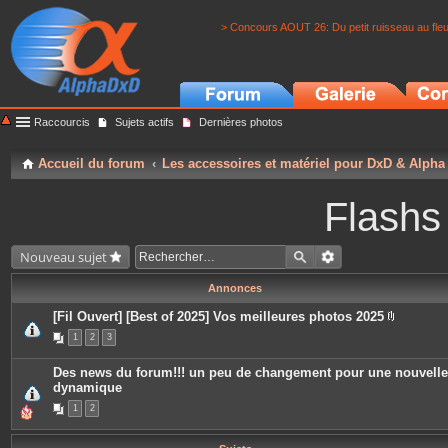
> Concours AOUT 26: Du petit ruisseau au fle
Raccourcis
Sujets actifs
Dernières photos
Accueil du forum
Les accessoires et matériel pour DxD & Alpha
Flashs
Nouveau sujet
Annonces
[Fil Ouvert] [Best of 2025] Vos meilleures photos 2025
P
1
2
3
i
è
c
Des news du forum!!! un peu de changement pour une nouvelle
e
dynamique
s
j
1
2
o
i
n
t