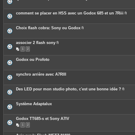
P
i
è
c
comment se placer en HSS avec un Godox 685 et un 7Riii
e
P
s
i
j
è
o
c
Choix flash cobra: Sony ou Godox
i
e
P
n
s
i
t
j
è
e
o
c
associer 2 flash sony
s
i
e
P
n
1
2
s
i
t
j
è
e
o
c
Godox ou Profoto
s
i
e
n
s
t
j
e
o
synchro arrière avec A7RIII
s
i
n
t
e
Des LED pour mon studio photo, c'est une bonne idée ?
s
P
i
è
c
Système Adaptalux
e
s
j
o
Godox TT685-s et Sony A7IV
i
n
1
2
t
e