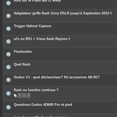
Avis sur le Flash METZ M400
s
Adaptateur griffe flash Sony DSLR jusqu'à Septembre 2012
P
i
è
c
Trigger Hahnel Capture
e
s
j
o
a7s ou RX1 + Vieux flash Raynox
i
P
n
i
t
è
e
c
Flashmètre
s
e
s
j
o
Quel flash
i
n
t
e
Godox V1 - quel déclencheur? Kit accesoires AK-R1?
s
flash ou lumière continue ?
1
2
3
Questions Godox AD600 Pro et pied