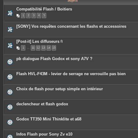
Sujets
e
s
Compatibilité Flash / Boitiers
1
2
3
4
5
[SONY] Vos requêtes concernant les flashs et accessoires
[Post-it] Les diffuseurs
P
1
…
11
12
13
14
15
i
è
c
pb dialogue Flash Godox et sony A7V ?
e
s
j
o
Flash HVL-F43M - levier de serrage ne verrouille pas bien
i
n
t
e
Choix de flash pour setup simple en intérieur
s
declencheur et flash godox
Godox TT350 Mini Thinklite et a68
Infos Flash pour Sony Zv e10