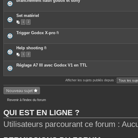
branchement flash godox et sony
Set matériel
1
2
Trigger Godox X-pro
P
i
è
c
Help shooting
e
P
1
2
s
i
j
è
o
c
Réglage A7 III avec Godox V1 en TTL
i
e
n
s
t
j
e
o
Afficher les sujets publiés depuis :
s
i
n
t
Nouveau sujet
e
s
Revenir à l’index du forum
QUI EST EN LIGNE ?
Utilisateurs parcourant ce forum : Aucun