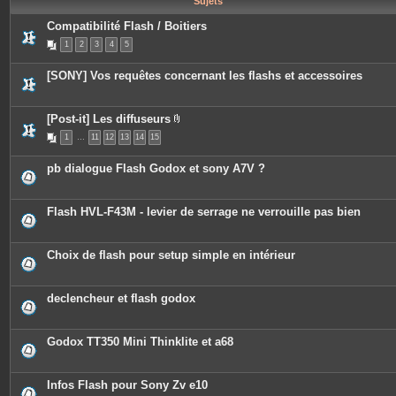
Sujets
e
s
Compatibilité Flash / Boitiers
1
2
3
4
5
[SONY] Vos requêtes concernant les flashs et accessoires
[Post-it] Les diffuseurs
P
1
…
11
12
13
14
15
i
è
c
pb dialogue Flash Godox et sony A7V ?
e
s
j
o
Flash HVL-F43M - levier de serrage ne verrouille pas bien
i
n
t
e
Choix de flash pour setup simple en intérieur
s
declencheur et flash godox
Godox TT350 Mini Thinklite et a68
Infos Flash pour Sony Zv e10