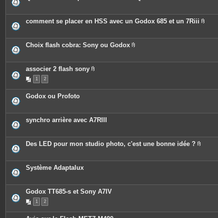
P
i
è
c
comment se placer en HSS avec un Godox 685 et un 7Riii
e
P
s
i
j
è
o
c
Choix flash cobra: Sony ou Godox
i
e
P
n
s
i
t
j
è
e
o
c
associer 2 flash sony
s
i
e
P
n
1
2
s
i
t
j
è
e
o
c
Godox ou Profoto
s
i
e
n
s
t
j
e
o
synchro arrière avec A7RIII
s
i
n
t
e
Des LED pour mon studio photo, c'est une bonne idée ?
s
P
i
è
c
Système Adaptalux
e
s
j
o
Godox TT685-s et Sony A7IV
i
n
1
2
t
e