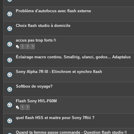
Problème d'autofocus avec flash externe
Choix flash studio à domicile
accus pas trop forts
P
1
2
3
i
è
c
Éclairage macro continu. Smallrig, ulanzi, godox... Adaptalux
e
s
j
o
Sony Alpha 7R III - Elinchrom et synchro flash
i
n
t
e
Softbox de voyage?
s
Flash Sony HVL-F60M
1
2
quel flash HSS et maitre pour Sony 7Riii ?
Quand ta femme passe commande - Question flash studio