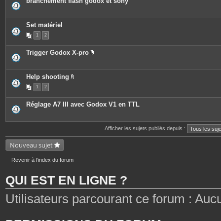
branchement flash godox et sony
Set matériel
1
2
Trigger Godox X-pro
P
i
è
c
Help shooting
e
P
1
2
s
i
j
è
o
c
Réglage A7 III avec Godox V1 en TTL
i
e
n
s
t
j
e
o
Afficher les sujets publiés depuis :
s
i
n
t
Nouveau sujet
e
s
Revenir à l’index du forum
QUI EST EN LIGNE ?
Utilisateurs parcourant ce forum : Aucun 