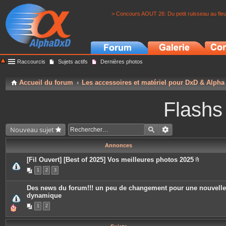
> Concours AOUT 26: Du petit ruisseau au fle
Raccourcis
Sujets actifs
Dernières photos
Accueil du forum
Les accessoires et matériel pour DxD & Alpha
Flashs
Nouveau sujet
Annonces
[Fil Ouvert] [Best of 2025] Vos meilleures photos 2025
P
1
2
3
i
è
c
Des news du forum!!! un peu de changement pour une nouvelle
e
dynamique
s
j
1
2
o
i
n
t