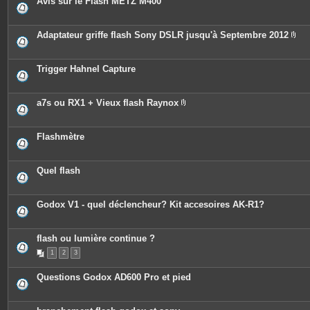
Avis sur le Flash METZ M400
s
Adaptateur griffe flash Sony DSLR jusqu'à Septembre 2012
P
i
è
c
Trigger Hahnel Capture
e
s
j
o
a7s ou RX1 + Vieux flash Raynox
i
P
n
i
t
è
e
c
Flashmètre
s
e
s
j
o
Quel flash
i
n
t
e
Godox V1 - quel déclencheur? Kit accesoires AK-R1?
s
flash ou lumière continue ?
1
2
3
Questions Godox AD600 Pro et pied