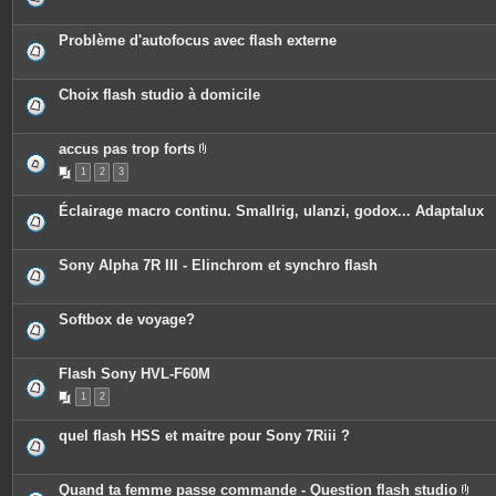
Problème d'autofocus avec flash externe
Choix flash studio à domicile
accus pas trop forts
P
1
2
3
i
è
c
Éclairage macro continu. Smallrig, ulanzi, godox... Adaptalux
e
s
j
o
Sony Alpha 7R III - Elinchrom et synchro flash
i
n
t
e
Softbox de voyage?
s
Flash Sony HVL-F60M
1
2
quel flash HSS et maitre pour Sony 7Riii ?
Quand ta femme passe commande - Question flash studio