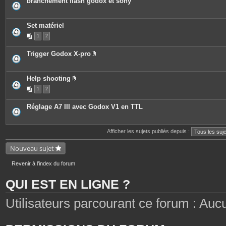
branchement flash godox et sony
Set matériel
1
2
Trigger Godox X-pro
P
i
è
c
Help shooting
e
P
1
2
s
i
j
è
o
c
Réglage A7 III avec Godox V1 en TTL
i
e
n
s
t
j
e
o
Afficher les sujets publiés depuis :
s
i
n
t
Nouveau sujet
e
s
Revenir à l’index du forum
QUI EST EN LIGNE ?
Utilisateurs parcourant ce forum : Aucun 