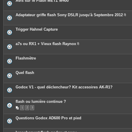
Avis sur le Flash METZ M400
s
Adaptateur griffe flash Sony DSLR jusqu'à Septembre 2012
P
i
è
c
Trigger Hahnel Capture
e
s
j
o
a7s ou RX1 + Vieux flash Raynox
i
P
n
i
t
è
e
c
Flashmètre
s
e
s
j
o
Quel flash
i
n
t
e
Godox V1 - quel déclencheur? Kit accesoires AK-R1?
s
flash ou lumière continue ?
1
2
3
Questions Godox AD600 Pro et pied