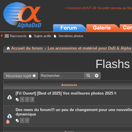
> Concours AOUT 26: Du petit ruisseau au fle
Raccourcis
Sujets actifs
Dernières photos
Accueil du forum
Les accessoires et matériel pour DxD & Alpha
Flashs
Nouveau sujet
Annonces
[Fil Ouvert] [Best of 2025] Vos meilleures photos 2025
P
1
2
3
i
è
c
Des news du forum!!! un peu de changement pour une nouvelle
e
dynamique
s
j
1
2
o
i
n
t