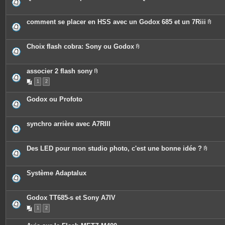
P
i
è
c
comment se placer en HSS avec un Godox 685 et un 7Riii
e
P
s
i
j
è
o
c
Choix flash cobra: Sony ou Godox
i
e
P
n
s
i
t
j
è
e
o
c
associer 2 flash sony
s
i
e
P
n
1
2
s
i
t
j
è
e
o
c
Godox ou Profoto
s
i
e
n
s
t
j
e
o
synchro arrière avec A7RIII
s
i
n
t
e
Des LED pour mon studio photo, c'est une bonne idée ?
s
P
i
è
c
Système Adaptalux
e
s
j
o
Godox TT685-s et Sony A7IV
i
n
1
2
t
e