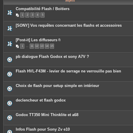
Sujets
e
s
Compatibilité Flash / Boitiers
1
2
3
4
5
[SONY] Vos requêtes concernant les flashs et accessoires
[Post-it] Les diffuseurs
P
1
…
11
12
13
14
15
i
è
c
pb dialogue Flash Godox et sony A7V ?
e
s
j
o
Flash HVL-F43M - levier de serrage ne verrouille pas bien
i
n
t
e
Choix de flash pour setup simple en intérieur
s
declencheur et flash godox
Godox TT350 Mini Thinklite et a68
Infos Flash pour Sony Zv e10