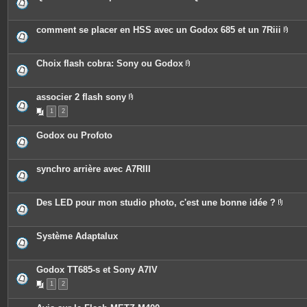
P
i
è
c
comment se placer en HSS avec un Godox 685 et un 7Riii
e
P
s
i
j
è
o
c
Choix flash cobra: Sony ou Godox
i
e
P
n
s
i
t
j
è
e
o
c
associer 2 flash sony
s
i
e
P
n
1
2
s
i
t
j
è
e
o
c
Godox ou Profoto
s
i
e
n
s
t
j
e
o
synchro arrière avec A7RIII
s
i
n
t
e
Des LED pour mon studio photo, c'est une bonne idée ?
s
P
i
è
c
Système Adaptalux
e
s
j
o
Godox TT685-s et Sony A7IV
i
n
1
2
t
e