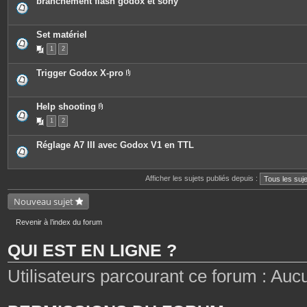
branchement flash godox et sony
Set matériel
1
2
Trigger Godox X-pro
P
i
è
c
Help shooting
e
P
1
2
s
i
j
è
o
c
Réglage A7 III avec Godox V1 en TTL
i
e
n
s
t
j
e
o
Afficher les sujets publiés depuis :
s
i
n
t
Nouveau sujet
e
s
Revenir à l’index du forum
QUI EST EN LIGNE ?
Utilisateurs parcourant ce forum : Aucun 