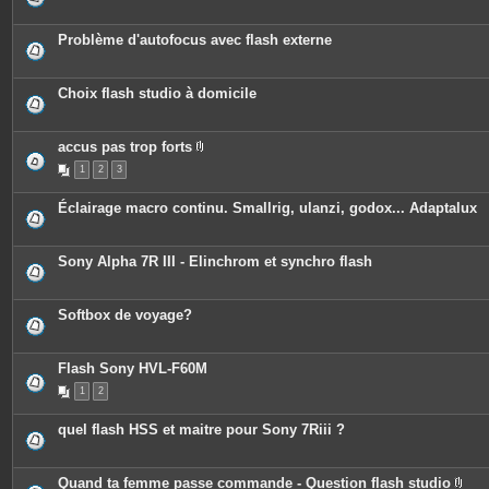
Problème d'autofocus avec flash externe
Choix flash studio à domicile
accus pas trop forts
P
1
2
3
i
è
c
Éclairage macro continu. Smallrig, ulanzi, godox... Adaptalux
e
s
j
o
Sony Alpha 7R III - Elinchrom et synchro flash
i
n
t
e
Softbox de voyage?
s
Flash Sony HVL-F60M
1
2
quel flash HSS et maitre pour Sony 7Riii ?
Quand ta femme passe commande - Question flash studio