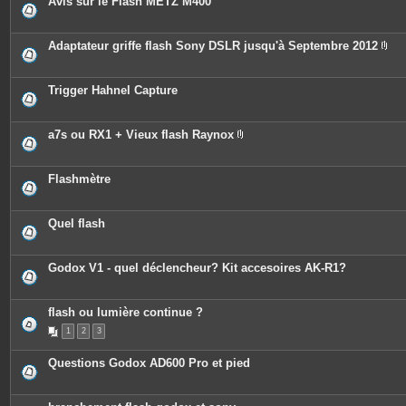
Avis sur le Flash METZ M400
s
Adaptateur griffe flash Sony DSLR jusqu'à Septembre 2012
P
i
è
c
Trigger Hahnel Capture
e
s
j
o
a7s ou RX1 + Vieux flash Raynox
i
P
n
i
t
è
e
c
Flashmètre
s
e
s
j
o
Quel flash
i
n
t
e
Godox V1 - quel déclencheur? Kit accesoires AK-R1?
s
flash ou lumière continue ?
1
2
3
Questions Godox AD600 Pro et pied