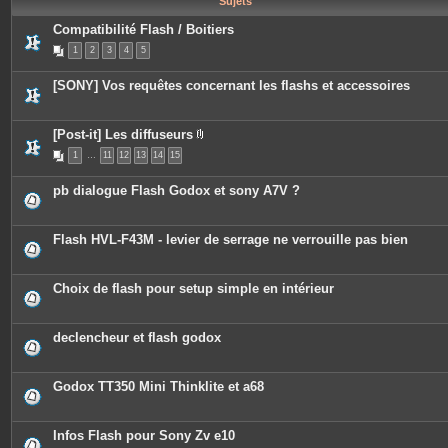
Sujets
e
s
Compatibilité Flash / Boitiers
1
2
3
4
5
[SONY] Vos requêtes concernant les flashs et accessoires
[Post-it] Les diffuseurs
P
1
…
11
12
13
14
15
i
è
c
pb dialogue Flash Godox et sony A7V ?
e
s
j
o
Flash HVL-F43M - levier de serrage ne verrouille pas bien
i
n
t
e
Choix de flash pour setup simple en intérieur
s
declencheur et flash godox
Godox TT350 Mini Thinklite et a68
Infos Flash pour Sony Zv e10