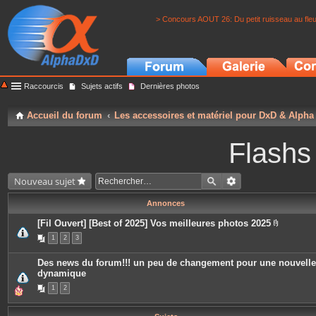
> Concours AOUT 26: Du petit ruisseau au fle
Raccourcis
Sujets actifs
Dernières photos
Accueil du forum
Les accessoires et matériel pour DxD & Alpha
Flashs
Nouveau sujet
Annonces
[Fil Ouvert] [Best of 2025] Vos meilleures photos 2025
P
1
2
3
i
è
c
Des news du forum!!! un peu de changement pour une nouvelle
e
dynamique
s
j
1
2
o
i
n
t