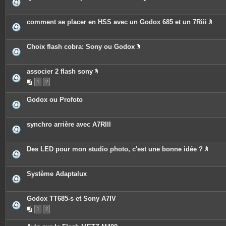
P
i
è
c
comment se placer en HSS avec un Godox 685 et un 7Riii
e
P
s
i
j
è
o
c
Choix flash cobra: Sony ou Godox
i
e
P
n
s
i
t
j
è
e
o
c
associer 2 flash sony
s
i
e
P
n
1
2
s
i
t
j
è
e
o
c
Godox ou Profoto
s
i
e
n
s
t
j
e
o
synchro arrière avec A7RIII
s
i
n
t
e
Des LED pour mon studio photo, c'est une bonne idée ?
s
P
i
è
c
Système Adaptalux
e
s
j
o
Godox TT685-s et Sony A7IV
i
n
1
2
t
e