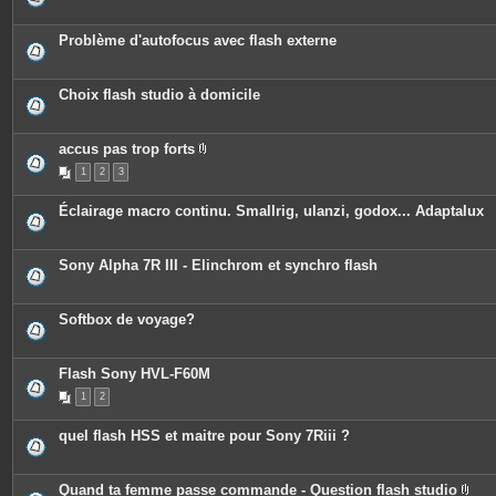
Problème d'autofocus avec flash externe
Choix flash studio à domicile
accus pas trop forts
P
1
2
3
i
è
c
Éclairage macro continu. Smallrig, ulanzi, godox... Adaptalux
e
s
j
o
Sony Alpha 7R III - Elinchrom et synchro flash
i
n
t
e
Softbox de voyage?
s
Flash Sony HVL-F60M
1
2
quel flash HSS et maitre pour Sony 7Riii ?
Quand ta femme passe commande - Question flash studio