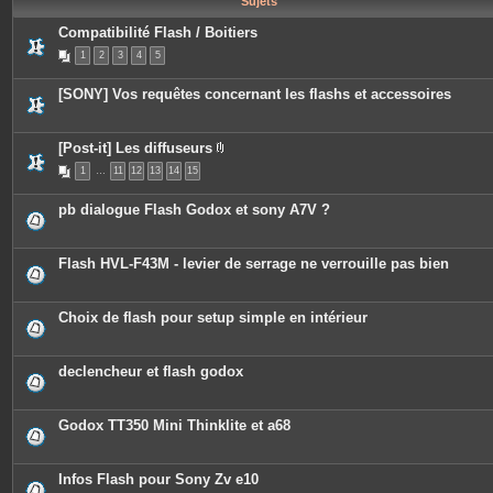
Sujets
e
s
Compatibilité Flash / Boitiers
1
2
3
4
5
[SONY] Vos requêtes concernant les flashs et accessoires
[Post-it] Les diffuseurs
P
1
…
11
12
13
14
15
i
è
c
pb dialogue Flash Godox et sony A7V ?
e
s
j
o
Flash HVL-F43M - levier de serrage ne verrouille pas bien
i
n
t
e
Choix de flash pour setup simple en intérieur
s
declencheur et flash godox
Godox TT350 Mini Thinklite et a68
Infos Flash pour Sony Zv e10