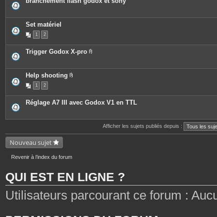
branchement flash godox et sony
Set matériel
1
2
Trigger Godox X-pro
P
i
è
c
Help shooting
e
P
1
2
s
i
j
è
o
c
Réglage A7 III avec Godox V1 en TTL
i
e
n
s
t
j
e
o
Afficher les sujets publiés depuis :
s
i
n
t
Nouveau sujet
e
s
Revenir à l’index du forum
QUI EST EN LIGNE ?
Utilisateurs parcourant ce forum : Aucun 