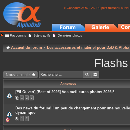
> Concours AOUT 26: Du petit ruisseau au fle
Raccourcis
Sujets actifs
Dernières photos
Accueil du forum
Les accessoires et matériel pour DxD & Alpha
Flashs
Nouveau sujet
Annonces
[Fil Ouvert] [Best of 2025] Vos meilleures photos 2025
P
1
2
3
i
è
c
Des news du forum!!! un peu de changement pour une nouvelle
e
dynamique
s
j
1
2
o
i
n
t