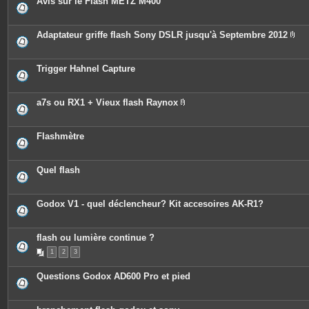
Avis sur le Flash METZ M400
s
Adaptateur griffe flash Sony DSLR jusqu'à Septembre 2012
P
i
è
c
Trigger Hahnel Capture
e
s
j
o
a7s ou RX1 + Vieux flash Raynox
i
P
n
i
t
è
e
c
Flashmètre
s
e
s
j
o
Quel flash
i
n
t
e
Godox V1 - quel déclencheur? Kit accesoires AK-R1?
s
flash ou lumière continue ?
1
2
3
Questions Godox AD600 Pro et pied