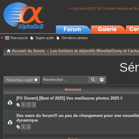
> Concours AOUT 26: Du petit ruisseau au fle
Raccourcis
Sujets actifs
Dernières photos
Accueil du forum
Les boitiers et objectifs Minolta/Sony et l'actu
Sér
Nouveau sujet
Annonces
[Fil Ouvert] [Best of 2025] Vos meilleures photos 2025
P
1
2
3
i
è
c
Des news du forum!!! un peu de changement pour une nouvelle
e
dynamique
s
j
1
2
o
i
n
t