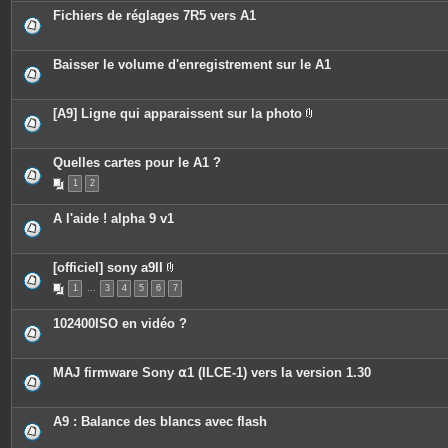
c
s
Fichiers de réglages 7R5 vers A1
e
s
j
o
Baisser le volume d'enregistrement sur le A1
i
n
t
e
[A9] Ligne qui apparaissent sur la photo
s
P
i
è
c
Quelles cartes pour le A1 ?
e
1
2
s
j
o
A l'aide ! alpha 9 v1
i
n
t
e
[officiel] sony a9II
s
P
1
…
3
4
5
6
7
i
è
c
102400ISO en vidéo ?
e
s
j
o
MAJ firmware Sony ⍺1 (ILCE-1) vers la version 1.30
i
n
t
e
A9 : Balance des blancs avec flash
s