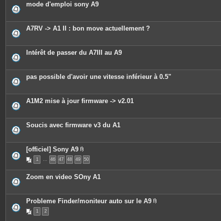
mode d'emploi sony A9
i
n
t
e
A7RV -> A1 II : bon move actuellement ?
s
Intérêt de passer du A7III au A9
pas possible d'avoir une vitesse inférieur à 0.5"
A1M2 mise à jour firmware -> v2.01
Soucis avec firmware v3 du A1
[officiel] Sony A9
P
1
…
46
47
48
49
50
i
è
c
Zoom en video SOny A1
e
s
j
o
Probleme Finder/moniteur auto sur le A9
i
P
n
1
2
i
t
è
e