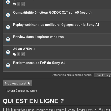
e
1
2
s
j
o
Compatibilité émetteur GODOX X1T sur A9 (résolu)
i
n
t
e
Replay webinar : les meilleurs réglages pour le Sony A1
s
Preview dans l'explorer windows
A9 ou A7Riv
P
1
2
i
è
c
Performances de l'AF du Sony A1
e
s
j
o
Afficher les sujets publiés depuis :
i
n
t
Nouveau sujet
e
s
Revenir à l’index du forum
QUI EST EN LIGNE ?
Utilisateurs parcourant ce forum : Aucun 