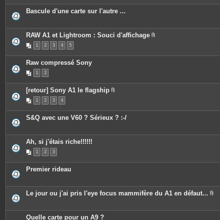
Bascule d'une carte sur l'autre ...
RAW A1 et Lightroom : Souci d'affichage
P
1
2
3
4
5
i
è
c
Raw compressé Sony
e
s
1
2
j
o
i
[retour] Sony A1 le flagship
n
P
t
1
2
3
4
i
e
è
s
c
S&Q avec une V60 ? Sérieux ? :-/
e
s
j
o
Ah, si j'étais riche!!!!!!
i
n
1
2
3
t
e
s
Premier rideau
Le jour ou j'ai pris l'eye focus mammifère du A1 en défaut...
P
i
è
c
Quelle carte pour un A9 ?