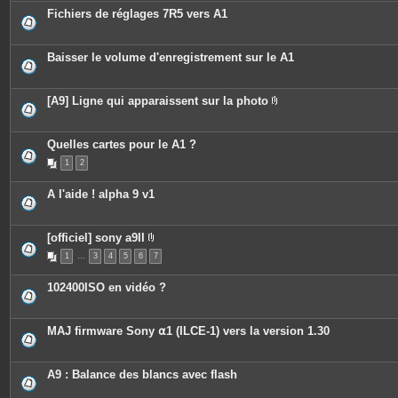
c
s
Fichiers de réglages 7R5 vers A1
e
s
j
o
Baisser le volume d'enregistrement sur le A1
i
n
t
e
[A9] Ligne qui apparaissent sur la photo
s
P
i
è
c
Quelles cartes pour le A1 ?
e
1
2
s
j
o
A l'aide ! alpha 9 v1
i
n
t
e
[officiel] sony a9II
s
P
1
…
3
4
5
6
7
i
è
c
102400ISO en vidéo ?
e
s
j
o
MAJ firmware Sony ⍺1 (ILCE-1) vers la version 1.30
i
n
t
e
A9 : Balance des blancs avec flash
s