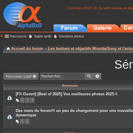
> Concours AOUT 26: Du petit ruisseau au fle
Raccourcis
Sujets actifs
Dernières photos
Accueil du forum
Les boitiers et objectifs Minolta/Sony et l'actu
Sér
Nouveau sujet
Annonces
[Fil Ouvert] [Best of 2025] Vos meilleures photos 2025
P
1
2
3
i
è
c
Des news du forum!!! un peu de changement pour une nouvelle
e
dynamique
s
j
1
2
o
i
n
t