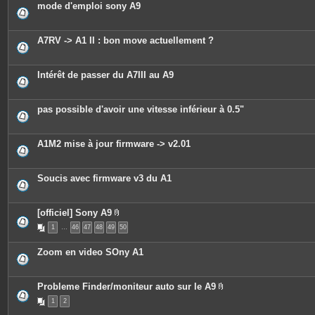
mode d'emploi sony A9
i
n
t
e
A7RV -> A1 II : bon move actuellement ?
s
Intérêt de passer du A7III au A9
pas possible d'avoir une vitesse inférieur à 0.5"
A1M2 mise à jour firmware -> v2.01
Soucis avec firmware v3 du A1
[officiel] Sony A9
P
1
…
46
47
48
49
50
i
è
c
Zoom en video SOny A1
e
s
j
o
Probleme Finder/moniteur auto sur le A9
i
P
n
1
2
i
t
è
e