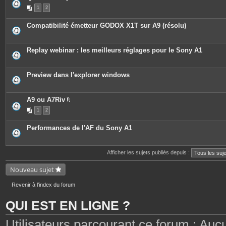
e
1
2
s
j
o
Compatibilité émetteur GODOX X1T sur A9 (résolu)
i
n
t
e
Replay webinar : les meilleurs réglages pour le Sony A1
s
Preview dans l'explorer windows
A9 ou A7Riv
P
1
2
i
è
c
Performances de l'AF du Sony A1
e
s
j
o
Afficher les sujets publiés depuis :
i
n
t
Nouveau sujet
e
s
Revenir à l’index du forum
QUI EST EN LIGNE ?
Utilisateurs parcourant ce forum : Aucun 