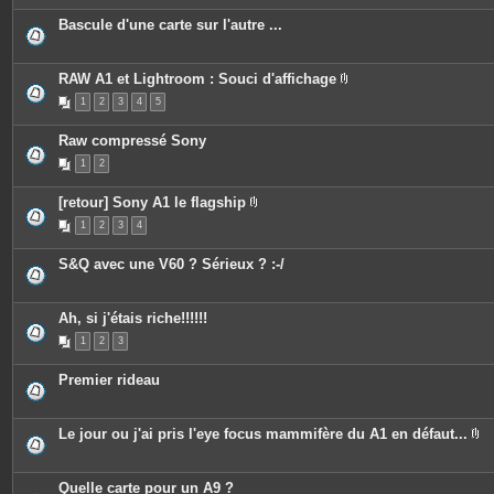
Bascule d'une carte sur l'autre ...
RAW A1 et Lightroom : Souci d'affichage
P
1
2
3
4
5
i
è
c
Raw compressé Sony
e
s
1
2
j
o
i
[retour] Sony A1 le flagship
n
P
t
1
2
3
4
i
e
è
s
c
S&Q avec une V60 ? Sérieux ? :-/
e
s
j
o
Ah, si j'étais riche!!!!!!
i
n
1
2
3
t
e
s
Premier rideau
Le jour ou j'ai pris l'eye focus mammifère du A1 en défaut...
P
i
è
c
Quelle carte pour un A9 ?