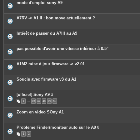
mode d'emploi sony A9
i
n
t
e
A7RV -> A1 II : bon move actuellement ?
s
Intérêt de passer du A7III au A9
pas possible d'avoir une vitesse inférieur à 0.5"
A1M2 mise à jour firmware -> v2.01
Soucis avec firmware v3 du A1
[officiel] Sony A9
P
1
…
46
47
48
49
50
i
è
c
Zoom en video SOny A1
e
s
j
o
Probleme Finder/moniteur auto sur le A9
i
P
n
1
2
i
t
è
e