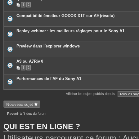
e
1
2
s
j
o
Compatibilité émetteur GODOX X1T sur A9 (résolu)
i
n
t
e
Replay webinar : les meilleurs réglages pour le Sony A1
s
Preview dans l'explorer windows
A9 ou A7Riv
P
1
2
i
è
c
Performances de l'AF du Sony A1
e
s
j
o
Afficher les sujets publiés depuis :
i
n
t
Nouveau sujet
e
s
Revenir à l’index du forum
QUI EST EN LIGNE ?
Utilisateurs parcourant ce forum : Aucun 