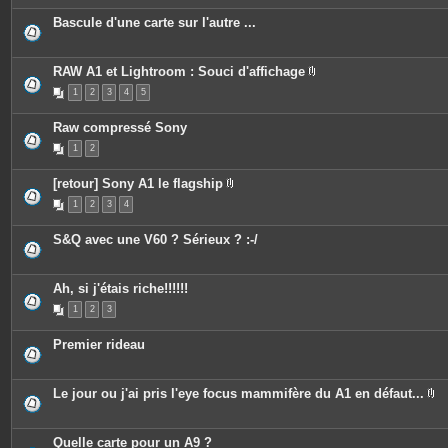
Bascule d'une carte sur l'autre ...
RAW A1 et Lightroom : Souci d'affichage
P
1
2
3
4
5
i
è
c
Raw compressé Sony
e
s
1
2
j
o
i
[retour] Sony A1 le flagship
n
P
t
1
2
3
4
i
e
è
s
c
S&Q avec une V60 ? Sérieux ? :-/
e
s
j
o
Ah, si j'étais riche!!!!!!
i
n
1
2
3
t
e
s
Premier rideau
Le jour ou j'ai pris l'eye focus mammifère du A1 en défaut...
P
i
è
c
Quelle carte pour un A9 ?