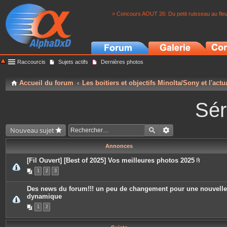
> Concours AOUT 26: Du petit ruisseau au fle
Raccourcis
Sujets actifs
Dernières photos
Accueil du forum
Les boitiers et objectifs Minolta/Sony et l'actu
Sér
Nouveau sujet
Annonces
[Fil Ouvert] [Best of 2025] Vos meilleures photos 2025
P
1
2
3
i
è
c
Des news du forum!!! un peu de changement pour une nouvelle
e
dynamique
s
j
1
2
o
i
n
t