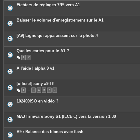
c
s
Fichiers de réglages 7R5 vers A1
e
s
j
o
Baisser le volume d'enregistrement sur le A1
i
n
t
e
[A9] Ligne qui apparaissent sur la photo
s
P
i
è
c
Quelles cartes pour le A1 ?
e
1
2
s
j
o
A l'aide ! alpha 9 v1
i
n
t
e
[officiel] sony a9II
s
P
1
…
3
4
5
6
7
i
è
c
102400ISO en vidéo ?
e
s
j
o
MAJ firmware Sony ⍺1 (ILCE-1) vers la version 1.30
i
n
t
e
A9 : Balance des blancs avec flash
s