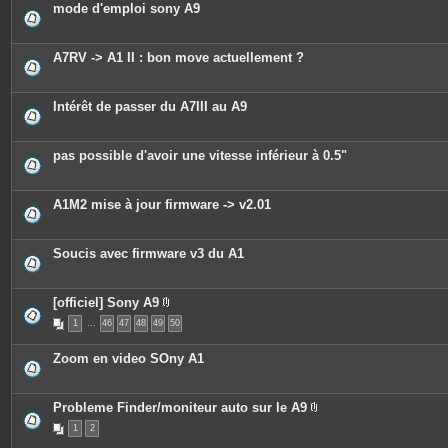
mode d'emploi sony A9
i
n
t
e
A7RV -> A1 II : bon move actuellement ?
s
Intérêt de passer du A7III au A9
pas possible d'avoir une vitesse inférieur à 0.5"
A1M2 mise à jour firmware -> v2.01
Soucis avec firmware v3 du A1
[officiel] Sony A9
P
1
…
46
47
48
49
50
i
è
c
Zoom en video SOny A1
e
s
j
o
Probleme Finder/moniteur auto sur le A9
i
P
n
1
2
i
t
è
e