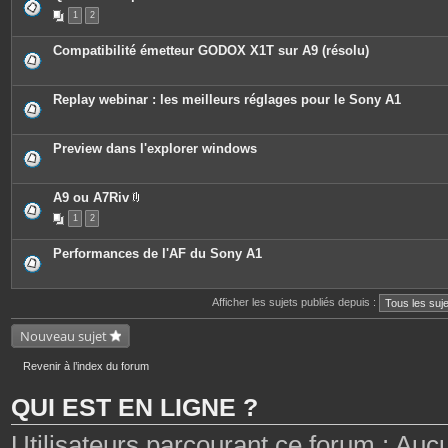
e
1
2
s
j
o
Compatibilité émetteur GODOX X1T sur A9 (résolu)
i
n
t
e
Replay webinar : les meilleurs réglages pour le Sony A1
s
Preview dans l'explorer windows
A9 ou A7Riv
P
1
2
i
è
c
Performances de l'AF du Sony A1
e
s
j
o
Afficher les sujets publiés depuis :
i
n
t
Nouveau sujet
e
s
Revenir à l’index du forum
QUI EST EN LIGNE ?
Utilisateurs parcourant ce forum : Aucun 