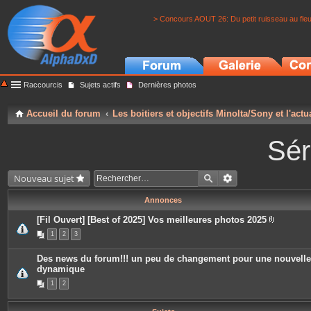
> Concours AOUT 26: Du petit ruisseau au fle
Raccourcis
Sujets actifs
Dernières photos
Accueil du forum
Les boitiers et objectifs Minolta/Sony et l'actu
Sér
Nouveau sujet
Annonces
[Fil Ouvert] [Best of 2025] Vos meilleures photos 2025
P
1
2
3
i
è
c
Des news du forum!!! un peu de changement pour une nouvelle
e
dynamique
s
j
1
2
o
i
n
t