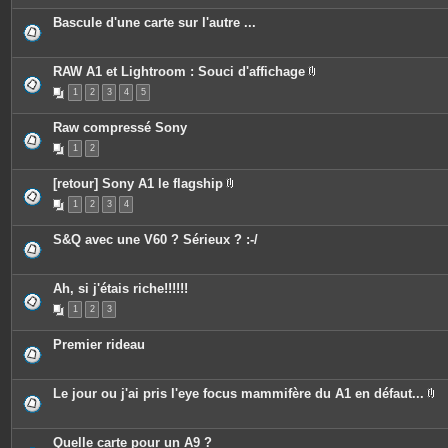
Bascule d'une carte sur l'autre ...
RAW A1 et Lightroom : Souci d'affichage
P
1
2
3
4
5
i
è
c
Raw compressé Sony
e
s
1
2
j
o
i
[retour] Sony A1 le flagship
n
P
t
1
2
3
4
i
e
è
s
c
S&Q avec une V60 ? Sérieux ? :-/
e
s
j
o
Ah, si j'étais riche!!!!!!
i
n
1
2
3
t
e
s
Premier rideau
Le jour ou j'ai pris l'eye focus mammifère du A1 en défaut...
P
i
è
c
Quelle carte pour un A9 ?