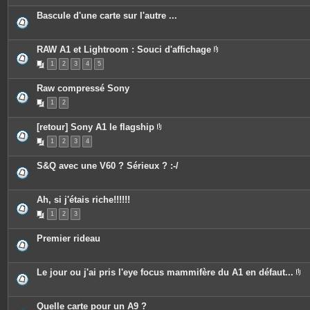
Bascule d'une carte sur l'autre ...
RAW A1 et Lightroom : Souci d'affichage
P
1
2
3
4
5
i
è
c
Raw compressé Sony
e
s
1
2
j
o
i
[retour] Sony A1 le flagship
n
P
t
1
2
3
4
i
e
è
s
c
S&Q avec une V60 ? Sérieux ? :-/
e
s
j
o
Ah, si j'étais riche!!!!!!
i
n
1
2
3
t
e
s
Premier rideau
Le jour ou j'ai pris l'eye focus mammifère du A1 en défaut...
P
i
è
c
Quelle carte pour un A9 ?