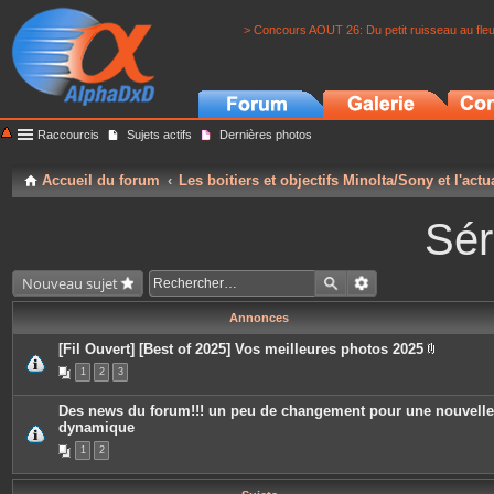
> Concours AOUT 26: Du petit ruisseau au fle
Raccourcis
Sujets actifs
Dernières photos
Accueil du forum
Les boitiers et objectifs Minolta/Sony et l'actu
Sér
Nouveau sujet
Annonces
[Fil Ouvert] [Best of 2025] Vos meilleures photos 2025
P
1
2
3
i
è
c
Des news du forum!!! un peu de changement pour une nouvelle
e
dynamique
s
j
1
2
o
i
n
t