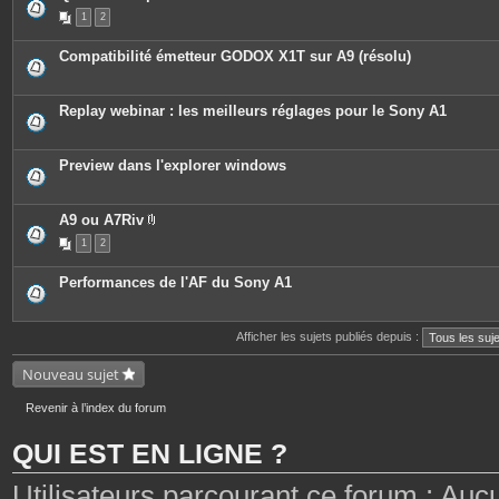
e
1
2
s
j
o
Compatibilité émetteur GODOX X1T sur A9 (résolu)
i
n
t
e
Replay webinar : les meilleurs réglages pour le Sony A1
s
Preview dans l'explorer windows
A9 ou A7Riv
P
1
2
i
è
c
Performances de l'AF du Sony A1
e
s
j
o
Afficher les sujets publiés depuis :
i
n
t
Nouveau sujet
e
s
Revenir à l’index du forum
QUI EST EN LIGNE ?
Utilisateurs parcourant ce forum : Aucun 