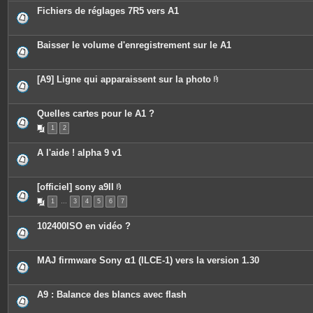
c
s
Fichiers de réglages 7R5 vers A1
e
s
j
o
Baisser le volume d'enregistrement sur le A1
i
n
t
e
[A9] Ligne qui apparaissent sur la photo
s
P
i
è
c
Quelles cartes pour le A1 ?
e
1
2
s
j
o
A l'aide ! alpha 9 v1
i
n
t
e
[officiel] sony a9II
s
P
1
…
3
4
5
6
7
i
è
c
102400ISO en vidéo ?
e
s
j
o
MAJ firmware Sony ⍺1 (ILCE-1) vers la version 1.30
i
n
t
e
A9 : Balance des blancs avec flash
s