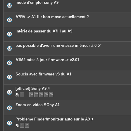
mode d'emploi sony A9
i
n
t
e
A7RV -> A1 II : bon move actuellement ?
s
Intérêt de passer du A7III au A9
pas possible d'avoir une vitesse inférieur à 0.5"
A1M2 mise à jour firmware -> v2.01
Soucis avec firmware v3 du A1
[officiel] Sony A9
P
1
…
46
47
48
49
50
i
è
c
Zoom en video SOny A1
e
s
j
o
Probleme Finder/moniteur auto sur le A9
i
P
n
1
2
i
t
è
e