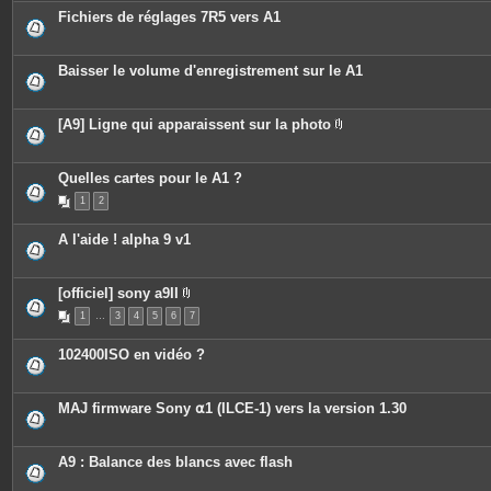
c
s
Fichiers de réglages 7R5 vers A1
e
s
j
o
Baisser le volume d'enregistrement sur le A1
i
n
t
e
[A9] Ligne qui apparaissent sur la photo
s
P
i
è
c
Quelles cartes pour le A1 ?
e
1
2
s
j
o
A l'aide ! alpha 9 v1
i
n
t
e
[officiel] sony a9II
s
P
1
…
3
4
5
6
7
i
è
c
102400ISO en vidéo ?
e
s
j
o
MAJ firmware Sony ⍺1 (ILCE-1) vers la version 1.30
i
n
t
e
A9 : Balance des blancs avec flash
s