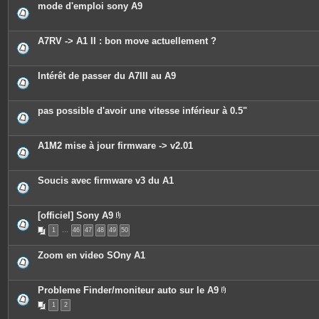
mode d'emploi sony A9
i
n
t
e
A7RV -> A1 II : bon move actuellement ?
s
Intérêt de passer du A7III au A9
pas possible d'avoir une vitesse inférieur à 0.5"
A1M2 mise à jour firmware -> v2.01
Soucis avec firmware v3 du A1
[officiel] Sony A9
P
1
…
46
47
48
49
50
i
è
c
Zoom en video SOny A1
e
s
j
o
Probleme Finder/moniteur auto sur le A9
i
P
n
1
2
i
t
è
e