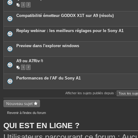
e
1
2
s
j
o
Compatibilité émetteur GODOX X1T sur A9 (résolu)
i
n
t
e
Replay webinar : les meilleurs réglages pour le Sony A1
s
Preview dans l'explorer windows
A9 ou A7Riv
P
1
2
i
è
c
Performances de l'AF du Sony A1
e
s
j
o
Afficher les sujets publiés depuis :
i
n
t
Nouveau sujet
e
s
Revenir à l’index du forum
QUI EST EN LIGNE ?
Utilisateurs parcourant ce forum : Aucun 