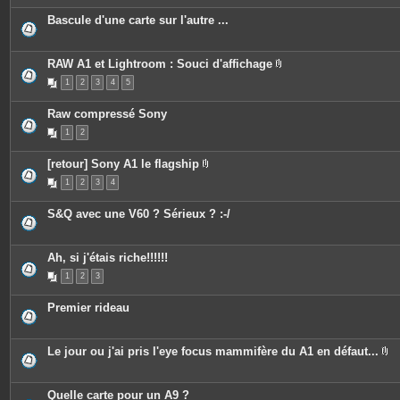
Bascule d'une carte sur l'autre ...
RAW A1 et Lightroom : Souci d'affichage
P
1
2
3
4
5
i
è
c
Raw compressé Sony
e
s
1
2
j
o
i
[retour] Sony A1 le flagship
n
P
t
1
2
3
4
i
e
è
s
c
S&Q avec une V60 ? Sérieux ? :-/
e
s
j
o
Ah, si j'étais riche!!!!!!
i
n
1
2
3
t
e
s
Premier rideau
Le jour ou j'ai pris l'eye focus mammifère du A1 en défaut...
P
i
è
c
Quelle carte pour un A9 ?