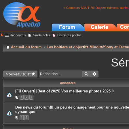
> Concours AOUT 26: Du petit ruisseau au fle
Raccourcis
Sujets actifs
Dernières photos
Accueil du forum
Les boitiers et objectifs Minolta/Sony et l'actu
Sér
Nouveau sujet
Annonces
[Fil Ouvert] [Best of 2025] Vos meilleures photos 2025
P
1
2
3
i
è
c
Des news du forum!!! un peu de changement pour une nouvelle
e
dynamique
s
j
1
2
o
i
n
t