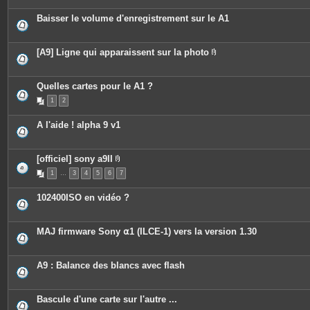
j
o
Baisser le volume d'enregistrement sur le A1
i
n
t
e
[A9] Ligne qui apparaissent sur la photo
s
P
i
è
c
Quelles cartes pour le A1 ?
e
1
2
s
j
o
A l'aide ! alpha 9 v1
i
n
t
e
[officiel] sony a9II
s
P
1
…
3
4
5
6
7
i
è
c
102400ISO en vidéo ?
e
s
j
o
MAJ firmware Sony ⍺1 (ILCE-1) vers la version 1.30
i
n
t
e
A9 : Balance des blancs avec flash
s
Bascule d'une carte sur l'autre ...