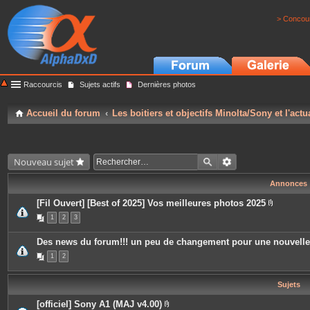
> Concour
Raccourcis
Sujets actifs
Dernières photos
Accueil du forum
Les boitiers et objectifs Minolta/Sony et l'actu
Nouveau sujet
Annonces
[Fil Ouvert] [Best of 2025] Vos meilleures photos 2025
P
1
2
3
i
è
c
Des news du forum!!! un peu de changement pour une nouvell
e
s
1
2
j
o
i
Sujets
n
t
e
[officiel] Sony A1 (MAJ v4.00)