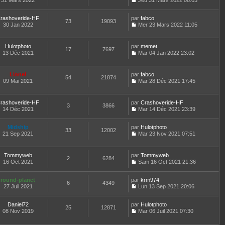
31 Mars 2022
s
Jeu 31 Mars 2022 08:03
g
i
e
e
d
C
u
e
e
r
s
e
o
l
r
l
s
r
rashoveride-HF
par
n
fabco
t
m
73
19093
e
a
n
30 Jan 2022
s
Mer 23 Mars 2022 11:05
e
e
d
g
i
C
u
r
s
e
e
e
o
l
l
s
r
r
n
t
e
Hulotphoto
par
memet
a
n
m
17
7697
s
e
d
13 Déc 2021
Mar 04 Jan 2022 23:02
g
i
e
u
r
C
e
e
e
s
l
l
o
r
r
s
t
e
n
n
m
Lionel
par
fabco
a
e
d
54
21874
s
i
e
09 Mai 2021
Mar 28 Déc 2021 17:45
g
r
e
u
e
C
s
e
l
r
l
r
o
s
e
n
t
m
n
a
d
rashoveride-HF
par
Crashoveride-HF
i
e
e
3
3866
s
g
e
14 Déc 2021
Mar 14 Déc 2021 23:39
e
r
s
u
e
C
r
r
l
s
l
o
n
m
e
a
t
Midship
par
n
Hulotphoto
i
e
d
33
12002
g
e
21 Sep 2021
s
Mar 23 Nov 2021 07:51
e
s
e
e
r
C
u
r
s
r
l
o
l
m
a
n
e
n
t
e
Tommyweb
par
g
Tommyweb
i
d
2
6284
s
e
s
16 Oct 2021
e
Sam 16 Oct 2021 21:36
e
e
u
r
s
C
r
r
l
l
a
o
m
n
t
e
round-planet
par
g
n
krm974
e
6
4349
i
e
d
27 Juil 2021
e
s
Lun 13 Sep 2021 20:06
s
e
r
C
e
u
s
r
l
o
r
l
a
m
e
Daniel72
par
n
Hulotphoto
n
t
25
12871
g
e
d
08 Nov 2019
s
Mar 06 Juil 2021 07:30
i
e
e
C
s
e
u
e
r
o
s
r
l