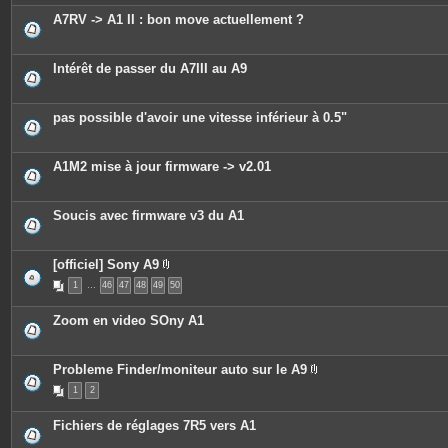
e
A7RV -> A1 II : bon move actuellement ?
s
Intérêt de passer du A7III au A9
pas possible d'avoir une vitesse inférieur à 0.5"
A1M2 mise à jour firmware -> v2.01
Soucis avec firmware v3 du A1
[officiel] Sony A9
P
1
…
46
47
48
49
50
i
è
c
Zoom en video SOny A1
e
s
j
o
Probleme Finder/moniteur auto sur le A9
i
P
n
1
2
i
t
è
e
c
s
Fichiers de réglages 7R5 vers A1
e
s