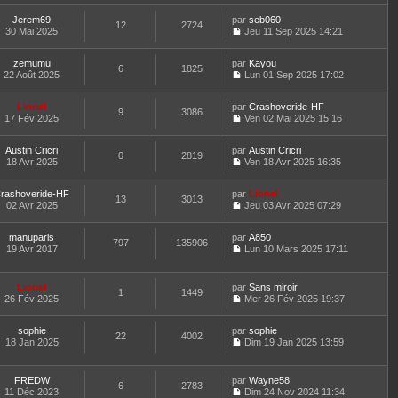
s
r
l
o
r
l
a
m
e
Jerem69
par
n
seb060
n
t
12
2724
g
e
d
30 Mai 2025
s
Jeu 11 Sep 2025 14:21
i
e
e
C
s
e
u
e
r
o
s
r
l
r
l
zemumu
par
n
Kayou
a
n
t
m
6
1825
e
22 Août 2025
s
Lun 01 Sep 2025 17:02
g
i
e
e
d
C
u
e
e
r
s
e
o
l
r
l
s
r
Lionel
par
n
Crashoveride-HF
t
m
9
3086
e
a
n
17 Fév 2025
s
Ven 02 Mai 2025 15:16
e
e
d
g
i
C
u
r
s
e
e
e
o
l
l
s
r
r
Austin Cricri
par
n
Austin Cricri
t
0
2819
e
a
n
m
18 Avr 2025
s
Ven 18 Avr 2025 16:35
e
d
g
i
C
e
u
r
e
e
e
o
s
l
l
r
r
rashoveride-HF
par
n
Lionel
s
t
13
3013
e
n
m
02 Avr 2025
s
Jeu 03 Avr 2025 07:29
a
e
d
i
C
e
u
g
r
e
e
o
s
l
e
l
r
r
manuparis
par
n
A850
s
t
797
135906
e
n
m
19 Avr 2017
s
Lun 10 Mars 2025 17:11
a
e
d
i
C
e
u
g
r
e
e
o
s
l
e
l
r
r
n
s
t
e
Lionel
par
Sans miroir
n
m
1
1449
s
a
e
d
26 Fév 2025
Mer 26 Fév 2025 19:37
i
e
u
g
r
C
e
e
s
l
e
l
o
r
r
s
t
e
sophie
par
n
sophie
n
m
22
4002
a
e
d
18 Jan 2025
s
Dim 19 Jan 2025 13:59
i
e
g
r
C
e
u
e
s
e
l
o
r
l
r
s
e
n
n
t
m
FREDW
par
Wayne58
a
d
6
2783
s
i
e
e
11 Déc 2023
Dim 24 Nov 2024 11:34
g
e
u