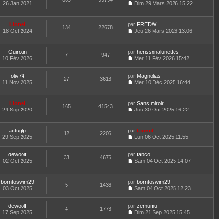
669
99754
e
t
26 Jan 2021
Dim 29 Mars 2026 15:22
d
C
e
e
o
r
r
n
l
Lionel
par
FREDW
n
134
22678
s
e
18 Oct 2024
Jeu 26 Mars 2026 13:06
i
u
d
C
e
l
e
o
r
t
r
n
m
Guirotin
par
herissonalunettes
e
n
7
947
s
e
10 Fév 2026
Mer 11 Fév 2026 15:42
r
i
u
C
s
l
e
l
o
s
e
r
t
oliv74
par
n
Magnolias
a
d
27
3613
m
e
11 Nov 2025
s
Mer 10 Déc 2025 16:44
g
e
e
r
C
u
e
r
s
l
o
l
n
s
e
n
t
Lionel
par
Sans miroir
i
a
d
165
41543
s
e
24 Sep 2020
Jeu 30 Oct 2025 16:22
e
g
e
u
r
C
r
e
r
l
l
o
m
n
t
e
n
e
actuglp
par
Lionel
i
e
d
12
2206
s
s
29 Sep 2025
Lun 06 Oct 2025 11:55
e
r
e
u
s
C
r
l
r
l
a
o
m
e
n
t
dewoolf
par
g
n
fabco
e
d
33
4676
i
e
02 Oct 2025
e
s
Sam 04 Oct 2025 14:07
s
e
e
r
C
u
s
r
r
l
o
l
a
n
m
e
n
t
borntoswim29
par
g
borntoswim29
i
e
d
5
1436
s
e
03 Oct 2025
e
Sam 04 Oct 2025 12:23
e
s
e
u
r
C
r
s
r
l
l
o
m
a
n
t
e
dewoolf
par
n
zemumu
e
4
1773
g
i
e
d
17 Sep 2025
s
Dim 21 Sep 2025 15:45
s
e
e
r
C
e
u