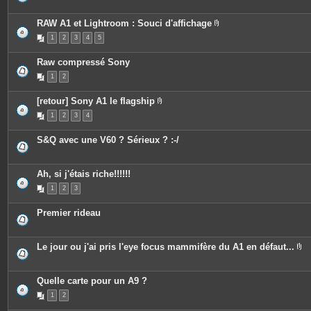
RAW A1 et Lightroom : Souci d'affichage
P
1
2
3
4
5
i
è
c
Raw compressé Sony
e
s
1
2
j
o
i
[retour] Sony A1 le flagship
n
P
t
1
2
3
4
i
e
è
s
c
S&Q avec une V60 ? Sérieux ? :-/
e
s
j
o
Ah, si j'étais riche!!!!!!
i
n
1
2
3
t
e
s
Premier rideau
Le jour ou j'ai pris l'eye focus mammifère du A1 en défaut...
P
i
è
c
Quelle carte pour un A9 ?
e
1
2
s
j