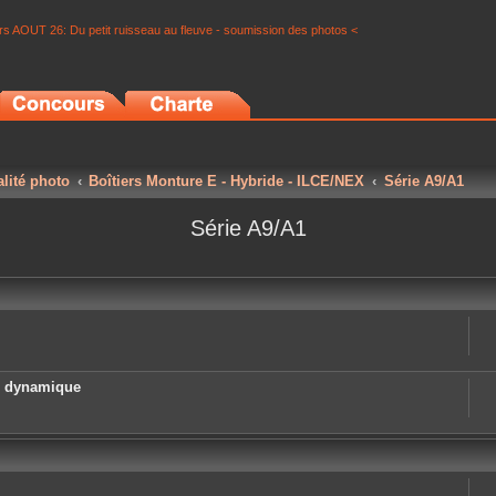
s AOUT 26: Du petit ruisseau au fleuve - soumission des photos <
alité photo
Boîtiers Monture E - Hybride - ILCE/NEX
Série A9/A1
Série A9/A1
e dynamique