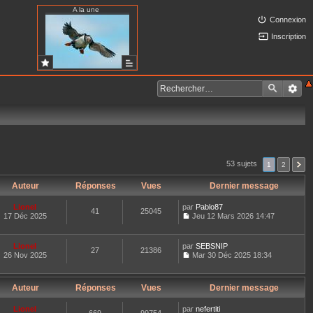
A la une
Connexion
Inscription
53 sujets
1
2
Auteur
Réponses
Vues
Dernier message
Lionel
par
Pablo87
41
25045
17 Déc 2025
Jeu 12 Mars 2026 14:47
C
o
n
Lionel
par
SEBSNIP
27
21386
s
26 Nov 2025
Mar 30 Déc 2025 18:34
u
C
l
o
t
n
e
Auteur
Réponses
Vues
Dernier message
s
r
u
l
l
Lionel
par
nefertiti