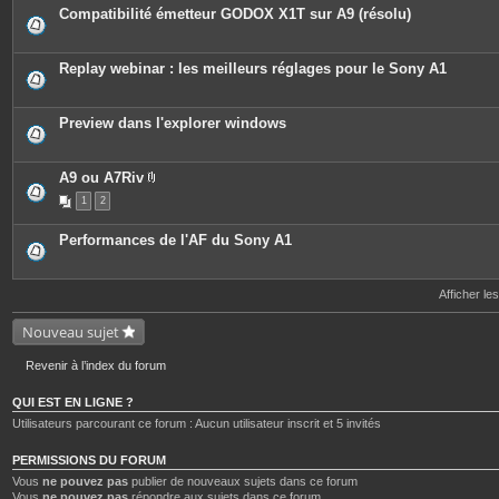
o
Compatibilité émetteur GODOX X1T sur A9 (résolu)
i
n
t
e
Replay webinar : les meilleurs réglages pour le Sony A1
s
Preview dans l'explorer windows
A9 ou A7Riv
P
1
2
i
è
c
Performances de l'AF du Sony A1
e
s
j
o
Afficher le
i
n
t
Nouveau sujet
e
s
Revenir à l’index du forum
QUI EST EN LIGNE ?
Utilisateurs parcourant ce forum : Aucun utilisateur inscrit et 5 invités
PERMISSIONS DU FORUM
Vous
ne pouvez pas
publier de nouveaux sujets dans ce forum
Vous
ne pouvez pas
répondre aux sujets dans ce forum