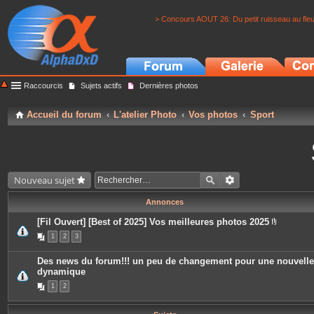
> Concours AOUT 26: Du petit ruisseau au fle
Raccourcis
Sujets actifs
Dernières photos
Accueil du forum
L'atelier Photo
Vos photos
Sport
Nouveau sujet
Annonces
[Fil Ouvert] [Best of 2025] Vos meilleures photos 2025
P
1
2
3
i
è
c
Des news du forum!!! un peu de changement pour une nouvelle
e
dynamique
s
j
1
2
o
i
n
t