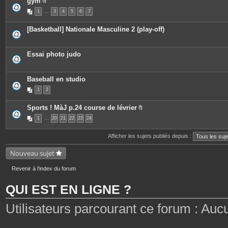
gym
s
i
P
n
1
…
3
4
5
6
7
i
t
è
e
c
[Basketball] Nationale Masculine 2 (play-off)
s
e
s
j
o
Essai photo judo
i
n
t
e
Baseball en studio
s
1
2
Sports ! MàJ p.24 course de lévrier
P
1
…
20
21
22
23
24
i
è
c
Afficher les sujets publiés depuis :
e
s
j
Nouveau sujet
o
i
n
Revenir à l’index du forum
t
e
QUI EST EN LIGNE ?
s
Utilisateurs parcourant ce forum : Aucun 