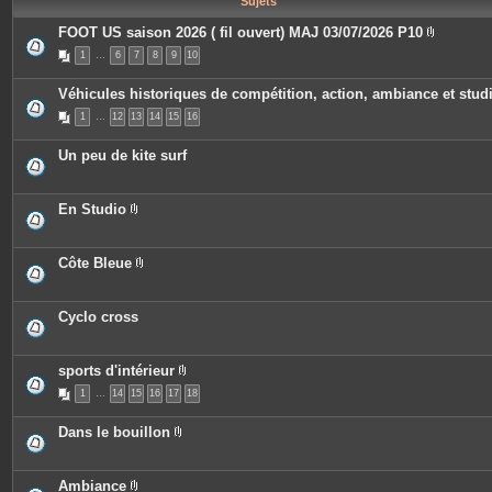
Sujets
e
s
FOOT US saison 2026 ( fil ouvert) MAJ 03/07/2026 P10
P
1
…
6
7
8
9
10
i
è
c
Véhicules historiques de compétition, action, ambiance et stud
e
s
1
…
12
13
14
15
16
j
o
i
Un peu de kite surf
n
t
e
s
En Studio
P
i
è
c
Côte Bleue
e
P
s
i
j
è
o
c
Cyclo cross
i
e
n
s
t
j
e
o
sports d'intérieur
s
i
P
n
1
…
14
15
16
17
18
i
t
è
e
c
Dans le bouillon
s
e
P
s
i
j
è
o
c
Ambiance
i