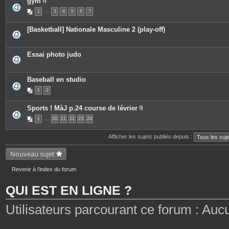
gym
s
i
P
n
1
…
3
4
5
6
7
i
t
è
e
c
[Basketball] Nationale Masculine 2 (play-off)
s
e
s
j
o
Essai photo judo
i
n
t
e
Baseball en studio
s
1
2
Sports ! MàJ p.24 course de lévrier
P
1
…
20
21
22
23
24
i
è
c
Afficher les sujets publiés depuis :
e
s
j
Nouveau sujet
o
i
n
Revenir à l’index du forum
t
e
QUI EST EN LIGNE ?
s
Utilisateurs parcourant ce forum : Aucun 