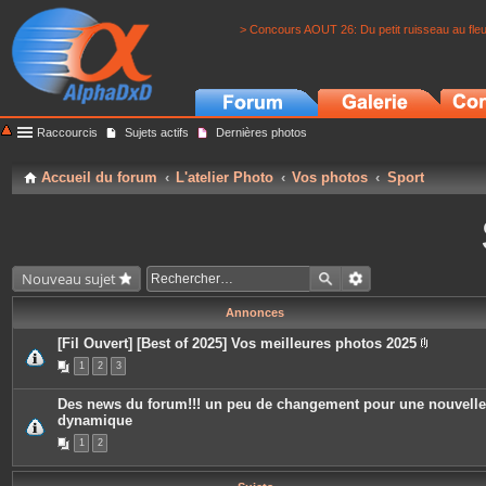
> Concours AOUT 26: Du petit ruisseau au fle
Raccourcis
Sujets actifs
Dernières photos
Accueil du forum
L'atelier Photo
Vos photos
Sport
Nouveau sujet
Annonces
[Fil Ouvert] [Best of 2025] Vos meilleures photos 2025
P
1
2
3
i
è
c
Des news du forum!!! un peu de changement pour une nouvelle
e
dynamique
s
j
1
2
o
i
n
t