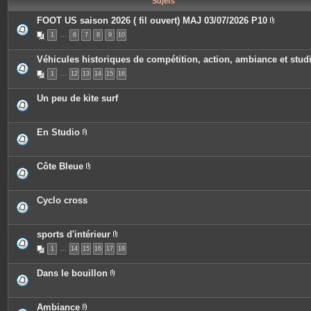
Sujets
e
s
FOOT US saison 2026 ( fil ouvert) MAJ 03/07/2026 P10
P
1
…
6
7
8
9
10
i
è
c
Véhicules historiques de compétition, action, ambiance et stud
e
s
1
…
12
13
14
15
16
j
o
i
Un peu de kite surf
n
t
e
s
En Studio
P
i
è
c
Côte Bleue
e
P
s
i
j
è
o
c
Cyclo cross
i
e
n
s
t
j
e
o
sports d'intérieur
s
i
P
n
1
…
14
15
16
17
18
i
t
è
e
c
Dans le bouillon
s
e
P
s
i
j
è
o
c
Ambiance
i