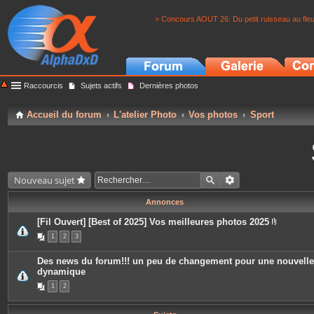
> Concours AOUT 26: Du petit ruisseau au fle
Raccourcis
Sujets actifs
Dernières photos
Accueil du forum
L'atelier Photo
Vos photos
Sport
Nouveau sujet
Annonces
[Fil Ouvert] [Best of 2025] Vos meilleures photos 2025
P
1
2
3
i
è
c
Des news du forum!!! un peu de changement pour une nouvelle
e
dynamique
s
j
1
2
o
i
n
t