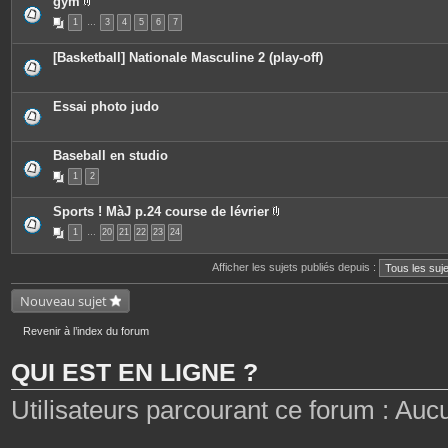
gym
s
i
P
n
1
…
3
4
5
6
7
i
t
è
e
c
[Basketball] Nationale Masculine 2 (play-off)
s
e
s
j
o
Essai photo judo
i
n
t
e
Baseball en studio
s
1
2
Sports ! MàJ p.24 course de lévrier
P
1
…
20
21
22
23
24
i
è
c
Afficher les sujets publiés depuis :
e
s
j
Nouveau sujet
o
i
n
Revenir à l’index du forum
t
e
QUI EST EN LIGNE ?
s
Utilisateurs parcourant ce forum : Aucun 