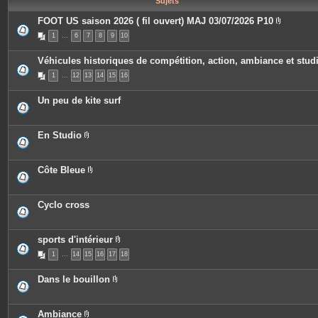
Sujets
e
s
FOOT US saison 2026 ( fil ouvert) MAJ 03/07/2026 P10
P
1
…
6
7
8
9
10
i
è
c
Véhicules historiques de compétition, action, ambiance et stud
e
s
1
…
12
13
14
15
16
j
o
i
Un peu de kite surf
n
t
e
s
En Studio
P
i
è
c
Côte Bleue
e
P
s
i
j
è
o
c
Cyclo cross
i
e
n
s
t
j
e
o
sports d'intérieur
s
i
P
n
1
…
14
15
16
17
18
i
t
è
e
c
Dans le bouillon
s
e
P
s
i
j
è
o
c
Ambiance
i