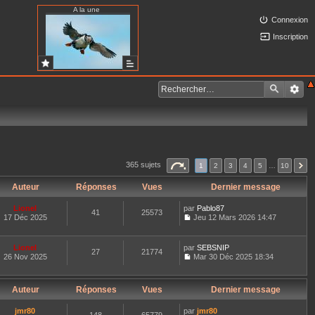
A la une
Connexion
Inscription
365 sujets
1
2
3
4
5
…
10
Auteur
Réponses
Vues
Dernier message
Lionel
par
Pablo87
41
25573
17 Déc 2025
Jeu 12 Mars 2026 14:47
C
o
n
Lionel
par
SEBSNIP
27
21774
s
26 Nov 2025
Mar 30 Déc 2025 18:34
u
C
l
o
t
n
e
Auteur
Réponses
Vues
Dernier message
s
r
u
l
l
jmr80
par
jmr80