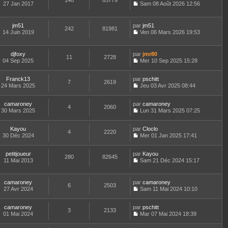
148
65779
e
t
27 Jan 2017
Sam 08 Août 2026 12:56
d
C
e
e
o
r
r
n
l
jm51
par
jm51
n
242
81981
s
e
14 Juin 2019
Ven 06 Mars 2026 19:53
i
u
d
C
e
l
e
o
r
t
r
n
m
djfoxy
par
jmr80
e
n
11
2728
s
e
04 Sep 2025
Mer 10 Sep 2025 15:28
r
i
u
C
s
l
e
l
o
s
e
r
t
Franck13
par
n
pschitt
a
d
7
2619
m
e
24 Mars 2025
s
Jeu 03 Avr 2025 08:44
g
e
e
r
C
u
e
r
s
l
o
l
n
s
e
camaroney
par
n
camaroney
t
4
2060
i
a
d
30 Mars 2025
s
Lun 31 Mars 2025 07:25
e
e
g
C
e
u
r
r
e
o
r
l
l
m
Kayou
par
n
Cloclo
n
t
4
2220
e
e
30 Déc 2024
s
Mer 01 Jan 2025 17:41
i
e
d
C
s
u
e
r
e
o
s
l
r
l
r
petitjoueur
par
n
Kayou
a
t
m
280
82645
e
n
11 Mai 2013
s
Sam 21 Déc 2024 15:17
g
e
e
d
i
C
u
e
r
s
e
e
o
l
l
s
r
r
n
t
e
camaroney
par
camaroney
a
n
m
6
2503
s
e
d
27 Avr 2024
Sam 11 Mai 2024 10:10
g
i
e
u
r
C
e
e
e
s
l
l
o
r
r
s
t
e
camaroney
par
n
pschitt
n
m
3
2133
a
e
d
01 Mai 2024
s
Mar 07 Mai 2024 18:39
i
e
g
r
C
e
u
e
s
e
l
o
r
l