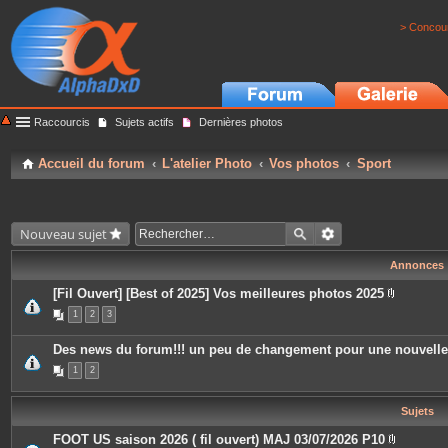
> Concour
Raccourcis
Sujets actifs
Dernières photos
Accueil du forum
L'atelier Photo
Vos photos
Sport
Nouveau sujet
Annonces
[Fil Ouvert] [Best of 2025] Vos meilleures photos 2025
P
1
2
3
i
è
c
Des news du forum!!! un peu de changement pour une nouvell
e
s
1
2
j
o
i
Sujets
n
t
e
FOOT US saison 2026 ( fil ouvert) MAJ 03/07/2026 P10