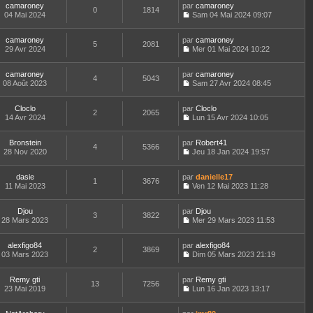
r
s
e
camaroney
par
n
camaroney
n
t
m
0
1814
a
d
04 Mai 2024
s
Sam 04 Mai 2024 09:07
i
e
e
g
C
e
u
e
r
s
e
o
r
l
r
l
s
camaroney
par
n
camaroney
n
t
m
5
2081
e
a
29 Avr 2024
s
Mer 01 Mai 2024 10:22
i
e
e
d
g
C
u
e
r
s
e
e
o
l
r
l
s
r
camaroney
par
n
camaroney
t
m
4
5043
e
a
n
08 Août 2023
s
Sam 27 Avr 2024 08:45
e
e
d
g
i
C
u
r
s
e
e
e
o
l
l
s
r
r
Cloclo
par
n
Cloclo
t
2
2065
e
a
n
m
14 Avr 2024
s
Lun 15 Avr 2024 10:05
e
d
g
i
C
e
u
r
e
e
e
o
s
l
l
r
r
Bronstein
par
n
Robert41
s
t
4
5366
e
n
m
28 Nov 2020
s
Jeu 18 Jan 2024 19:57
a
e
d
i
C
e
u
g
r
e
e
o
s
l
e
l
r
r
dasie
par
n
danielle17
s
t
1
3676
e
n
m
11 Mai 2023
s
Ven 12 Mai 2023 11:28
a
e
d
i
C
e
u
g
r
e
e
o
s
l
e
l
r
r
Djou
par
n
Djou
s
t
3
3822
e
n
m
28 Mars 2023
s
Mer 29 Mars 2023 11:53
a
e
d
i
C
e
u
g
r
e
e
o
s
l
e
l
r
r
alexfigo84
par
n
alexfigo84
s
t
2
3869
e
n
m
03 Mars 2023
s
Dim 05 Mars 2023 21:19
a
e
d
i
C
e
u
g
r
e
e
o
s
l
e
l
r
r
Remy gti
par
n
Remy gti
s
t
13
7256
e
n
m
23 Mai 2019
s
Lun 16 Jan 2023 13:17
a
e
d
i
C
e
u
g
r
e
e
o
s
l
e
l
r