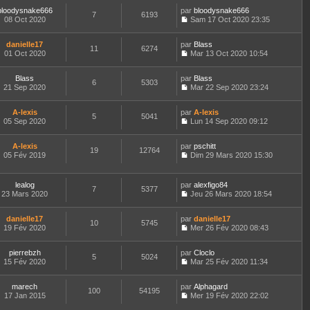
o
s
r
l
r
l
bloodysnake666
par
n
bloodysnake666
a
n
t
m
7
6193
e
08 Oct 2020
s
Sam 17 Oct 2020 23:35
g
i
e
e
d
C
u
e
e
r
s
e
o
l
r
l
s
r
danielle17
par
n
Blass
t
m
11
6274
e
a
n
01 Oct 2020
s
Mar 13 Oct 2020 10:54
e
e
d
g
i
C
u
r
s
e
e
e
o
l
l
s
r
r
Blass
par
n
Blass
t
6
5303
e
a
n
m
21 Sep 2020
s
Mar 22 Sep 2020 23:24
e
d
g
i
C
e
u
r
e
e
e
o
s
l
l
r
r
A-lexis
par
n
A-lexis
s
t
5
5041
e
n
m
05 Sep 2020
s
Lun 14 Sep 2020 09:12
a
e
d
i
C
e
u
g
r
e
e
o
s
l
e
l
r
r
A-lexis
par
n
pschitt
s
t
19
12764
e
n
m
05 Fév 2019
s
Dim 29 Mars 2020 15:30
a
e
d
i
C
e
u
g
r
e
e
o
s
l
e
l
r
r
n
s
t
e
lealog
par
alexfigo84
n
m
7
5377
s
a
e
d
23 Mars 2020
Jeu 26 Mars 2020 18:54
i
e
u
g
r
C
e
e
s
l
e
l
o
r
r
s
t
e
danielle17
par
n
danielle17
n
m
10
5745
a
e
d
19 Fév 2020
s
Mer 26 Fév 2020 08:43
i
e
g
r
C
e
u
e
s
e
l
o
r
l
r
s
e
pierrebzh
par
n
Cloclo
n
t
m
5
5024
a
d
15 Fév 2020
s
Mar 25 Fév 2020 11:34
i
e
e
g
C
e
u
e
r
s
e
o
r
l
r
l
s
marech
par
n
Alphagard
n
t
m
100
54195
e
a
17 Jan 2015
s
Mer 19 Fév 2020 22:02
i
e
e
d
g
C
u
e
r
s
e