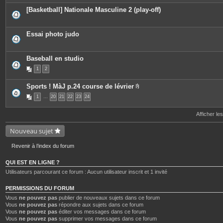
e
c
[Basketball] Nationale Masculine 2 (play-off)
s
e
s
j
o
Essai photo judo
i
n
t
e
Baseball en studio
s
1
2
Sports ! MàJ p.24 course de lévrier
P
1
…
20
21
22
23
24
i
è
c
Afficher le
e
s
j
Nouveau sujet
o
i
n
Revenir à l’index du forum
t
e
QUI EST EN LIGNE ?
s
Utilisateurs parcourant ce forum : Aucun utilisateur inscrit et 1 invité
PERMISSIONS DU FORUM
Vous
ne pouvez pas
publier de nouveaux sujets dans ce forum
Vous
ne pouvez pas
répondre aux sujets dans ce forum
Vous
ne pouvez pas
éditer vos messages dans ce forum
Vous
ne pouvez pas
supprimer vos messages dans ce forum