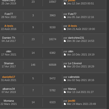
r
NatArchery
par
n
jmr80
s
t
23
10567
e
n
m
25 Jan 2019
s
Jeu 12 Jan 2023 00:51
a
e
d
i
C
e
u
g
r
e
e
o
s
l
e
l
r
r
n
s
t
e
Fute77
par
Fute77
n
m
3
3963
s
a
e
d
28 Nov 2022
Jeu 05 Jan 2023 12:16
i
e
u
g
r
C
e
e
s
l
e
l
o
r
r
s
t
e
A-lexis
par
n
A-lexis
n
m
9
9150
a
e
d
22 Août 2016
s
Dim 21 Août 2022 19:00
i
e
g
r
C
e
u
e
s
e
l
o
r
l
r
s
e
Damien Th
par
n
darkshine231
n
t
m
23
18274
a
d
04 Juil 2017
s
Dim 30 Jan 2022 14:53
i
e
e
g
C
e
u
e
r
s
e
o
r
l
r
l
s
n
n
t
m
e
olitin
par
olitin
a
14
6382
s
i
e
e
d
17 Nov 2021
Ven 10 Déc 2021 19:19
g
u
e
r
C
s
e
e
l
r
l
o
s
r
t
m
e
Shaman
par
n
Le Cévenol
a
n
146
60508
e
e
d
17 Avr 2017
s
Mer 20 Oct 2021 18:29
g
i
r
C
s
e
u
e
e
l
o
s
r
l
r
e
n
a
n
t
m
danielle17
par
calimelolo
d
5
5472
s
g
i
e
e
31 Août 2021
Jeu 02 Sep 2021 18:16
e
u
e
e
r
C
s
r
l
r
l
o
s
n
t
m
e
albatros34
par
n
Manus
a
7
5782
i
e
e
d
07 Avr 2019
s
Mar 13 Juil 2021 01:27
g
e
r
C
s
e
u
e
r
l
o
s
r
l
m
e
Montana
par
n
jmr80
a
n
t
14
6323
e
d
22 Mars 2021
s
Mer 24 Mars 2021 23:49
g
i
e
C
s
e
u
e
e
r