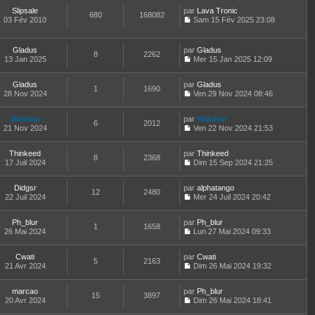
o
r
l
r
l
s
Slipsale
par
n
Lava Tronic
n
t
m
680
168082
e
a
03 Fév 2010
s
Sam 15 Fév 2025 23:08
i
e
e
d
g
C
u
e
r
s
e
e
o
l
r
l
s
r
n
t
m
e
Gladus
par
Gladus
a
n
8
2262
s
e
e
d
13 Jan 2025
Mer 15 Jan 2025 12:09
g
i
u
r
C
s
e
e
e
l
l
o
s
r
r
t
e
Gladus
par
n
Gladus
a
n
m
1
1690
e
d
28 Nov 2024
s
Ven 29 Nov 2024 08:46
g
i
e
r
C
e
u
e
e
s
l
o
r
l
r
s
e
Midship
par
n
Midship
n
t
m
6
2012
a
d
21 Nov 2024
s
Ven 22 Nov 2024 21:53
i
e
e
g
C
e
u
e
r
s
e
o
r
l
r
l
s
Thinkeed
par
n
Thinkeed
n
t
m
8
2368
e
a
17 Juil 2024
s
Dim 15 Sep 2024 21:25
i
e
e
d
g
C
u
e
r
s
e
e
o
l
r
l
s
r
Didgsr
par
n
alphatango
t
m
12
2480
e
a
n
22 Juil 2024
s
Mer 24 Juil 2024 20:42
e
e
d
g
i
C
u
r
s
e
e
e
o
l
l
s
r
r
Ph_blur
par
n
Ph_blur
t
1
1658
e
a
n
m
26 Mai 2024
s
Lun 27 Mai 2024 09:33
e
d
g
i
C
e
u
r
e
e
e
o
s
l
l
r
r
Cwati
par
n
Cwati
s
t
5
2163
e
n
m
21 Avr 2024
s
Dim 26 Mai 2024 19:32
a
e
d
i
C
e
u
g
r
e
e
o
s
l
e
l
r
r
marcao
par
n
Ph_blur
s
t
15
3897
e
n
m
20 Avr 2024
s
Dim 26 Mai 2024 18:41
a
e
d
i
C
e
u
g
r
e