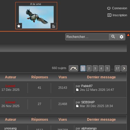
A la une
Connexion
Inscription
660 sujets
1
2
3
4
5
…
17
Auteur
Réponses
Vues
Dernier message
Lionel
par
Pablo87
41
25143
17 Déc 2025
Jeu 12 Mars 2026 14:47
C
o
n
Lionel
par
SEBSNIP
27
21468
s
26 Nov 2025
Mar 30 Déc 2025 18:34
u
C
l
o
t
n
e
Auteur
Réponses
Vues
Dernier message
s
r
u
l
l
ynosang
par
alphatango