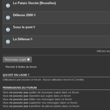
e
o
c
Le Palais Stoclet (Bruxelles)
s
i
e
n
s
t
j
e
o
Défense 2000
s
i
P
n
i
t
è
e
c
Sous le pont
s
e
P
s
i
j
è
o
c
La Défense
i
e
P
n
s
i
t
j
è
e
o
c
Afficher le
s
i
e
n
s
Nouveau sujet
t
j
e
o
s
i
Revenir à l’index du forum
n
t
e
QUI EST EN LIGNE ?
s
Utilisateurs parcourant ce forum : Aucun utilisateur inscrit et 2 invités
PERMISSIONS DU FORUM
Vous
ne pouvez pas
publier de nouveaux sujets dans ce forum
Vous
ne pouvez pas
répondre aux sujets dans ce forum
Vous
ne pouvez pas
éditer vos messages dans ce forum
Vous
ne pouvez pas
supprimer vos messages dans ce forum
Vous
ne pouvez pas
transférer de pièces jointes dans ce forum