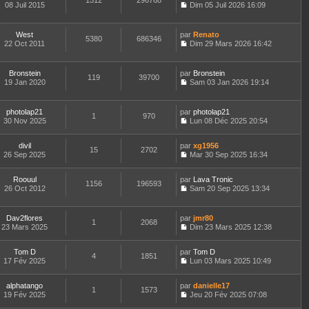
1512
296768
e
t
08 Juil 2015
Dim 05 Juil 2026 16:09
d
C
e
e
o
r
r
n
l
West
par
Renato
n
5380
686346
s
e
22 Oct 2011
Dim 29 Mars 2026 16:42
i
u
d
C
e
l
e
o
r
t
r
n
m
Bronstein
par
Bronstein
e
n
119
39700
s
e
19 Jan 2020
Sam 03 Jan 2026 19:14
r
i
u
C
s
l
e
l
o
s
e
r
t
n
a
d
m
photolap21
par
photolap21
e
1
970
s
g
e
e
30 Nov 2025
Lun 08 Déc 2025 20:54
r
u
e
C
r
s
l
l
o
n
s
e
t
divil
par
n
xg1956
i
a
d
15
2702
e
26 Sep 2025
s
Mar 30 Sep 2025 16:34
e
g
e
r
C
u
r
e
r
l
o
l
m
n
e
Roouul
par
n
Lava Tronic
t
e
1156
196593
i
d
26 Oct 2012
s
Sam 20 Sep 2025 13:34
e
s
e
C
e
u
r
s
r
o
r
l
l
a
m
n
n
t
e
Dav2flores
par
g
jmr80
e
1
2068
s
i
e
d
23 Mars 2025
e
Dim 23 Mars 2025 12:38
s
u
e
r
C
e
s
l
r
l
o
r
a
t
m
e
Tom D
par
n
Tom D
n
4
1851
g
e
e
d
17 Fév 2025
s
Lun 03 Mars 2025 10:49
i
e
r
C
s
e
u
e
l
o
s
r
l
r
e
alphatango
par
n
danielle17
a
n
t
m
1
1573
d
19 Fév 2025
s
Jeu 20 Fév 2025 07:08
g
i
e
e
C
e
u
e
e
r
s