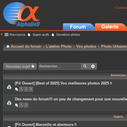
> Concour
Raccourcis
Sujets actifs
Dernières photos
Accueil du forum
L'atelier Photo
Vos photos
Photo Urbaine
Nouveau sujet
Annonces
[Fil Ouvert] [Best of 2025] Vos meilleures photos 2025
P
1
2
3
i
è
c
Des news du forum!!! un peu de changement pour une nouvell
e
s
1
2
j
o
i
Sujets
n
t
e
[Fil Ouvert] Marseille et alentours