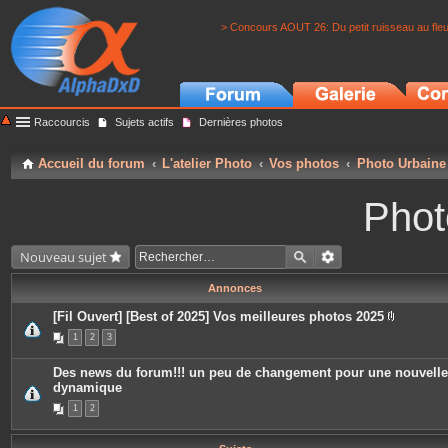
> Concours AOUT 26: Du petit ruisseau au fle
Raccourcis
Sujets actifs
Dernières photos
Accueil du forum
L'atelier Photo
Vos photos
Photo Urbaine
Phot
Nouveau sujet
Annonces
[Fil Ouvert] [Best of 2025] Vos meilleures photos 2025
P
1
2
3
i
è
c
Des news du forum!!! un peu de changement pour une nouvelle
e
dynamique
s
j
1
2
o
i
n
t