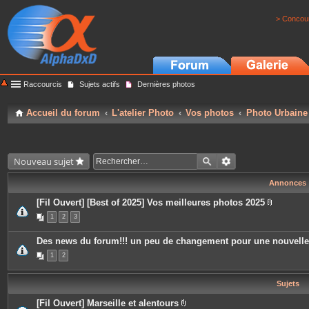
> Concour
Raccourcis
Sujets actifs
Dernières photos
Accueil du forum
L'atelier Photo
Vos photos
Photo Urbaine
Nouveau sujet
Annonces
[Fil Ouvert] [Best of 2025] Vos meilleures photos 2025
P
1
2
3
i
è
c
Des news du forum!!! un peu de changement pour une nouvell
e
s
1
2
j
o
i
Sujets
n
t
e
[Fil Ouvert] Marseille et alentours