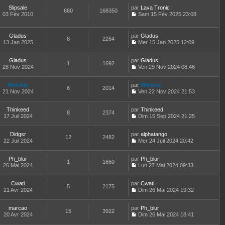
o
r
l
r
l
s
Slipsale
par
n
Lava Tronic
n
t
m
680
168350
e
a
03 Fév 2010
s
Sam 15 Fév 2025 23:08
i
e
e
d
g
C
u
e
r
s
e
e
o
l
r
l
s
r
n
t
m
e
Gladus
par
Gladus
a
n
8
2264
s
e
e
d
13 Jan 2025
Mer 15 Jan 2025 12:09
g
i
u
r
C
s
e
e
e
l
l
o
s
r
r
t
e
Gladus
par
n
Gladus
a
n
m
1
1692
e
d
28 Nov 2024
s
Ven 29 Nov 2024 08:46
g
i
e
r
C
e
u
e
e
s
l
o
r
l
r
s
e
Midship
par
n
Midship
n
t
m
6
2014
a
d
21 Nov 2024
s
Ven 22 Nov 2024 21:53
i
e
e
g
C
e
u
e
r
s
e
o
r
l
r
l
s
Thinkeed
par
n
Thinkeed
n
t
m
8
2374
e
a
17 Juil 2024
s
Dim 15 Sep 2024 21:25
i
e
e
d
g
C
u
e
r
s
e
e
o
l
r
l
s
r
Didgsr
par
n
alphatango
t
m
12
2482
e
a
n
22 Juil 2024
s
Mer 24 Juil 2024 20:42
e
e
d
g
i
C
u
r
s
e
e
e
o
l
l
s
r
r
Ph_blur
par
n
Ph_blur
t
1
1660
e
a
n
m
26 Mai 2024
s
Lun 27 Mai 2024 09:33
e
d
g
i
C
e
u
r
e
e
e
o
s
l
l
r
r
Cwati
par
n
Cwati
s
t
5
2175
e
n
m
21 Avr 2024
s
Dim 26 Mai 2024 19:32
a
e
d
i
C
e
u
g
r
e
e
o
s
l
e
l
r
r
marcao
par
n
Ph_blur
s
t
15
3922
e
n
m
20 Avr 2024
s
Dim 26 Mai 2024 18:41
a
e
d
i
C
e
u
g
r
e