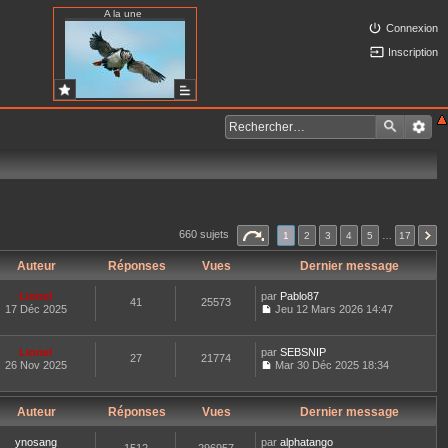
A la une
Connexion
Inscription
660 sujets
1
2
3
4
5
…
17
Auteur
Réponses
Vues
Dernier message
Lionel
par
Pablo87
41
25573
17 Déc 2025
Jeu 12 Mars 2026 14:47
C
o
n
Lionel
par
SEBSNIP
27
21774
s
26 Nov 2025
Mar 30 Déc 2025 18:34
u
C
l
o
t
n
e
Auteur
Réponses
Vues
Dernier message
s
r
u
l
l
ynosang
par
alphatango