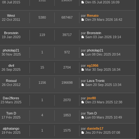
1512
296957
e
t
08 Juil 2015
Dim 05 Juil 2026 16:09
d
C
e
e
o
r
r
n
l
West
par
Renato
n
5380
687467
s
e
22 Oct 2011
Dim 29 Mars 2026 16:42
i
u
d
C
e
l
e
o
r
t
r
n
m
Bronstein
par
Bronstein
e
n
119
39717
s
e
19 Jan 2020
Sam 03 Jan 2026 19:14
r
i
u
C
s
l
e
l
o
s
e
r
t
n
a
d
m
photolap21
par
photolap21
e
1
972
s
g
e
e
30 Nov 2025
Lun 08 Déc 2025 20:54
r
u
e
C
r
s
l
l
o
n
s
e
t
divil
par
n
xg1956
i
a
d
15
2704
e
26 Sep 2025
s
Mar 30 Sep 2025 16:34
e
g
e
r
C
u
r
e
r
l
o
l
m
n
e
Roouul
par
n
Lava Tronic
t
e
1156
196698
i
d
26 Oct 2012
s
Sam 20 Sep 2025 13:34
e
s
e
C
e
u
r
s
r
o
r
l
l
a
m
n
n
t
e
Dav2flores
par
g
jmr80
e
1
2070
s
i
e
d
23 Mars 2025
e
Dim 23 Mars 2025 12:38
s
u
e
r
C
e
s
l
r
l
o
r
a
t
m
e
Tom D
par
n
Tom D
n
4
1853
g
e
e
d
17 Fév 2025
s
Lun 03 Mars 2025 10:49
i
e
r
C
s
e
u
e
l
o
s
r
l
r
e
alphatango
par
n
danielle17
a
n
t
m
1
1575
d
19 Fév 2025
s
Jeu 20 Fév 2025 07:08
g
i
e
e
C
e
u
e
e
r
s