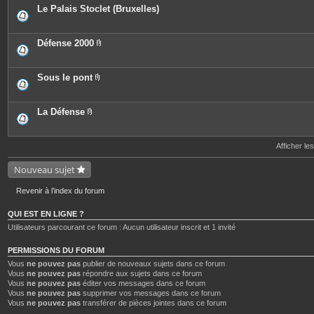
e
o
c
Le Palais Stoclet (Bruxelles)
s
i
e
n
s
t
j
e
o
Défense 2000
s
i
P
n
i
t
è
e
c
Sous le pont
s
e
P
s
i
j
è
o
c
La Défense
i
e
P
n
s
i
t
j
è
e
o
c
Afficher le
s
i
e
n
s
Nouveau sujet
t
j
e
o
s
i
Revenir à l’index du forum
n
t
e
QUI EST EN LIGNE ?
s
Utilisateurs parcourant ce forum : Aucun utilisateur inscrit et 1 invité
PERMISSIONS DU FORUM
Vous
ne pouvez pas
publier de nouveaux sujets dans ce forum
Vous
ne pouvez pas
répondre aux sujets dans ce forum
Vous
ne pouvez pas
éditer vos messages dans ce forum
Vous
ne pouvez pas
supprimer vos messages dans ce forum
Vous
ne pouvez pas
transférer de pièces jointes dans ce forum