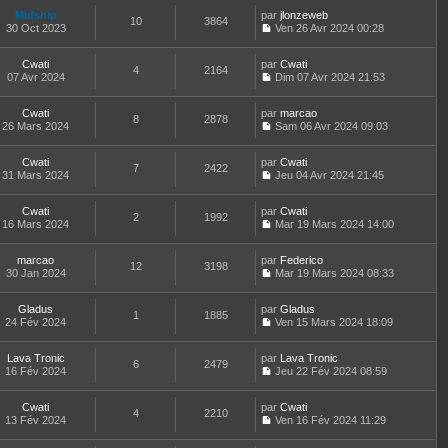
e
o
s
l
e
l
r
r
Midship
par
n
jlonzeweb
s
t
10
3864
e
n
m
30 Oct 2023
s
Ven 26 Avr 2024 00:28
a
e
d
i
C
e
u
g
r
e
e
o
s
l
e
l
r
r
Cwati
par
n
Cwati
s
t
4
2164
e
n
m
07 Avr 2024
s
Dim 07 Avr 2024 21:53
a
e
d
i
C
e
u
g
r
e
e
o
s
l
e
l
r
r
Cwati
par
n
marcao
s
t
8
2878
e
n
m
26 Mars 2024
s
Sam 06 Avr 2024 09:03
a
e
d
i
C
e
u
g
r
e
e
o
s
l
e
l
r
r
Cwati
par
n
Cwati
s
t
7
2422
e
n
m
31 Mars 2024
s
Jeu 04 Avr 2024 21:45
a
e
d
i
C
e
u
g
r
e
e
o
s
l
e
l
r
r
Cwati
par
n
Cwati
s
t
2
1992
e
n
m
16 Mars 2024
s
Mar 19 Mars 2024 14:00
a
e
d
i
C
e
u
g
r
e
e
o
s
l
e
l
r
r
marcao
par
n
Federico
s
t
12
3198
e
n
m
30 Jan 2024
s
Mar 19 Mars 2024 08:33
a
e
d
i
C
e
u
g
r
e
e
o
s
l
e
l
r
r
Gladus
par
n
Gladus
s
t
1
1885
e
n
m
24 Fév 2024
s
Ven 15 Mars 2024 18:09
a
e
d
i
C
e
u
g
r
e
e
o
s
l
e
l
r
r
Lava Tronic
par
n
Lava Tronic
s
t
6
2479
e
n
m
16 Fév 2024
s
Jeu 22 Fév 2024 08:59
a
e
d
i
C
e
u
g
r
e
e
o
s
l
e
l
r
r
Cwati
par
n
Cwati
s
t
4
2210
e
n
m
13 Fév 2024
s
Ven 16 Fév 2024 11:29
a
e
d
i
C
e
u
g
r
e
e
o
s
l